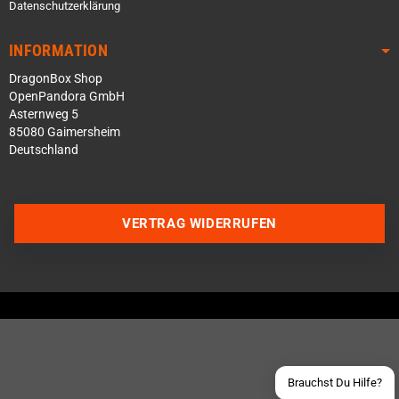
Datenschutzerklärung
INFORMATION
DragonBox Shop
OpenPandora GmbH
Asternweg 5
85080 Gaimersheim
Deutschland
Über WhatsApp schreiben
VERTRAG WIDERRUFEN
Über Telegram schreiben
Discord Server beitreten
Facebook Messenger
Schick uns eine eMail
Brauchst Du Hilfe?