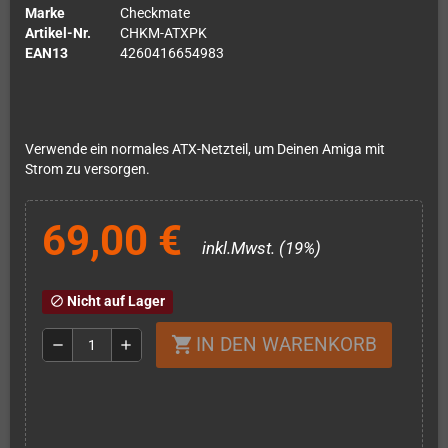
Marke
Checkmate
Artikel-Nr.
CHKM-ATXPK
EAN13
4260416654983
Verwende ein normales ATX-Netzteil, um Deinen Amiga mit
Strom zu versorgen.
69,00 €
inkl.Mwst. (19%)
Nicht auf Lager
block
IN DEN WARENKORB
shopping_cart
remove
add