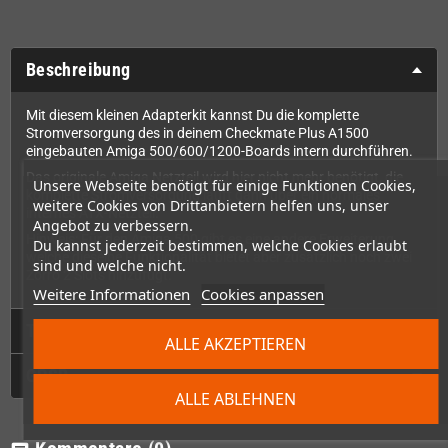
Beschreibung
Mit diesem kleinen Adapterkit kannst Du die komplette
Stromversorgung des in deinem Checkmate Plus A1500
eingebauten Amiga 500/600/1200-Boards intern durchführen.
Das originale Amiga Netzteil wird hier nicht mehr benötigt, die
Unsere Webseite benötigt für einige Funktionen Cookies,
komplette Stromversorgung läuft dann über ein normales
weitere Cookies von Drittanbietern helfen uns, unser
internes ATX-Netzteil.
Angebot zu verbessern.
Hinweis: Für den Amiga 500 gibt es eine andere Erweiterung,
Du kannst jederzeit bestimmen, welche Cookies erlaubt
welche dieselbe Funktionalität bietet aber zusätzlich noch zwei
sind und welche nicht.
Zorro 2 Slots hinzufügt.
Weitere Informationen
Cookies anpassen
Technische Daten
ALLE AKZEPTIEREN
GPSR
ALLE ABLEHNEN