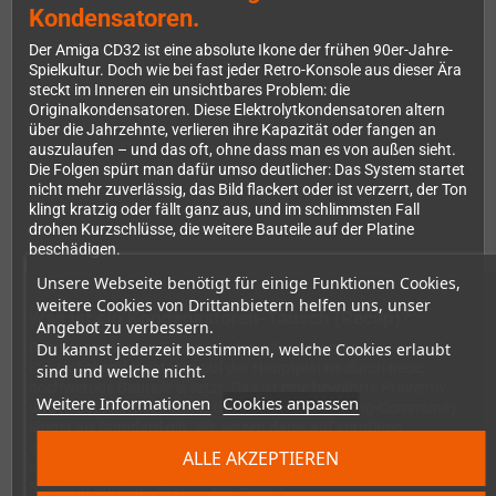
Kondensatoren.
Der Amiga CD32 ist eine absolute Ikone der frühen 90er-Jahre-
Spielkultur. Doch wie bei fast jeder Retro-Konsole aus dieser Ära
steckt im Inneren ein unsichtbares Problem: die
Originalkondensatoren. Diese Elektrolytkondensatoren altern
über die Jahrzehnte, verlieren ihre Kapazität oder fangen an
auszulaufen – und das oft, ohne dass man es von außen sieht.
Die Folgen spürt man dafür umso deutlicher: Das System startet
nicht mehr zuverlässig, das Bild flackert oder ist verzerrt, der Ton
klingt kratzig oder fällt ganz aus, und im schlimmsten Fall
drohen Kurzschlüsse, die weitere Bauteile auf der Platine
beschädigen.
Unsere Webseite benötigt für einige Funktionen Cookies,
weitere Cookies von Drittanbietern helfen uns, unser
Was ist ein Kondensatoren-Tausch (Recap)?
Angebot zu verbessern.
Du kannst jederzeit bestimmen, welche Cookies erlaubt
Beim sogenannten Recap werden alle relevanten
Elektrolytkondensatoren auf der Hauptplatine durch neue,
sind und welche nicht.
hochwertige Bauteile ersetzt. Das ist eine bewährte Präventiv-
Weitere Informationen
Cookies anpassen
und Reparaturmaßnahme, die in der Retro-Gaming-Community
längst als Standard gilt. Wir setzen dabei auf sorgfältig
ausgewählte Kondensatoren, die den Originalspezifikationen
ALLE AKZEPTIEREN
entsprechen oder diese sogar übertreffen – für maximale
Stabilität und eine lange Lebensdauer.