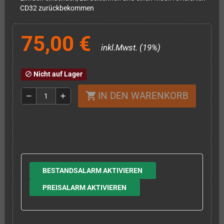
CD32 zurückbekommen
75,00 €
inkl.Mwst. (19%)
Nicht auf Lager
block
IN DEN WARENKORB
shopping_cart
remove
add
BESTANDSALARM AKTIVIEREN
PREISALARM AKTIVIEREN