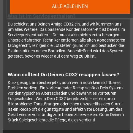
ALLE ABLEHNEN
Was ist im Service enthalten?
Du schickst uns Deinen Amiga CD32 ein, und wir kümmern uns
um alles Weitere. Das passende Kondensatoren-Kit ist bereits im
Servicepreis enthalten – Du musst also nichts extra besorgen.
Unsere erfahrenen Techniker entfernen alle alten Kondensatoren
fachgerecht, reinigen die Lötstellen gründlich und bestücken die
Platine mit den neuen Bauteilen. Anschließend wird das System
getestet, bevor es wieder auf dem Weg zu Dir ist.
Wann solltest Du Deinen CD32 recappen lassen?
Kurz gesagt: am besten jetzt, auch wenn noch kein sichtbares
Problem vorliegt. Ein vorbeugender Recap schützt Dein System
vor den typischen Altersschäden und bewahrt es vor teuren
Folgeschäden. Wenn Dein CD32 bereits zickt – sei es durch
Bildprobleme, Tonstörungen oder einen unzuverlässigen Start –
ist ein Recap oft die günstigste und effektivste Lösung, um das
Gerät wieder vollständig zum Leben zu erwecken. Gönn Deinem
Stück Spielgeschichte die Pflege, die es verdient!