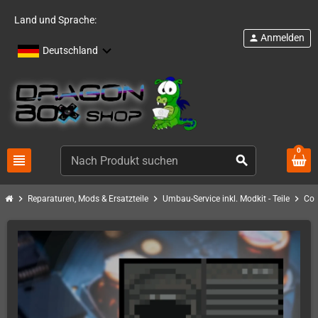
Land und Sprache:
Anmelden
person
Deutschland
0
view_headline
search
chevron_right
chevron_right
chevron_right
Reparaturen, Mods & Ersatzteile
Umbau-Service inkl. Modkit - Teile
Com
ARTIKELBÜNDEL