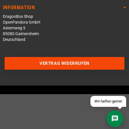
INFORMATION
DragonBox Shop
OpenPandora GmbH
Asternweg 5
85080 Gaimersheim
Deutschland
Über WhatsApp schreiben
Über Telegram schreiben
VERTRAG WIDERRUFEN
Discord Server beitreten
Facebook Messenger
Schick uns eine eMail
Wir helfen gerne!