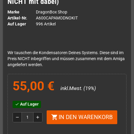
NICHT mit dabei)
Marke
DragonBox Shop
Artikel-Nr.
A600CAPAMODNOKIT
Auf Lager
996 Artikel
Wir tauschen die Kondensatoren Deines Systems. Diese sind im
Preis NICHT inbegriffen und müssen zusammen mit dem Amiga
angeliefert werden.
55,00 €
inkl.Mwst. (19%)
Auf Lager
check
IN DEN WARENKORB
shopping_cart
remove
add