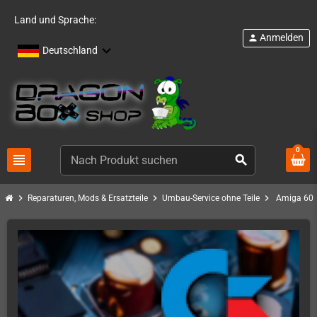
Land und Sprache:
Anmelden
person
Deutschland
0
view_headline
search
chevron_right
chevron_right
chevron_right
Reparaturen, Mods & Ersatzteile
Umbau-Service ohne Teile
Amiga 600 