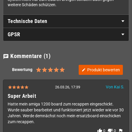
weitere Schäden schützen.
Technische Daten
GPSR
Kommentare
(1)
chat
Bewertung
Produkt bewerten
edit
Von Kai S.
26.03.26, 17:39
Super Arbeit
Hatte mein amiga 1200 board zum recappen eingeschickt.
Wurde sauber bearbeitet und funktioniert jetzt wieder wie vor 30
Jahren. Werde demnächst noch mein ersatzboard einschicken
zum recappen.
thumb_up
thumb_down
flag
0
0