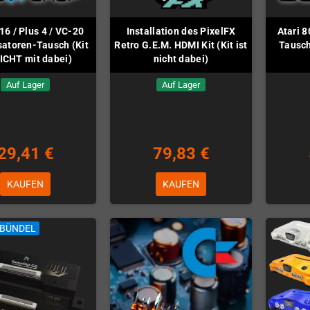
16 / Plus 4 / VC-20
Installation des PixelFX
Atari 
atoren-Tausch (Kit
Retro G.E.M. HDMI Kit (Kit ist
Tausch
NICHT mit dabei)
nicht dabei)
Auf Lager
Auf Lager
29,41 €
79,83 €
KAUFEN
KAUFEN
LBÜNDEL