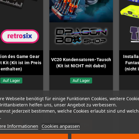
ation des Game Gear
Install
VC20 Kondensatoren-Tausch
Kit (Kit ist im Preis
Funta
(Kit ist NICHT mit dabei)
enthalten)
(nicht 
Auf Lager
Auf Lager
re Webseite benötigt für einige Funktionen Cookies, weitere Cooki
Drittanbietern helfen uns, unser Angebot zu verbessern.
50,42 €
29,41 €
annst jederzeit bestimmen, welche Cookies erlaubt sind und welch
.
KAUFEN
KAUFEN
ere Informationen
Cookies anpassen