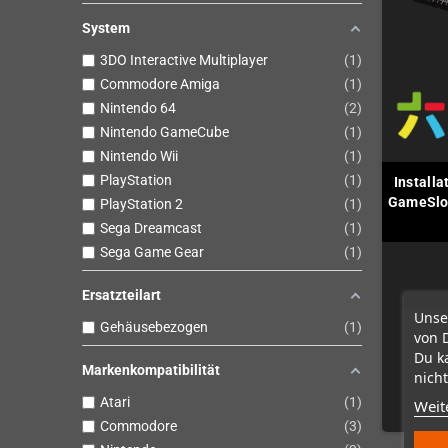
System
3DO Interactive Multiplayer
1
Commodore Amiga
1
Nintendo 64
2
Nintendo GameCube
1
Nintendo Wii
1
PlayStation
1
Install
GameSlot 
PlayStation 2
1
Sega Dreamcast
1
Sega Game Gear
1
Ersatzteilart
Unse
Gehäusebezogen
1
von 
Du k
Markenkompatibilität
nicht
Atari
1
Weit
Commodore
3