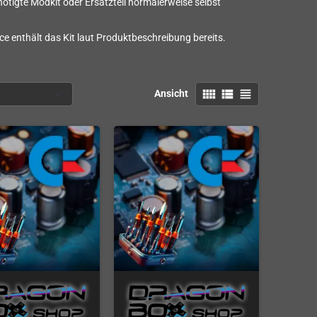
ötigte Modkit oder Ersatzteil normalerweise selbst
ice enthält das Kit laut Produktbeschreibung bereits.
view_comfy
view_list
view_headline
Ansicht