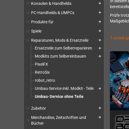
In diesem 
Konsolen & Handhelds
add
bereitstells
PC-Handhelds & UMPCs
add
Prüfe trot
Maßgeblich
Produkte für
add
Spiele
add
7 Artikel 
Reparaturen, Mods & Ersatzteile
add
Ersatzteile zum Selberreparieren
add
Modkits zum Selbereinbauen
add
PixelFX
RetroSix
robot_retro
Umbau-Service inkl. Modkit - Teile
add
Umbau-Service ohne Teile
Zubehör
add
Merchandise, Zeitschriften und
add
Bücher