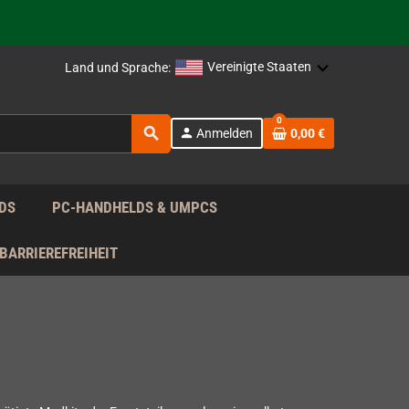
rag nach!
Vereinigte Staaten
Land und Sprache:
rag nach!
0
search
person
Anmelden
0,00 €
rag nach!
DS
PC-HANDHELDS & UMPCS
BARRIEREFREIHEIT