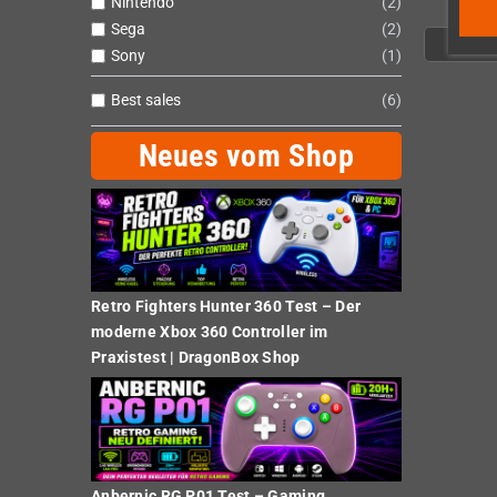
Nintendo
2
Sega
2
Sony
1
Best sales
6
Neues vom Shop
Retro Fighters Hunter 360 Test – Der
moderne Xbox 360 Controller im
Praxistest | DragonBox Shop
Anbernic RG P01 Test – Gaming