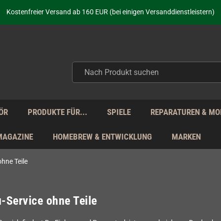
aufen nicht nur - wir KENNEN unsere Produkte. Du brauchst Hilfe? Dann f
Kostenfreier Versand ab 160 EUR (bei einigen Versanddienstleistern)
Seit über 20 Jahren Deine Anlaufstelle für neue Retro-Hardware!
Täglicher Versand Mo - Fr aus Deutschland - zollfrei innerhalb der EU!
aufen nicht nur - wir KENNEN unsere Produkte. Du brauchst Hilfe? Dann f
Kostenfreier Versand ab 160 EUR (bei einigen Versanddienstleistern)
Seit über 20 Jahren Deine Anlaufstelle für neue Retro-Hardware!
Täglicher Versand Mo - Fr aus Deutschland - zollfrei innerhalb der EU!
aufen nicht nur - wir KENNEN unsere Produkte. Du brauchst Hilfe? Dann f
ÖR
PRODUKTE FÜR...
SPIELE
REPARATUREN & MO
MAGAZINE
HOMEBREW & ENTWICKLUNG
MARKEN
hne Teile
Service ohne Teile