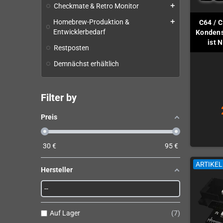
Checkmate & Retro Monitor
add
Homebrew-Produktion &
add
C64 / C
Entwicklerbedarf
Kondens
ist 
Restposten
Demnächst erhältlich
Filter by
Preis
30
€
95
€
ARTIKE
Hersteller
Auf Lager
7