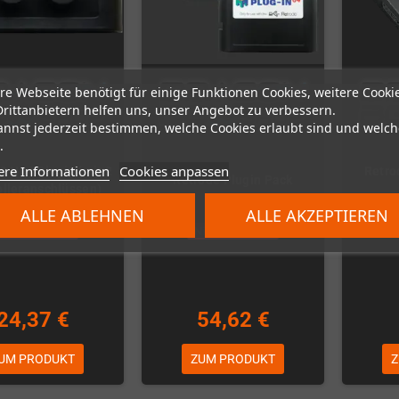
re Webseite benötigt für einige Funktionen Cookies, weitere Cooki
Drittanbietern helfen uns, unser Angebot zu verbessern.
annst jederzeit bestimmen, welche Cookies erlaubt sind und welch
.
ere Informationen
Cookies anpassen
2 N64 Plugin (mit 2
Retro
Retrode Plugin Pack
olleranschlüssen)
ALLE ABLEHNEN
ALLE AKZEPTIEREN
icht auf Lager
Nicht auf Lager
Vo
24,37 €
54,62 €
UM PRODUKT
ZUM PRODUKT
Z