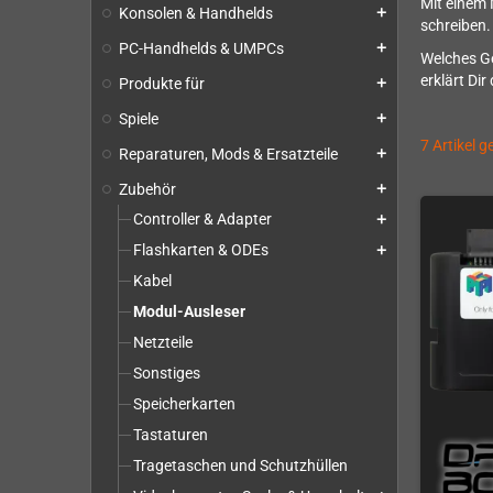
Mit einem 
Konsolen & Handhelds
add
schreiben.
PC-Handhelds & UMPCs
add
Welches Ge
erklärt Di
Produkte für
add
Spiele
add
7 Artikel 
Reparaturen, Mods & Ersatzteile
add
Zubehör
add
Controller & Adapter
add
Flashkarten & ODEs
add
Kabel
Modul-Ausleser
Netzteile
Sonstiges
Speicherkarten
Tastaturen
Tragetaschen und Schutzhüllen