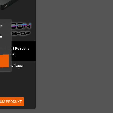
es
e
de 3 Cart Reader /
Flasher
rauss. auf Lager
Vorbestellung!
UM PRODUKT