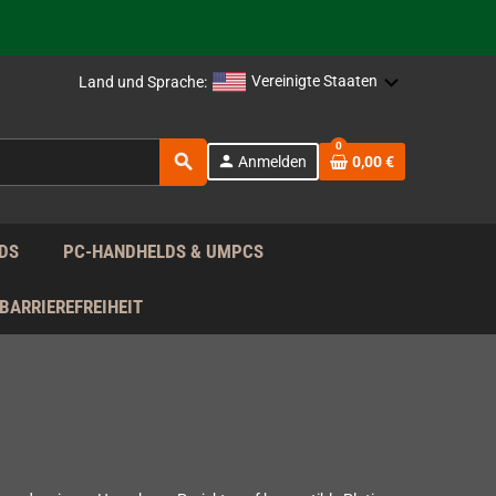
rag nach!
Vereinigte Staaten
Land und Sprache:
rag nach!
0
search
person
Anmelden
0,00 €
rag nach!
DS
PC-HANDHELDS & UMPCS
BARRIEREFREIHEIT