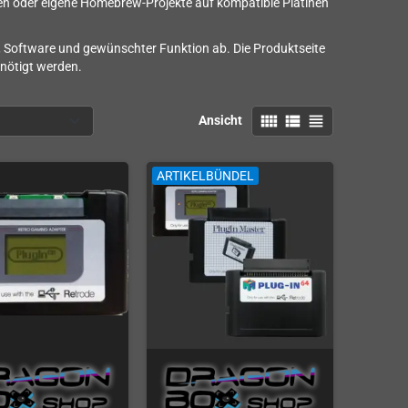
en oder eigene Homebrew-Projekte auf kompatible Platinen
 Software und gewünschter Funktion ab. Die Produktseite
enötigt werden.
view_comfy
view_list
view_headline
Ansicht
ARTIKELBÜNDEL