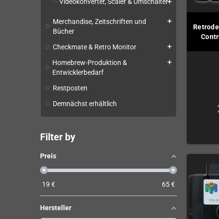
Videokonverter, Scaler & Umschalter
add
Merchandise, Zeitschriften und
add
Retrode
Bücher
Contr
Checkmate & Retro Monitor
add
Homebrew-Produktion &
add
Entwicklerbedarf
Restposten
Demnächst erhältlich
Filter by
Preis
19
€
65
€
Hersteller