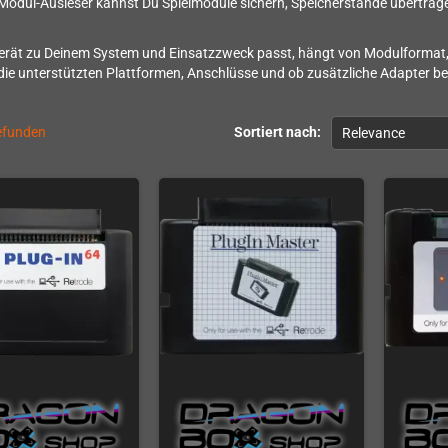
Modul-Ausleser kannst Du Spielmodule sichern, Speicherstände übertrag
rät zu Deinem System und Einsatzzweck passt, hängt von Modulformat,
r die unterstützten Plattformen, Anschlüsse und ob zusätzliche Adapter b
gefunden
Sortiert nach:
Relevance