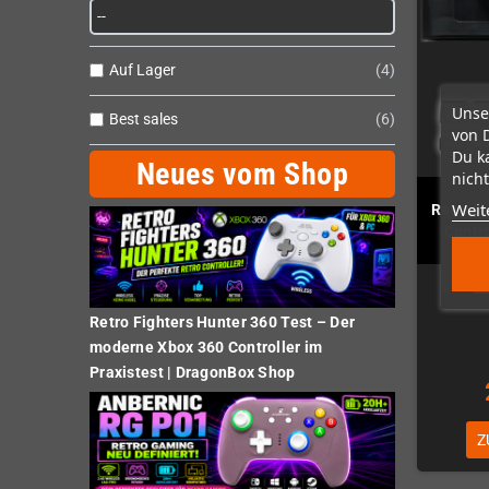
Auf Lager
4
Unse
Best sales
6
von 
Du k
Neues vom Shop
nicht
Weit
Retrode
Contr
N
Retro Fighters Hunter 360 Test – Der
moderne Xbox 360 Controller im
Praxistest | DragonBox Shop
Z