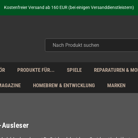
aufen nicht nur - wir KENNEN unsere Produkte. Du brauchst Hilfe? Dann f
Kostenfreier Versand ab 160 EUR (bei einigen Versanddienstleistern)
Seit über 20 Jahren Deine Anlaufstelle für neue Retro-Hardware!
Täglicher Versand Mo - Fr aus Deutschland - zollfrei innerhalb der EU!
aufen nicht nur - wir KENNEN unsere Produkte. Du brauchst Hilfe? Dann f
Kostenfreier Versand ab 160 EUR (bei einigen Versanddienstleistern)
Seit über 20 Jahren Deine Anlaufstelle für neue Retro-Hardware!
Täglicher Versand Mo - Fr aus Deutschland - zollfrei innerhalb der EU!
aufen nicht nur - wir KENNEN unsere Produkte. Du brauchst Hilfe? Dann f
ÖR
PRODUKTE FÜR...
SPIELE
REPARATUREN & MO
MAGAZINE
HOMEBREW & ENTWICKLUNG
MARKEN
-Ausleser