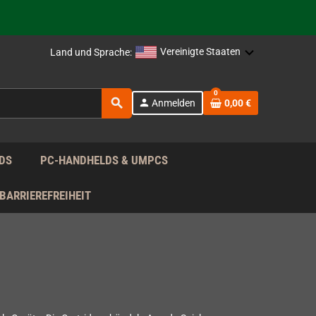
rag nach!
Vereinigte Staaten
Land und Sprache:
rag nach!
0
search
person
Anmelden
0,00 €
rag nach!
DS
PC-HANDHELDS & UMPCS
BARRIEREFREIHEIT