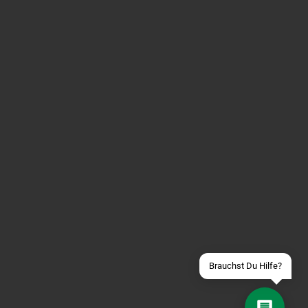
Über WhatsApp schreiben
Über Telegram schreiben
Discord Server beitreten
Facebook Messenger
Schick uns eine eMail
Brauchst Du Hilfe?