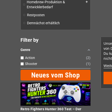
Homebrew-Produktion &
add
Entwicklerbedarf
Restposten
Demnächst erhältlich
Filter by
Unse
von 
Genre
Du k
Action
2
nicht
Shooter
1
Weit
Neues vom Shop
Retro Fighters Hunter 360 Test – Der