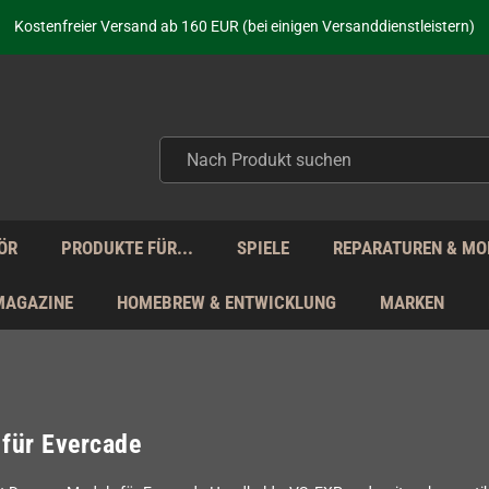
aufen nicht nur - wir KENNEN unsere Produkte. Du brauchst Hilfe? Dann f
Kostenfreier Versand ab 160 EUR (bei einigen Versanddienstleistern)
Seit über 20 Jahren Deine Anlaufstelle für neue Retro-Hardware!
Täglicher Versand Mo - Fr aus Deutschland - zollfrei innerhalb der EU!
aufen nicht nur - wir KENNEN unsere Produkte. Du brauchst Hilfe? Dann f
Kostenfreier Versand ab 160 EUR (bei einigen Versanddienstleistern)
Seit über 20 Jahren Deine Anlaufstelle für neue Retro-Hardware!
Täglicher Versand Mo - Fr aus Deutschland - zollfrei innerhalb der EU!
aufen nicht nur - wir KENNEN unsere Produkte. Du brauchst Hilfe? Dann f
ÖR
PRODUKTE FÜR...
SPIELE
REPARATUREN & MO
MAGAZINE
HOMEBREW & ENTWICKLUNG
MARKEN
 für Evercade