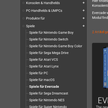
Hier finde
Konsolen & Handhelds
add
Konsolenti
PC-Handhelds & UMPCs
add
Evercade v
Modul find
Produkte für
add
Spiele
add
2 Artikel 
Spiele für Nintendo Game Boy
Spiele für Nintendo Switch
Spiele für Nintendo Game Boy Color
Spiele für Sega Mega Drive
Spiele für Atari VCS
Spiele für Atari Lynx
Spiele für PC
Spiele für macOS
Spiele für Evercade
Spiele für Sega Dreamcast
Spiele für Nintendo NES
Spiele für Super Nintendo