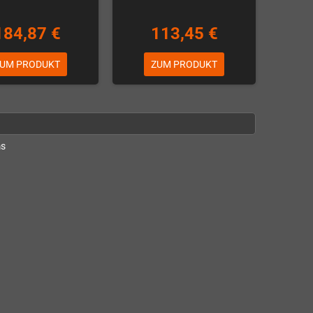
184,87 €
113,45 €
UM PRODUKT
ZUM PRODUKT
ms