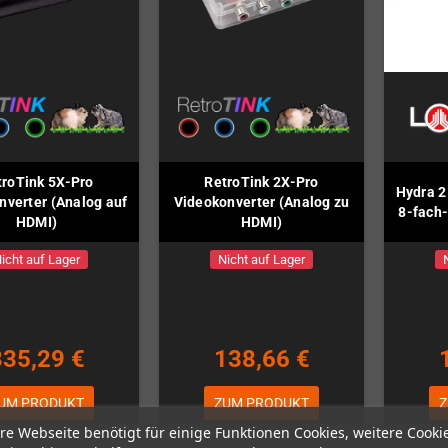
troTink 5X-Pro
RetroTink 2X-Pro
Hydra 2 
nverter (Analog auf
Videokonverter (Analog zu
8-fach
HDMI)
HDMI)
icht auf Lager
Nicht auf Lager
335,29 €
138,66 €
UM PRODUKT
ZUM PRODUKT
Z
re Webseite benötigt für einige Funktionen Cookies, weitere Cooki