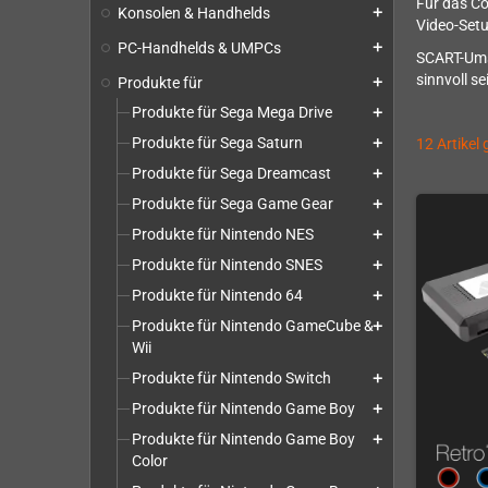
Für das Co
Konsolen & Handhelds
add
Video-Set
PC-Handhelds & UMPCs
add
SCART-Umsc
sinnvoll s
Produkte für
add
Produkte für Sega Mega Drive
add
Produkte für Sega Saturn
12 Artikel
add
Produkte für Sega Dreamcast
add
Produkte für Sega Game Gear
add
Produkte für Nintendo NES
add
Produkte für Nintendo SNES
add
Produkte für Nintendo 64
add
Produkte für Nintendo GameCube &
add
Wii
Produkte für Nintendo Switch
add
Produkte für Nintendo Game Boy
add
Produkte für Nintendo Game Boy
add
Color