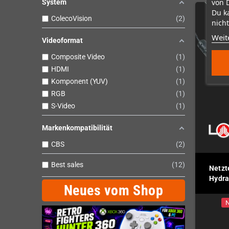
von 
System
Du k
ColecoVision
2
nicht
Weit
Videoformat
Composite Video
1
HDMI
1
Komponent (YUV)
1
RGB
1
S-Video
1
Markenkompatibilität
CBS
2
Best sales
12
Netzt
Hydra
Neues vom Shop
N