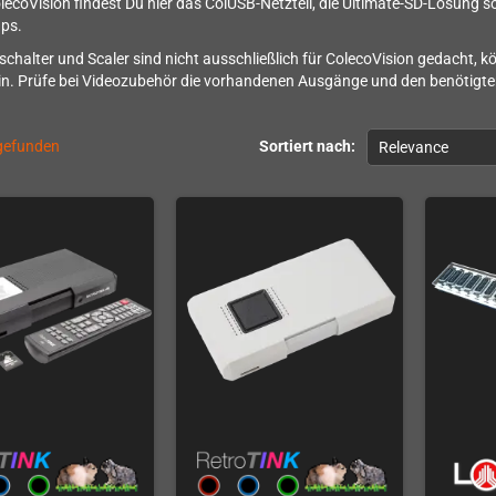
lecoVision findest Du hier das ColUSB-Netzteil, die Ultimate-SD-Lösung 
ups.
halter und Scaler sind nicht ausschließlich für ColecoVision gedacht, 
ein. Prüfe bei Videozubehör die vorhandenen Ausgänge und den benötigt
 gefunden
Sortiert nach:
Relevance