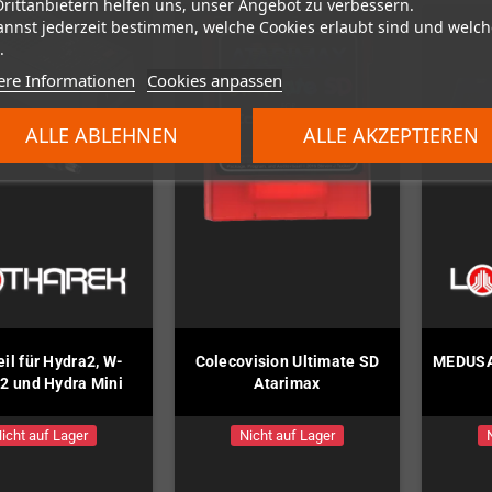
Drittanbietern helfen uns, unser Angebot zu verbessern.
annst jederzeit bestimmen, welche Cookies erlaubt sind und welch
.
ere Informationen
Cookies anpassen
ALLE ABLEHNEN
ALLE AKZEPTIEREN
eil für Hydra2, W-
Colecovision Ultimate SD
MEDUSA
2 und Hydra Mini
Atarimax
icht auf Lager
Nicht auf Lager