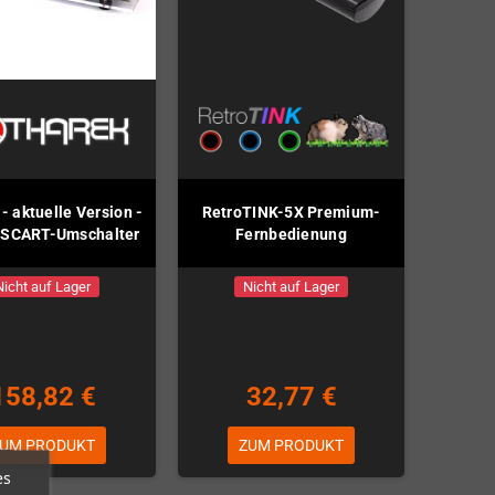
- aktuelle Version -
RetroTINK-5X Premium-
-SCART-Umschalter
Fernbedienung
Nicht auf Lager
Nicht auf Lager
158,82 €
32,77 €
UM PRODUKT
ZUM PRODUKT
es