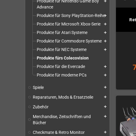
Produkte für Nintendo Game Boy
add
Advance
Produkte für Sony PlayStation-Reihe
add
Re
Produkte für Microsoft Xbox-Serie
add
Produkte für Atari Systeme
add
Produkte für Commodore Systeme
add
Produkte für NEC Systeme
add
Produkte fürs Colecovision
Produkte für die Evercade
add
Produkte für moderne PCs
add
Spiele
add
Reparaturen, Mods & Ersatzteile
add
Zubehör
add
Merchandise, Zeitschriften und
add
Bücher
Checkmate & Retro Monitor
add