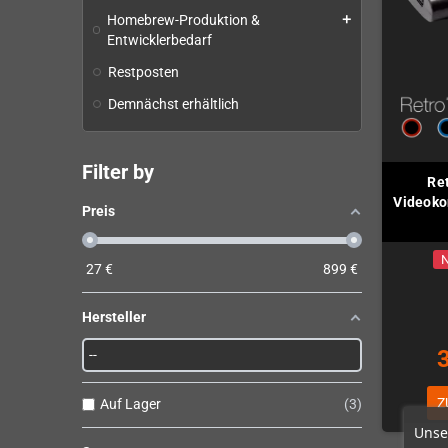
Homebrew-Produktion &
add
Entwicklerbedarf
Restposten
Demnächst erhältlich
Filter by
Re
Videoko
Preis
N
27
€
899
€
Hersteller
Z
Auf Lager
3
Unse