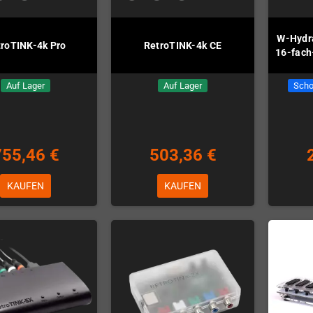
W-Hydra
troTINK-4k Pro
RetroTINK-4k CE
16-fac
Auf Lager
Auf Lager
Scho
755,46 €
503,36 €
KAUFEN
KAUFEN