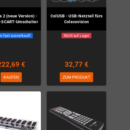
 2 (neue Version) -
ColUSB - USB-Netzteil fürs
h-SCART-Umschalter
Colecovision
n fast ausverkauft
Nicht auf Lager
222,69 €
32,77 €
KAUFEN
ZUM PRODUKT