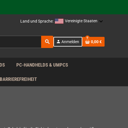
rag nach!
Vereinigte Staaten
Land und Sprache:
rag nach!
0
search
person
Anmelden
0,00 €
rag nach!
DS
PC-HANDHELDS & UMPCS
BARRIEREFREIHEIT