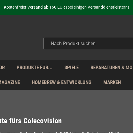
aufen nicht nur - wir KENNEN unsere Produkte. Du brauchst Hilfe? Dann f
Kostenfreier Versand ab 160 EUR (bei einigen Versanddienstleistern)
Seit über 20 Jahren Deine Anlaufstelle für neue Retro-Hardware!
Täglicher Versand Mo - Fr aus Deutschland - zollfrei innerhalb der EU!
aufen nicht nur - wir KENNEN unsere Produkte. Du brauchst Hilfe? Dann f
Kostenfreier Versand ab 160 EUR (bei einigen Versanddienstleistern)
Seit über 20 Jahren Deine Anlaufstelle für neue Retro-Hardware!
Täglicher Versand Mo - Fr aus Deutschland - zollfrei innerhalb der EU!
aufen nicht nur - wir KENNEN unsere Produkte. Du brauchst Hilfe? Dann f
ÖR
PRODUKTE FÜR...
SPIELE
REPARATUREN & MO
MAGAZINE
HOMEBREW & ENTWICKLUNG
MARKEN
te fürs Colecovision