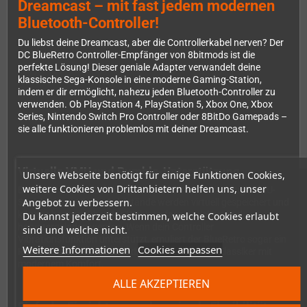
Dreamcast – mit fast jedem modernen
Bluetooth-Controller!
Du liebst deine Dreamcast, aber die Controllerkabel nerven? Der
DC BlueRetro Controller-Empfänger von 8bitmods ist die
perfekte Lösung! Dieser geniale Adapter verwandelt deine
klassische Sega-Konsole in eine moderne Gaming-Station,
indem er dir ermöglicht, nahezu jeden Bluetooth-Controller zu
verwenden. Ob PlayStation 4, PlayStation 5, Xbox One, Xbox
Series, Nintendo Switch Pro Controller oder 8BitDo Gamepads –
sie alle funktionieren problemlos mit deiner Dreamcast.
Virtuelle VMU und Rumble-Unterstützung
Unsere Webseite benötigt für einige Funktionen Cookies,
weitere Cookies von Drittanbietern helfen uns, unser
Besonders clever: Der Adapter simuliert eine vollwertige VMU-
Angebot zu verbessern.
Speicherkarte! Deine Spielstände werden virtuell gespeichert und
können bequem über das Webinterface gesichert und
Du kannst jederzeit bestimmen, welche Cookies erlaubt
heruntergeladen werden. Wenn dein Controller
sind und welche nicht.
Vibrationsfunktion unterstützt, emuliert der BlueRetro sogar ein
Weitere Informationen
Cookies anpassen
Rumble-Paket – so erlebst du deine Dreamcast-Klassiker mit
modernem Komfort.
ALLE AKZEPTIEREN
Einfache Einrichtung und maximale Flexibilität