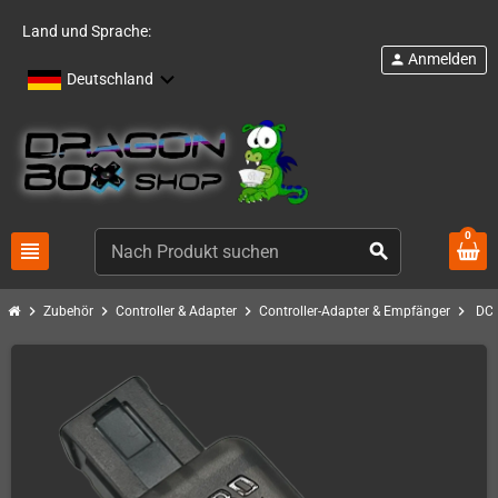
Land und Sprache:
Anmelden
person
Deutschland
0
view_headline
search
chevron_right
chevron_right
chevron_right
chevron_right
Zubehör
Controller & Adapter
Controller-Adapter & Empfänger
DC 