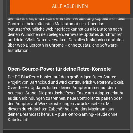
ALLE ABLEHNEN
Die Einrichtung ist kinderleicht: Adapter anschließen, Controller
im Pairing-Modus aktivieren, fertig! Die blinkende LED zeigt dir
den Status an, und nach der ersten Verbindung koppelt sich dein
Controller beim nächsten Mal automatisch. Über das
benutzerfreundliche Webinterface kannst du alle Buttons nach
deinen Wünschen neu belegen, Firmware-Updates durchführen
und deine VMU-Daten verwalten. Das alles funktioniert drahtlos
über Web Bluetooth in Chrome – ohne zusätzliche Software-
Installation.
Open-Source-Power für deine Retro-Konsole
Der DC BlueRetro basiert auf dem großartigen Open-Source-
Projekt von Darthcloud und wird kontinuierlich weiterentwickelt.
Over-the-Air Updates halten deinen Adapter immer auf dem
neuesten Stand. Die praktische Reset-Taste am Adapter erlaubt
es dir, Verbindungen zu trennen, neue Controller zu pairen oder
den Adapter auf Werkseinstellungen zurückzusetzen. Mit
diesem durchdachten Zubehör holst du das Maximum aus
deiner Dreamcast heraus – pure Retro-Gaming-Freude ohne
Kabelsalat!