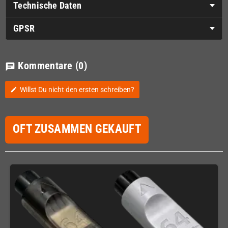
Technische Daten
GPSR
Kommentare
(0)
chat
Willst Du nicht den ersten schreiben?
edit
OFT ZUSAMMEN GEKAUFT