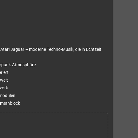
 Atari Jaguar – moderne Techno-Musik, die in Echtzeit
berpunk-Atmosphäre
riert
tweit
work
emodulen
mmernblock