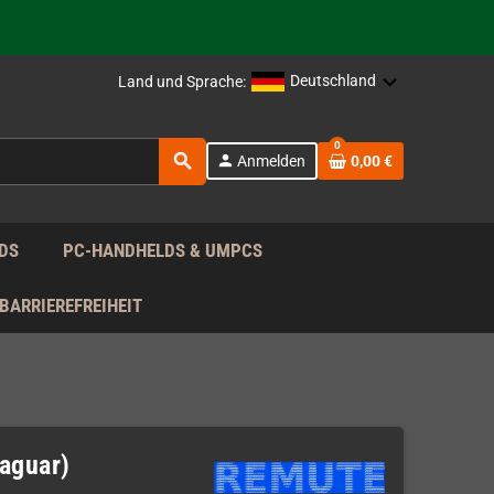
rag nach!
Deutschland
Land und Sprache:
rag nach!
0
search
person
Anmelden
0,00 €
rag nach!
DS
PC-HANDHELDS & UMPCS
BARRIEREFREIHEIT
Jaguar)