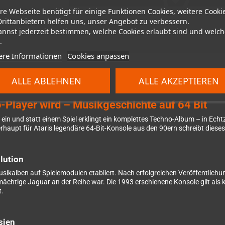
re Webseite benötigt für einige Funktionen Cookies, weitere Cooki
Drittanbietern helfen uns, unser Angebot zu verbessern.
annst jederzeit bestimmen, welche Cookies erlaubt sind und welch
.
ere Informationen
Cookies anpassen
ALLE ABLEHNEN
ALLE AKZEPTIEREN
-Player wird – Musikgeschichte auf 64 Bit
guar ein und statt einem Spiel erklingt ein komplettes Techno-Album – in E
haupt für Ataris legendäre 64-Bit-Konsole aus den 90ern schreibt dieses
lution
Musikalben auf Spielemodulen etabliert. Nach erfolgreichen Veröffentlic
mächtige Jaguar an der Reihe war. Die 1993 erschienene Konsole gilt als k
t.
sien