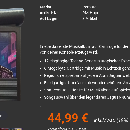
Marke
Remute
Artikel-Nr.
RM-Hope
Auf Lager
3 Artikel
Erlebe das erste Musikalbum auf Cartridge für den
von deiner Konsole erzeugt wird.
12 eingängige Techno-Songs in utopischer Cy
6-Megabyte-Cartridge mit Musik in Echtzeit gene
Regionsfrei spielbar auf jedem Atari Jaguar wel
Einzigartiges Interface mit wunderschönem Art
Von Remute – Pionier für Musikalben auf Spiel
Songauswahl über den legendären Jaguar-Nu
44,99 €
men
inkl.Mwst. (19%)
Versandfertig in 1 - 2 Tagen