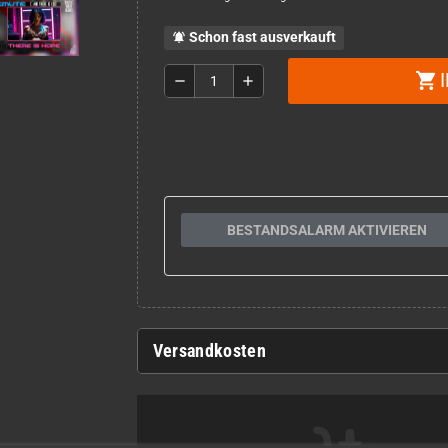
Schon fast ausverkauft
notifications_active
shopping_cart
remove
add
BESTANDSALARM AKTIVIEREN
Versandkosten