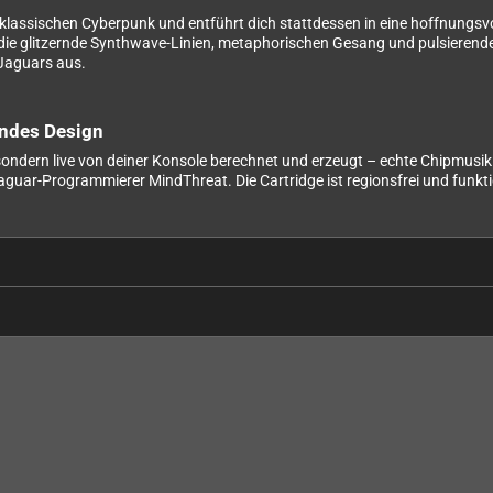
s klassischen Cyberpunk und entführt dich stattdessen in eine hoffnungsvo
lt, die glitzernde Synthwave-Linien, metaphorischen Gesang und pulsieren
Jaguars aus.
endes Design
 sondern live von deiner Konsole berechnet und erzeugt – echte Chipmusi
ar-Programmierer MindThreat. Die Cartridge ist regionsfrei und funktio