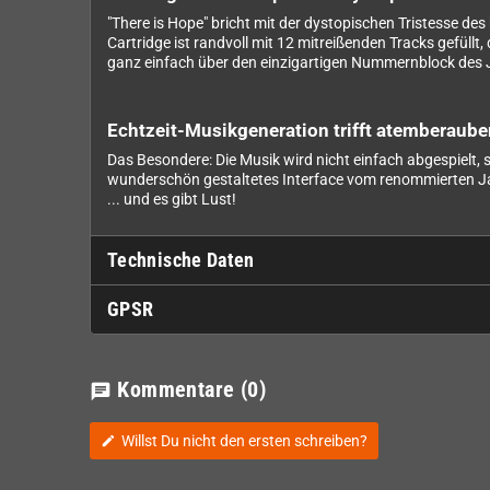
"There is Hope" bricht mit der dystopischen Tristesse de
Cartridge ist randvoll mit 12 mitreißenden Tracks gefül
ganz einfach über den einzigartigen Nummernblock des 
Echtzeit-Musikgeneration trifft atemberaub
Das Besondere: Die Musik wird nicht einfach abgespielt,
wunderschön gestaltetes Interface vom renommierten Jagu
... und es gibt Lust!
Technische Daten
GPSR
Kommentare
(0)
chat
Willst Du nicht den ersten schreiben?
edit