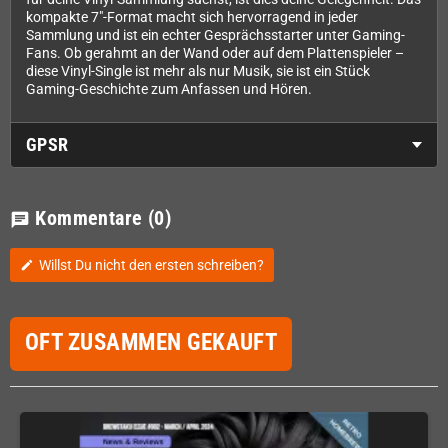
kompakte 7"-Format macht sich hervorragend in jeder
Sammlung und ist ein echter Gesprächsstarter unter Gaming-
Fans. Ob gerahmt an der Wand oder auf dem Plattenspieler –
diese Vinyl-Single ist mehr als nur Musik, sie ist ein Stück
Gaming-Geschichte zum Anfassen und Hören.
GPSR
Kommentare
(0)
chat
Willst Du nicht den ersten schreiben?
edit
OFT ZUSAMMEN GEKAUFT