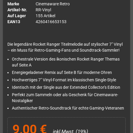
Marke
Cinemaware Retro
Artikel-Nr.
RR-Vinyl
Auf Lager
155 Artikel
EAN13
4260416653153
Die legendäre Rocket Ranger Titelmelodie auf stylischer 7" Vinyl
– ein Muss für Retro-Gaming-Fans und Soundtrack-Sammler!
Orchestrale Version des ikonischen Rocket Ranger Themas
auf Seite A
Energiegeladener Remix auf Seite B für moderne Ohren
Hochwertiges 7" Vinyl-Format im klassischen Single-Style
Identisch mit der Single aus der Extended Collector's Edition
Perfekt zum Sammeln oder als Geschenk für Cinemaware-
Nostalgiker
Authentischer Retro-Soundtrack für echte Gaming-Veteranen
9,00 €
inkl.Mwst. (19%)