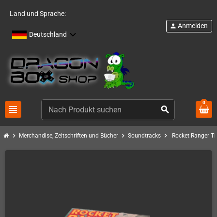
Land und Sprache:
Anmelden
person
Deutschland
0
view_headline
search
chevron_right
chevron_right
chevron_right
Merchandise, Zeitschriften und Bücher
Soundtracks
Rocket Ranger Th