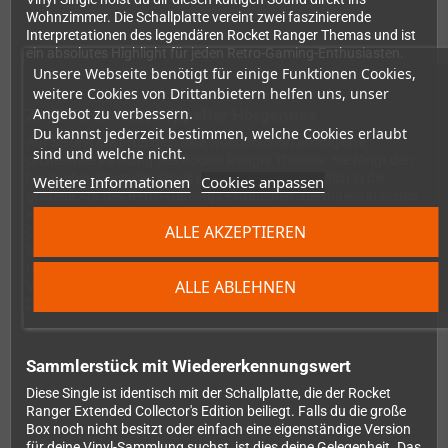
Wohnzimmer. Die Schallplatte vereint zwei faszinierende
Interpretationen des legendären Rocket Ranger Themas und ist
ein absolutes Highlight für jeden Retro-Gaming-Enthusiasten.
Unsere Webseite benötigt für einige Funktionen Cookies,
weitere Cookies von Drittanbietern helfen uns, unser
Angebot zu verbessern.
Zwei Versionen, doppelter Hörgenuss
Du kannst jederzeit bestimmen, welche Cookies erlaubt
Auf Seite A erwartet dich eine wunderschön arrangierte
sind und welche nicht.
orchestrale Fassung des Rocket Ranger Themas. Sie fängt den
heroischen Geist des Spiels perfekt ein und lässt dich in die
Weitere Informationen
Cookies anpassen
goldene Ära des Retro-Gamings eintauchen. Die majestätischen
Klänge erinnern an klassische Abenteuerfilme und verleihen dem
ALLE AKZEPTIEREN
Original eine zeitlose Eleganz. Seite B bietet einen modernen
Remix, der das klassische Thema mit zeitgemäßen Beats und
frischen Arrangements neu interpretiert. So verbindet diese
ALLE ABLEHNEN
Vinyl-Single nostalgische Erinnerungen mit modernem Sound-
Design.
Sammlerstück mit Wiedererkennungswert
Diese Single ist identisch mit der Schallplatte, die der Rocket
Ranger Extended Collector's Edition beiliegt. Falls du die große
Box noch nicht besitzt oder einfach eine eigenständige Version
für deine Vinyl-Sammlung suchst, ist dies deine Gelegenheit. Das