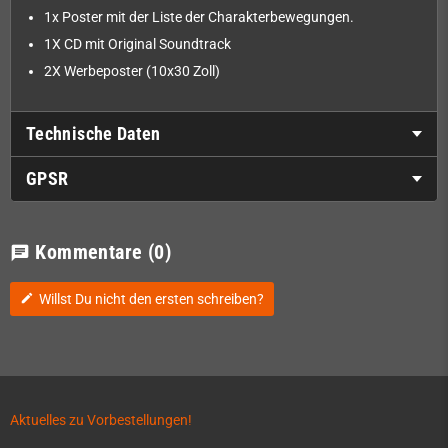
1x Poster mit der Liste der Charakterbewegungen.
1X CD mit Original Soundtrack
2X Werbeposter (10x30 Zoll)
Technische Daten
GPSR
Kommentare
(0)
chat
Willst Du nicht den ersten schreiben?
edit
Aktuelles zu Vorbestellungen!