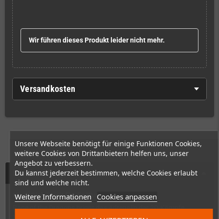
Wir führen dieses Produkt leider nicht mehr.
Versandkosten
Unsere Webseite benötigt für einige Funktionen Cookies,
weitere Cookies von Drittanbietern helfen uns, unser
Angebot zu verbessern.
Beschreibung
Du kannst jederzeit bestimmen, welche Cookies erlaubt
sind und welche nicht.
Mach Dich bereit für die Wut!
Weitere Informationen
Cookies anpassen
Rage of the Dragons bringt das Adrenalin der 2D-Kämpfe
zurück, mit einem ausgefeilten Gameplay, charismatischen