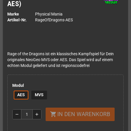
AES)
Marke
Physical Mania
Artikel-Nr.
RageOfDragons-AES
Rage of the Dragons ist ein klassisches Kampfspiel für Dein
originales NeoGeo MVS oder AES. Das Spiel wird auf einem
echten Modul geliefert und ist regionscodefrei
Modul
AES
MVS
IN DEN WARENKORB
shopping_cart
remove
add