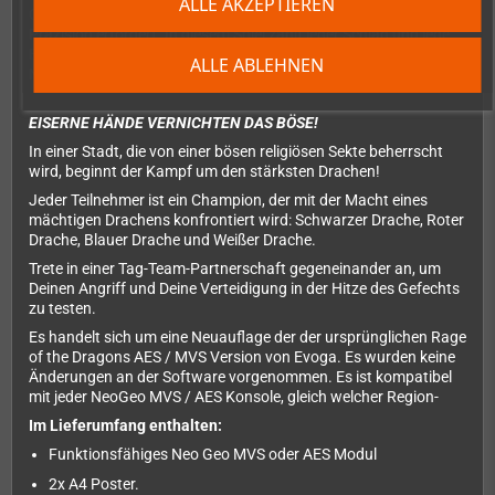
ALLE AKZEPTIEREN
Charakteren und einem dualen Kampfsystem, das Strategie und
Präzision erfordert. In diesem Spiel zählt jeder Schlag und jede
Entscheidung kann den Unterschied zwischen Sieg und
ALLE ABLEHNEN
Niederlage ausmachen.
EISERNE HÄNDE VERNICHTEN DAS BÖSE!
In einer Stadt, die von einer bösen religiösen Sekte beherrscht
wird, beginnt der Kampf um den stärksten Drachen!
Jeder Teilnehmer ist ein Champion, der mit der Macht eines
mächtigen Drachens konfrontiert wird: Schwarzer Drache, Roter
Drache, Blauer Drache und Weißer Drache.
Trete in einer Tag-Team-Partnerschaft gegeneinander an, um
Deinen Angriff und Deine Verteidigung in der Hitze des Gefechts
zu testen.
Es handelt sich um eine Neuauflage der der ursprünglichen Rage
of the Dragons AES / MVS Version von Evoga. Es wurden keine
Änderungen an der Software vorgenommen. Es ist kompatibel
mit jeder NeoGeo MVS / AES Konsole, gleich welcher Region-
Im Lieferumfang enthalten:
Funktionsfähiges Neo Geo MVS oder AES Modul
2x A4 Poster.