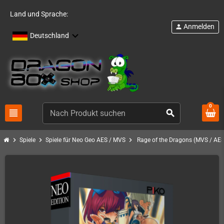
Land und Sprache:
Anmelden
person
Deutschland
0
view_headline
search
chevron_right
chevron_right
chevron_right
Spiele
Spiele für Neo Geo AES / MVS
Rage of the Dragons (MVS / AES