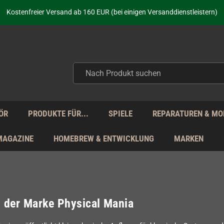
aufen nicht nur - wir KENNEN unsere Produkte. Du brauchst Hilfe? Dann f
Kostenfreier Versand ab 160 EUR (bei einigen Versanddienstleistern)
Seit über 20 Jahren Deine Anlaufstelle für neue Retro-Hardware!
Täglicher Versand Mo - Fr aus Deutschland - zollfrei innerhalb der EU!
aufen nicht nur - wir KENNEN unsere Produkte. Du brauchst Hilfe? Dann f
Kostenfreier Versand ab 160 EUR (bei einigen Versanddienstleistern)
Seit über 20 Jahren Deine Anlaufstelle für neue Retro-Hardware!
Täglicher Versand Mo - Fr aus Deutschland - zollfrei innerhalb der EU!
aufen nicht nur - wir KENNEN unsere Produkte. Du brauchst Hilfe? Dann f
ÖR
PRODUKTE FÜR...
SPIELE
REPARATUREN & MO
MAGAZINE
HOMEBREW & ENTWICKLUNG
MARKEN
l der Marke Physical Mania