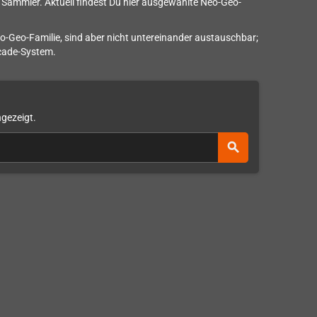
d Sammler. Aktuell findest Du hier ausgewählte Neo-Geo-
o-Geo-Familie, sind aber nicht untereinander austauschbar;
rcade-System.
ngezeigt.
search