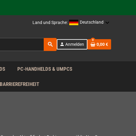
rag nach!
Deutschland
Land und Sprache:
rag nach!
0
search
person
Anmelden
0,00 €
rag nach!
DS
PC-HANDHELDS & UMPCS
BARRIEREFREIHEIT