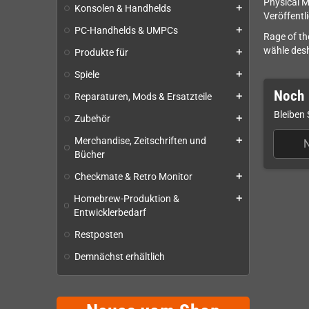
Physical M
Konsolen & Handhelds
add
Veröffentl
PC-Handhelds & UMPCs
add
Rage of th
wähle desh
Produkte für
add
Spiele
add
Noch 
Reparaturen, Mods & Ersatzteile
add
Bleiben 
Zubehör
add
Merchandise, Zeitschriften und
add
Bücher
Checkmate & Retro Monitor
add
Homebrew-Produktion &
add
Entwicklerbedarf
Restposten
Demnächst erhältlich