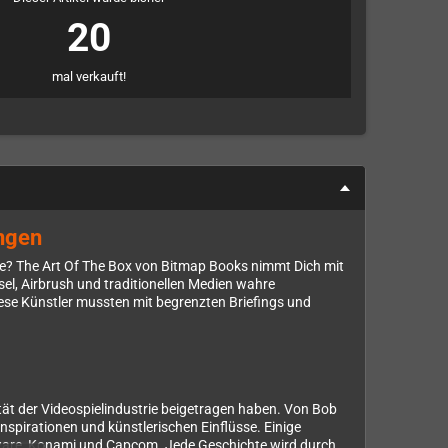
20
mal verkauft!
ungen
rde? The Art Of The Box von Bitmap Books nimmt Dich mit
sel, Airbrush und traditionellen Medien wahre
diese Künstler mussten mit begrenzten Briefings und
ität der Videospielindustrie beigetragen haben. Von Bob
nspirationen und künstlerischen Einflüsse. Einige
ftware, Konami und Capcom. Jede Geschichte wird durch