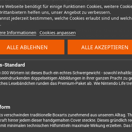
 dem Sammlermarkt Höchstpreise erzielen.
re Webseite benötigt für einige Funktionen Cookies, weitere Cooki
Drittanbietern helfen uns, unser Angebot zu verbessern.
annst jederzeit bestimmen, welche Cookies erlaubt sind und welch
qualität
.
hen scharfer Qualität - und zwar ohne die üblichen Logos, Alterseinstuf
ere Informationen
Cookies anpassen
rünglich konzipiert hat. Von den kultigen VCS-Verpackungen der frühen At
gen über die gesamte Bandbreite der Spieleverpackungsillustration. Mit ü
ALLE ABLEHNEN
ALLE AKZEPTIEREN
twas dabei.
s-Standard
0 Wörtern ist dieses Buch ein echtes Schwergewicht - sowohl inhaltlic
 beeindruckenden doppelseitigen Abbildungen in ihrer ganzen Pracht zu g
isches Lesebändchen runden das Premium-Paket ab. Wie Nintendo Life tref
tform
s verschwinden traditionelle Boxarts zunehmend aus unserem Alltag. Th
Kraft hinter jedem dieser handgemalten Cover steckte. Dieses gründlich re
 mit minimalen technischen Hilfsmitteln maximale Wirkung erzielten. Das B