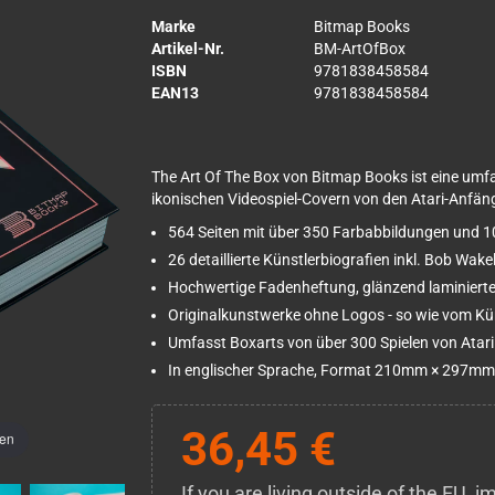
Marke
Bitmap Books
Artikel-Nr.
BM-ArtOfBox
ISBN
9781838458584
EAN13
9781838458584
The Art Of The Box von Bitmap Books ist eine um
ikonischen Videospiel-Covern von den Atari-Anfäng
564 Seiten mit über 350 Farbabbildungen und 
26 detaillierte Künstlerbiografien inkl. Bob W
Hochwertige Fadenheftung, glänzend laminiert
Originalkunstwerke ohne Logos - so wie vom Kün
Umfasst Boxarts von über 300 Spielen von Atari
In englischer Sprache, Format 210mm × 297mm
36,45 €
men
If you are living outside of the EU,