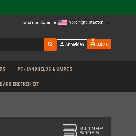
rag nach!
Vereinigte Staaten
Land und Sprache:
rag nach!
0
search
person
Anmelden
0,00 €
rag nach!
DS
PC-HANDHELDS & UMPCS
BARRIEREFREIHEIT