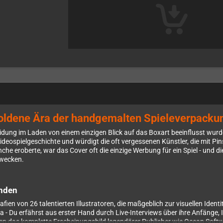
 goldene Ära der handgemalten Spieleverpack
heidung im Laden von einem einzigen Blick auf das Boxart beeinflusst wu
deospielgeschichte und würdigt die oft vergessenen Künstler, die mit Pin
che eroberte, war das Cover oft die einzige Werbung für ein Spiel - und 
rwecken.
enden
ien von 26 talentierten Illustratoren, die maßgeblich zur visuellen Ident
- Du erfährst aus erster Hand durch Live-Interviews über ihre Anfänge, I
ägten das komplette Erscheinungsbild legendärer Publisher wie Ocean So