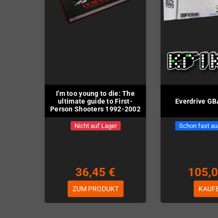
I'm too young to die: The
ultimate guide to First-
Everdrive GB
Person Shooters 1992-2002
Nicht auf Lager
Schon fast au
36,45 €
105,0
ZUM PRODUKT
KAUF