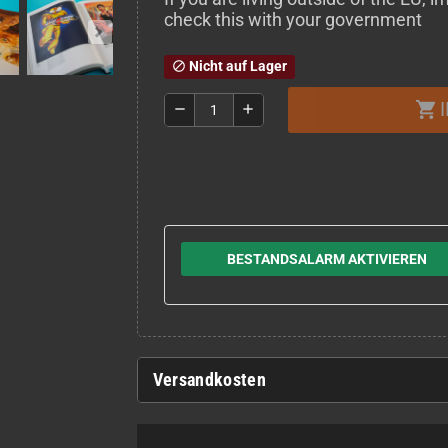
check this with your government
Nicht auf Lager
block
shopping_cart
remove
add
BESTANDSALARM AKTIVIEREN
Versandkosten