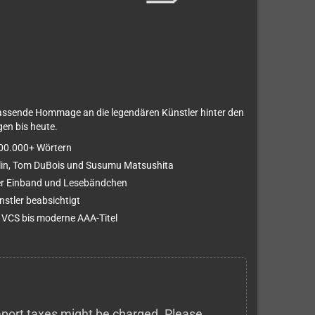
fassende Hommage an die legendären Künstler hinter den
en bis heute.
100.000+ Wörtern
akelin, Tom DuBois und Susumu Matsushita
er Einband und Lesebändchen
stler beabsichtigt
 VCS bis moderne AAA-Titel
 import taxes might be charged. Please