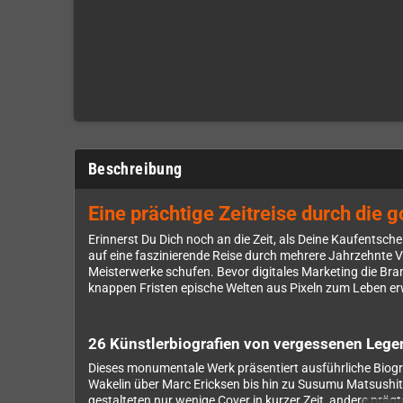
Beschreibung
Eine prächtige Zeitreise durch die
Erinnerst Du Dich noch an die Zeit, als Deine Kaufentsc
auf eine faszinierende Reise durch mehrere Jahrzehnte Vi
Meisterwerke schufen. Bevor digitales Marketing die Bran
knappen Fristen epische Welten aus Pixeln zum Leben e
26 Künstlerbiografien von vergessenen Leg
Dieses monumentale Werk präsentiert ausführliche Biograf
Wakelin über Marc Ericksen bis hin zu Susumu Matsushita 
gestalteten nur wenige Cover in kurzer Zeit, andere pr