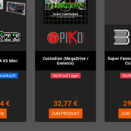
Custodian (MegaDrive /
Super Famic
A X5 Mini
Genesis)
Co
sverkauft
Nicht auf Lager
Nicht
4 €
32,77 €
29
EN
ZUM PRODUKT
ZUM