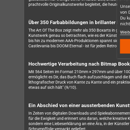
prachtvolle Originalkunstwerke begleitet, die heute auf
Unse
von 
Du k
Über 350 Farbabbildungen in brillanter Druck
nicht
The Art Of The Box zeigt mehr als 350 Boxarts in gestoc
Weit
Kunstwerk genau so betrachten, wie es der Künstler ursp
bis hin zu modernen AAA-Produktionen spannt sich der Bo
Castlevania bis DOOM Eternal - ist für jeden Retro-Fan e
Hochwertige Verarbeitung nach Bitmap Book
Mit 564 Seiten im Format 210mm × 297mm und über 100.00
ermöglicht es Dir, das Buch flach aufzuschlagen und die
lithografischer Druck von Kante zu Kante und ein prakt
etwas auf sich hält" (9/10).
Ein Abschied von einer aussterbenden Kuns
In Zeiten von digitalen Downloads und Spieleabonnement
für die Ewigkeit und erinnert uns daran, welche kreative 
sondern eine Liebeserklärung an eine Ära, in der Künstler
Schrumpffolie verpackt geliefert.