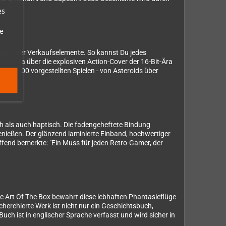
es
e
ungen oder Verkaufselemente. So kannst Du jedes
ari-Ära über die explosiven Action-Cover der 16-Bit-Ära
ber 300 vorgestellten Spielen - von Asteroids über
h als auch haptisch. Die fadengeheftete Bindung
enießen. Der glänzend laminierte Einband, hochwertiger
fend bemerkte: "Ein Muss für jeden Retro-Gamer, der
e Art Of The Box bewahrt diese lebhaften Phantasieflüge
cherchierte Werk ist nicht nur ein Geschichtsbuch,
uch ist in englischer Sprache verfasst und wird sicher in