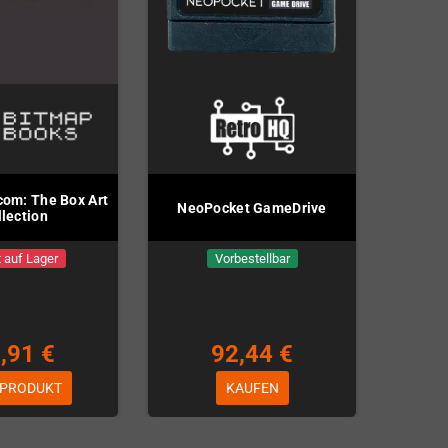
om: The Box Art
NeoPocket GameDrive
llection
 auf Lager
Vorbestellbar
,91 €
92,44 €
 PRODUKT
KAUFEN