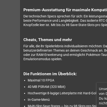
Premium-Ausstattung für maximale Kompatib
Die technischen Specs sprechen für sich: Ein leistungs
beste Performance und Langlebigkeit. Das isolierte RTC-
Knopfzelle leer ist. Mit bis zu 98 Save-State-Slots pro S
Cheats, Themes und mehr
Für alle, die ihr Spielerlebnis individualisieren möchte
benutzerdefinierten Themes an deinen Geschmack an. Be
oder zur RAM-Erweiterung und ermöglicht Pokémon-Tau
Emulationsmodus spielen.
Die Funktionen im Überblick:
Maximal 10 FPGA
40 MB PSRAM (320 Mbit)
Unse
von 
Hochwertige 8-lagige Leiterplatte mit Hard-Gold-Ober
Du k
In-Game-Menü
nicht
Multi-Slot-Save States — bis zu 98 Slots pro Spiel