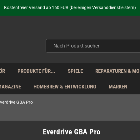
aufen nicht nur - wir KENNEN unsere Produkte. Du brauchst Hilfe? Dann f
Kostenfreier Versand ab 160 EUR (bei einigen Versanddienstleistern)
Seit über 20 Jahren Deine Anlaufstelle für neue Retro-Hardware!
Täglicher Versand Mo - Fr aus Deutschland - zollfrei innerhalb der EU!
aufen nicht nur - wir KENNEN unsere Produkte. Du brauchst Hilfe? Dann f
Kostenfreier Versand ab 160 EUR (bei einigen Versanddienstleistern)
Seit über 20 Jahren Deine Anlaufstelle für neue Retro-Hardware!
Täglicher Versand Mo - Fr aus Deutschland - zollfrei innerhalb der EU!
aufen nicht nur - wir KENNEN unsere Produkte. Du brauchst Hilfe? Dann f
ÖR
PRODUKTE FÜR...
SPIELE
REPARATUREN & MO
MAGAZINE
HOMEBREW & ENTWICKLUNG
MARKEN
verdrive GBA Pro
Everdrive GBA Pro