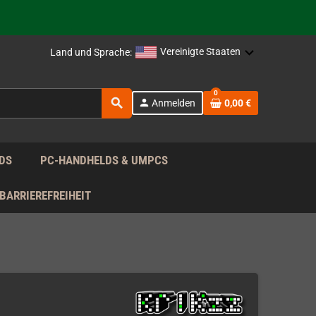
rag nach!
Vereinigte Staaten
Land und Sprache:
rag nach!
0
search
person
Anmelden
0,00 €
rag nach!
DS
PC-HANDHELDS & UMPCS
BARRIEREFREIHEIT