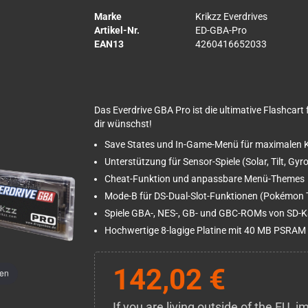
Marke
Krikzz Everdrives
Artikel-Nr.
ED-GBA-Pro
EAN13
4260416652033
Das Everdrive GBA Pro ist die ultimative Flashcart
dir wünschst!
Save States und In-Game-Menü für maximalen 
Unterstützung für Sensor-Spiele (Solar, Tilt, Gyro
Cheat-Funktion und anpassbare Menü-Themes
Mode-B für DS-Dual-Slot-Funktionen (Pokémon T
Spiele GBA-, NES-, GB- und GBC-ROMs von SD-K
Hochwertige 8-lagige Platine mit 40 MB PSRAM
142,02 €
men
If you are living outside of the EU,