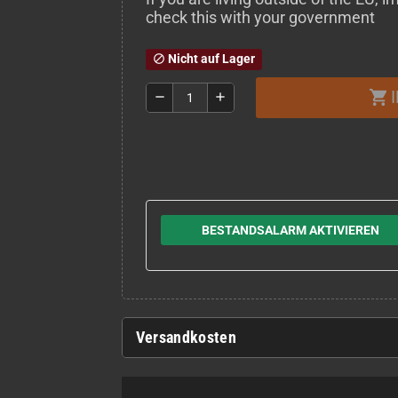
check this with your government
Nicht auf Lager
block
shopping_cart
remove
add
BESTANDSALARM AKTIVIEREN
Versandkosten