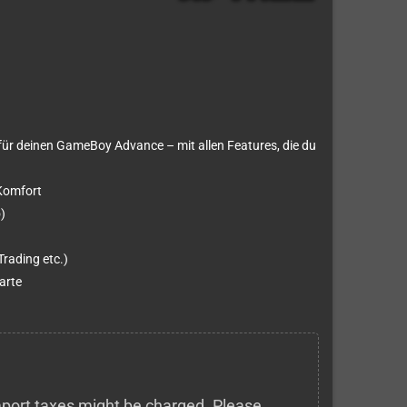
 für deinen GameBoy Advance – mit allen Features, die du
Komfort
)
rading etc.)
arte
 import taxes might be charged. Please