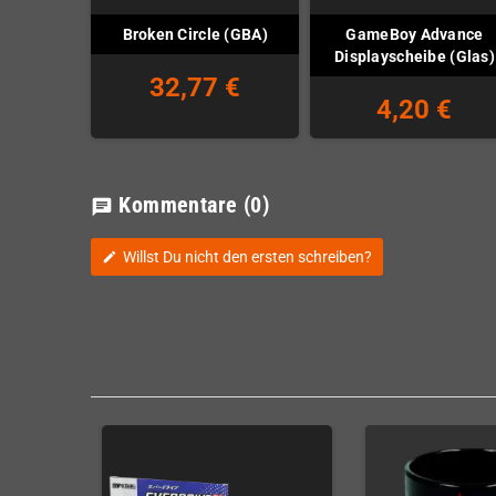
GameBoy Advance
Broken Circle (GBA)
Displayscheibe (Glas)
32,77 €
4,20 €
Kommentare
(0)
chat
Willst Du nicht den ersten schreiben?
edit