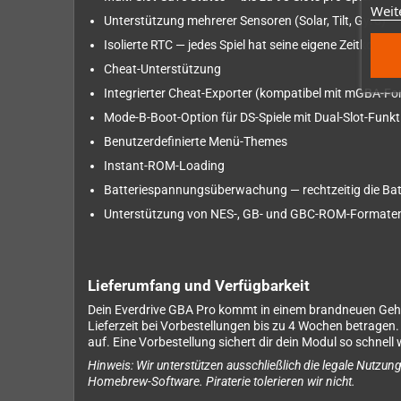
Weit
Unterstützung mehrerer Sensoren (Solar, Tilt, Gyro)
Isolierte RTC — jedes Spiel hat seine eigene Zeitkopie
Cheat-Unterstützung
Integrierter Cheat-Exporter (kompatibel mit mGBA-Fo
Mode-B-Boot-Option für DS-Spiele mit Dual-Slot-Funkti
Benutzerdefinierte Menü-Themes
Instant-ROM-Loading
Batteriespannungsüberwachung — rechtzeitig die Batter
Unterstützung von NES-, GB- und GBC-ROM-Formate
Lieferumfang und Verfügbarkeit
Dein Everdrive GBA Pro kommt in einem brandneuen Gehäu
Lieferzeit bei Vorbestellungen bis zu 4 Wochen betragen
auf. Eine Vorbestellung sichert dir dein Modul so schnel
Hinweis: Wir unterstützen ausschließlich die legale Nutzun
Homebrew-Software. Piraterie tolerieren wir nicht.