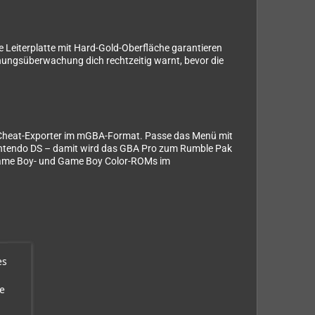
 Leiterplatte mit Hard-Gold-Oberfläche garantieren
nnungsüberwachung dich rechtzeitig warnt, bevor die
rten Cheat-Exporter im mGBA-Format. Passe das Menü mit
Nintendo DS – damit wird das GBA Pro zum Rumble Pak
Game Boy- und Game Boy Color-ROMs im
es
e