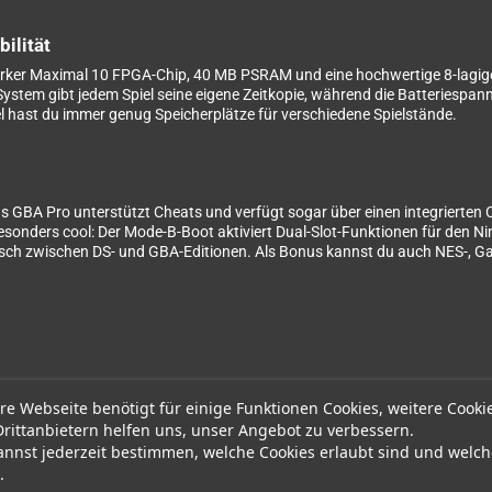
ilität
starker Maximal 10 FPGA-Chip, 40 MB PSRAM und eine hochwertige 8-lagige
System gibt jedem Spiel seine eigene Zeitkopie, während die Batteriespa
piel hast du immer genug Speicherplätze für verschiedene Spielstände.
n: Das GBA Pro unterstützt Cheats und verfügt sogar über einen integrie
sonders cool: Der Mode-B-Boot aktiviert Dual-Slot-Funktionen für den 
sch zwischen DS- und GBA-Editionen. Als Bonus kannst du auch NES-, 
re Webseite benötigt für einige Funktionen Cookies, weitere Cooki
Drittanbietern helfen uns, unser Angebot zu verbessern.
fläche
annst jederzeit bestimmen, welche Cookies erlaubt sind und welch
.