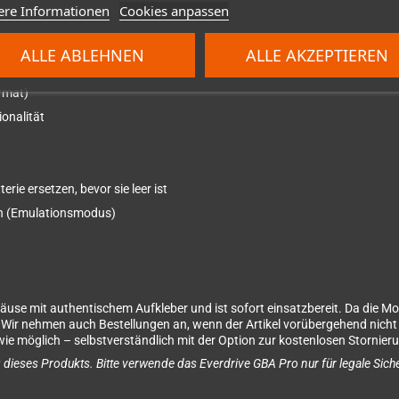
ere Informationen
Cookies anpassen
ALLE ABLEHNEN
ALLE AKZEPTIEREN
rmat)
onalität
ie ersetzen, bevor sie leer ist
n (Emulationsmodus)
se mit authentischem Aufkleber und ist sofort einsatzbereit. Da die Mo
. Wir nehmen auch Bestellungen an, wenn der Artikel vorübergehend nicht 
l wie möglich – selbstverständlich mit der Option zur kostenlosen Stornie
g dieses Produkts. Bitte verwende das Everdrive GBA Pro nur für legale Siche