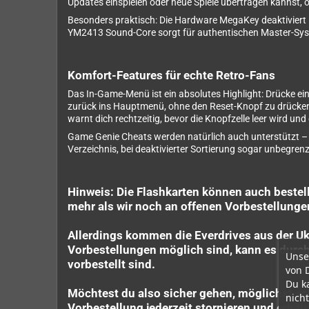
Updates einspielen oder neue Spiele übertragen kannst, 
Besonders praktisch: Die Hardware MegaKey deaktiviert R
YM2413 Sound-Core sorgt für authentischen Master-Syste
Komfort-Features für echte Retro-Fans
Das In-Game-Menü ist ein absolutes Highlight: Drücke ei
zurück ins Hauptmenü, ohne den Reset-Knopf zu drücken. 
warnt dich rechtzeitig, bevor die Knopfzelle leer wird un
Game Genie Cheats werden natürlich auch unterstützt – p
Verzeichnis, bei deaktivierter Sortierung sogar unbegrenzt
Hinweis: Die Flashkarten können auch bestell
mehr als wir noch an offenen Vorbestellunge
Allerdings kommen die Everdrives aus der U
Vorbestellungen möglich sind, kann es durchau
Unse
vorbestellt sind.
von 
Du k
Möchtest du also sicher gehen, möglichst sch
nicht
Vorbestellung jederzeit stornieren und erhält