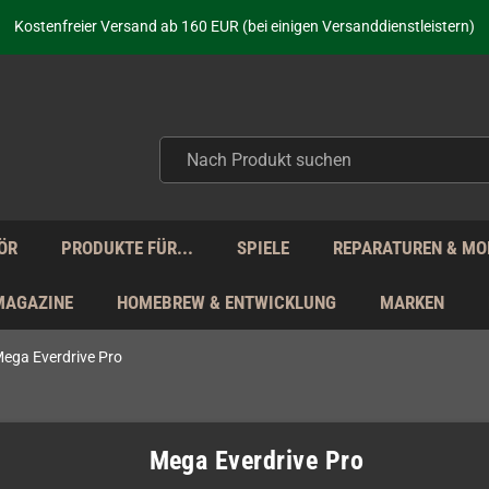
aufen nicht nur - wir KENNEN unsere Produkte. Du brauchst Hilfe? Dann f
Kostenfreier Versand ab 160 EUR (bei einigen Versanddienstleistern)
Seit über 20 Jahren Deine Anlaufstelle für neue Retro-Hardware!
Täglicher Versand Mo - Fr aus Deutschland - zollfrei innerhalb der EU!
aufen nicht nur - wir KENNEN unsere Produkte. Du brauchst Hilfe? Dann f
Kostenfreier Versand ab 160 EUR (bei einigen Versanddienstleistern)
Seit über 20 Jahren Deine Anlaufstelle für neue Retro-Hardware!
Täglicher Versand Mo - Fr aus Deutschland - zollfrei innerhalb der EU!
aufen nicht nur - wir KENNEN unsere Produkte. Du brauchst Hilfe? Dann f
ÖR
PRODUKTE FÜR...
SPIELE
REPARATUREN & MO
MAGAZINE
HOMEBREW & ENTWICKLUNG
MARKEN
ega Everdrive Pro
Mega Everdrive Pro