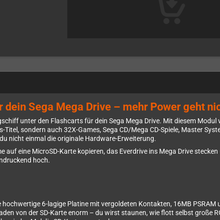
ür dein Sega Mega Drive – mehr Power geht nic
gschiff unter den Flashcarts für dein Sega Mega Drive. Mit diesem Modul 
is-Titel, sondern auch 32X-Games, Sega CD/Mega CD-Spiele, Master Syst
du nicht einmal die originale Hardware-Erweiterung.
f eine MicroSD-Karte kopieren, das Everdrive ins Mega Drive stecken un
indruckend hoch.
ine hochwertige 6-lagige Platine mit vergoldeten Kontakten, 16MB PSRA
aden von der SD-Karte enorm – du wirst staunen, wie flott selbst große