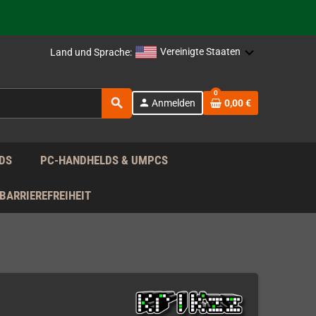
rag nach!
Vereinigte Staaten
Land und Sprache:
rag nach!
0
search
person
Anmelden
0,00 €
rag nach!
DS
PC-HANDHELDS & UMPCS
BARRIEREFREIHEIT