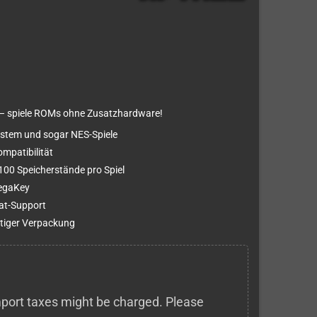
e – spiele ROMs ohne Zusatzhardware!
ystem und sogar NES-Spiele
mpatibilität
100 Speicherstände pro Spiel
MegaKey
eat-Support
rtiger Verpackung
 import taxes might be charged. Please