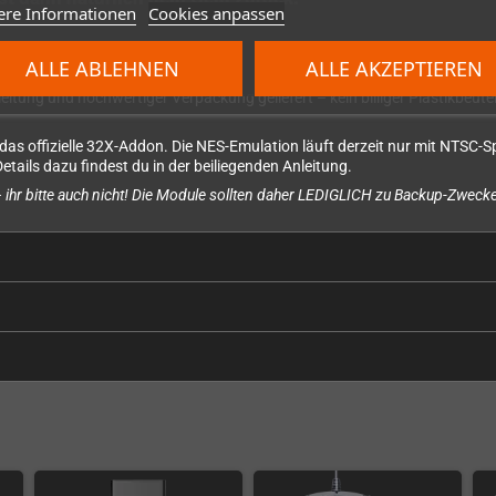
ere Informationen
Cookies anpassen
ALLE ABLEHNEN
ALLE AKZEPTIEREN
itung und hochwertiger Verpackung geliefert – kein billiger Plastikbeutel
das offizielle 32X-Addon. Die NES-Emulation läuft derzeit nur mit NTSC-Sp
etails dazu findest du in der beiliegenden Anleitung.
ihr bitte auch nicht! Die Module sollten daher LEDIGLICH zu Backup-Zwe