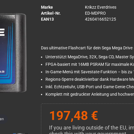
Marke
Krikzz Everdrives
Artikel-Nr.
ED-MDPRO
EAN13
4260416652125
Das ultimative Flashcart für dein Sega Mega Driv
Unterstützt MegaDrive, 32X, Sega CD, Master S
FPGA-basiert mit 16MB PSRAM für maximale Ko
In-Game-Menü mit Savestate-Funktion – bis zu 
Regions-Sperre deaktivierbar dank Hardware 
Inkl. Echtzeituhr, USB-Port und Game Genie Ch
Komplett mit gedruckter Anleitung und hochwe
197,48 €
men
If you are living outside of the EU,
check this with your government