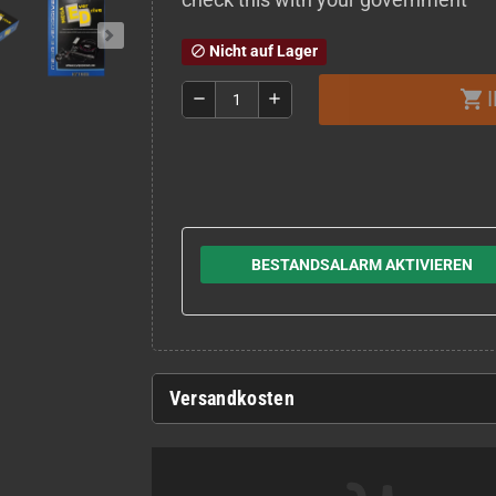
Nicht auf Lager
block
shopping_cart
remove
add
BESTANDSALARM AKTIVIEREN
Versandkosten