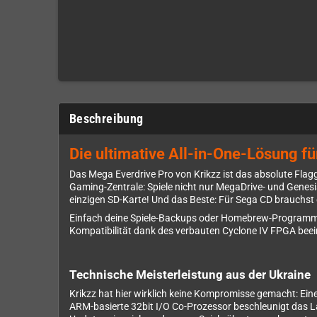
Beschreibung
Die ultimative All-in-One-Lösung f
Das Mega Everdrive Pro von Krikzz ist das absolute Flag
Gaming-Zentrale: Spiele nicht nur MegaDrive- und Genes
einzigen SD-Karte! Und das Beste: Für Sega CD brauchst 
Einfach deine Spiele-Backups oder Homebrew-Programme au
Kompatibilität dank des verbauten Cyclone IV FPGA bee
Technische Meisterleistung aus der Ukraine
Krikzz hat hier wirklich keine Kompromisse gemacht: E
ARM-basierte 32bit I/O Co-Prozessor beschleunigt das L