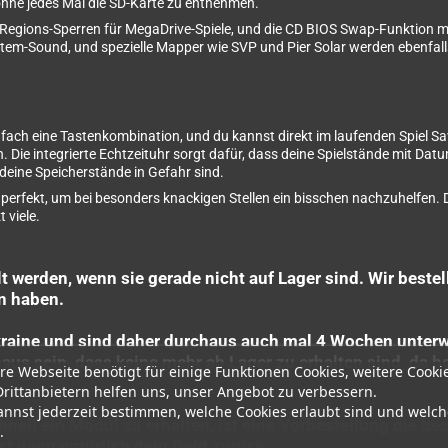
ohne jedes Mal die SD-Karte zu entnehmen.
egions-Sperren für MegaDrive-Spiele, und die CD BIOS Swap-Funktion mac
m-Sound, und spezielle Mapper wie SVP und Pier Solar werden ebenfalls
nfach eine Tastenkombination, und du kannst direkt im laufenden Spiel Sa
Die integrierte Echtzeituhr sorgt dafür, dass deine Spielstände mit Dat
d deine Speicherstände in Gefahr sind.
erfekt, um bei besonders knackigen Stellen ein bisschen nachzuhelfen. D
 viele.
t werden, wenn sie gerade nicht auf Lager sind. Wir best
n haben.
kraine und sind daher durchaus auch mal 4 Wochen unterw
s sein, dass keine mehr ab Lager zu erhalten sind, da ber
re Webseite benötigt für einige Funktionen Cookies, weitere Cooki
Drittanbietern helfen uns, unser Angebot zu verbessern.
annst jederzeit bestimmen, welche Cookies erlaubt sind und welch
nell ein Modul zu erhalten, ist eine Vorbestellung die be
.
st dann natürlich dein Geld zurück.