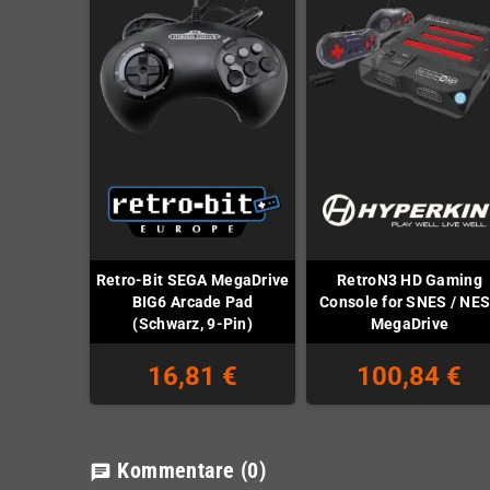
Retro-Bit SEGA MegaDrive
RetroN3 HD Gaming
BIG6 Arcade Pad
Console for SNES / NES
(Schwarz, 9-Pin)
MegaDrive
16,81 €
100,84 €
Kommentare
(0)
chat