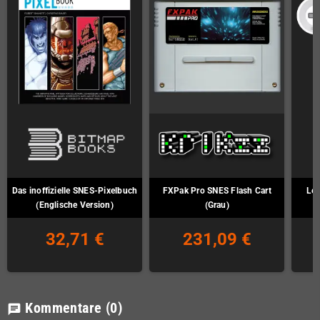
Das inoffizielle SNES-Pixelbuch
FXPak Pro SNES Flash Cart
Leg
(Englische Version)
(Grau)
32,71 €
231,09 €
Kommentare
(0)
chat