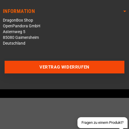
INFORMATION
DragonBox Shop
OpenPandora GmbH
Asternweg 5
85080 Gaimersheim
Deutschland
VERTRAG WIDERRUFEN
Über WhatsApp schreiben
Über Telegram schreiben
Discord Server beitreten
Facebook Messenger
Schick uns eine eMail
Fragen zu einem Produkt?