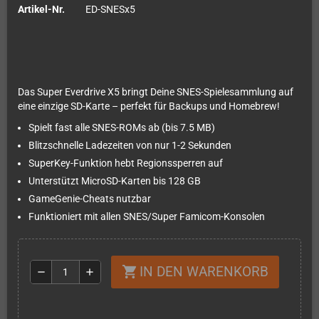
Artikel-Nr.
ED-SNESx5
Das Super Everdrive X5 bringt Deine SNES-Spielesammlung auf
eine einzige SD-Karte – perfekt für Backups und Homebrew!
Spielt fast alle SNES-ROMs ab (bis 7.5 MB)
Blitzschnelle Ladezeiten von nur 1-2 Sekunden
SuperKey-Funktion hebt Regionssperren auf
Unterstützt MicroSD-Karten bis 128 GB
GameGenie-Cheats nutzbar
Funktioniert mit allen SNES/Super Famicom-Konsolen
IN DEN WARENKORB
shopping_cart
remove
add