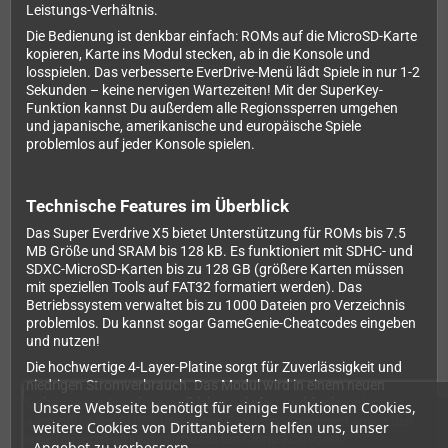
Leistungs-Verhältnis.
Die Bedienung ist denkbar einfach: ROMs auf die MicroSD-Karte
kopieren, Karte ins Modul stecken, ab in die Konsole und
losspielen. Das verbesserte EverDrive-Menü lädt Spiele in nur 1-2
Sekunden – keine nervigen Wartezeiten! Mit der SuperKey-
Funktion kannst Du außerdem alle Regionssperren umgehen
und japanische, amerikanische und europäische Spiele
problemlos auf jeder Konsole spielen.
Technische Features im Überblick
Das Super Everdrive X5 bietet Unterstützung für ROMs bis 7.5
MB Größe und SRAM bis 128 kB. Es funktioniert mit SDHC- und
SDXC-MicroSD-Karten bis zu 128 GB (größere Karten müssen
mit speziellen Tools auf FAT32 formatiert werden). Das
Betriebssystem verwaltet bis zu 1000 Dateien pro Verzeichnis
problemlos. Du kannst sogar GameGenie-Cheatcodes eingeben
und nutzen!
Die hochwertige 4-Layer-Platine sorgt für Zuverlässigkeit und
niedrigen Stromverbrauch. Das Modul wird in einem neuen
Gehäuse mit Everdrive-Aufkleber geliefert und funktioniert mit
Unsere Webseite benötigt für einige Funktionen Cookies,
allen offiziellen SNES- und Super Famicom-Systemen sowie den
weitere Cookies von Drittanbietern helfen uns, unser
meisten nicht-emulationsbasierten Clone-Konsolen.
Angebot zu verbessern.