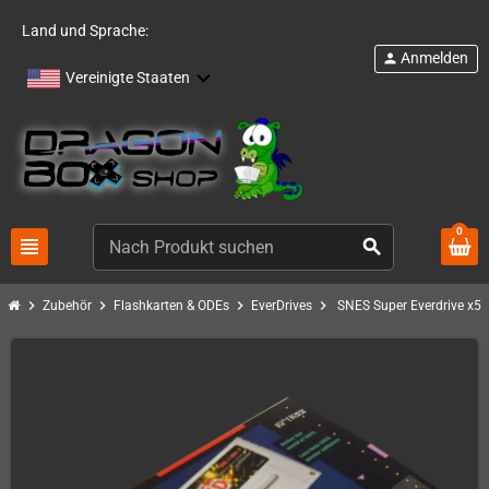
Land und Sprache:
Anmelden
person
Vereinigte Staaten
0
view_headline
search
chevron_right
chevron_right
chevron_right
chevron_right
Zubehör
Flashkarten & ODEs
EverDrives
SNES Super Everdrive x5