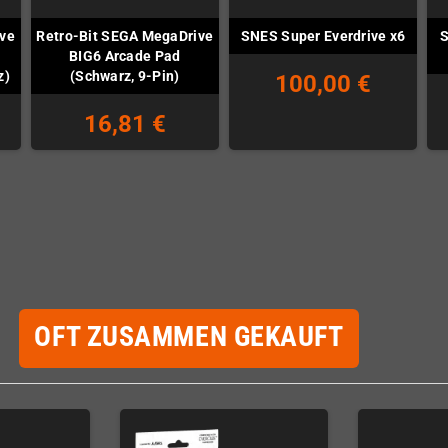
ive
Retro-Bit SEGA MegaDrive
S
SNES Super Everdrive x6
BIG6 Arcade Pad
z)
(Schwarz, 9-Pin)
100,00 €
16,81 €
OFT ZUSAMMEN GEKAUFT