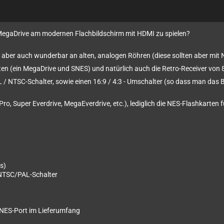
 MegaDrive am modernen Flachbildschirm mit HDMI zu spielen?
 aber auch wunderbar an alten, analogen Röhren (diese sollten aber mi
erten (ein MegaDrive und SNES) und natürlich auch die Retro-Receiver von
L / NTSC-Schalter, sowie einen 16:9 / 4:3 - Umschalter (so dass man das B
o, Super Everdrive, MegaEverdrive, etc.), lediglich die NES-Flashkarten 
s)
 NTSC/PAL-Schalter
 NES-Port im Lieferumfang