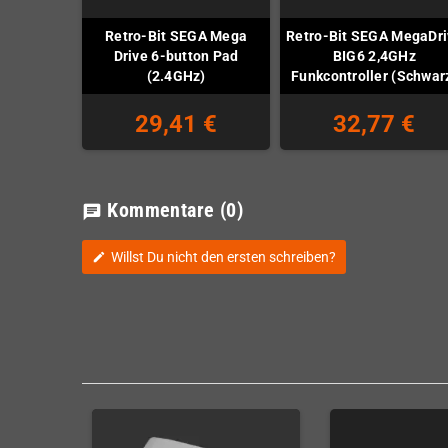
Retro-Bit SEGA Mega
Retro-Bit SEGA MegaDr
Drive 6-button Pad
BIG6 2,4GHz
(2.4GHz)
Funkcontroller (Schwar
29,41 €
32,77 €
Kommentare
(0)
chat
Willst Du nicht den ersten schreiben?
edit