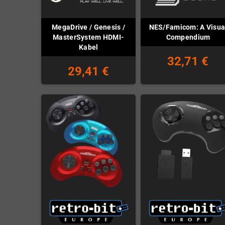
MegaDrive / Genesis /
NES/Famicom: A Visua
MasterSystem HDMI-
Compendium
Kabel
32,71 €
29,41 €