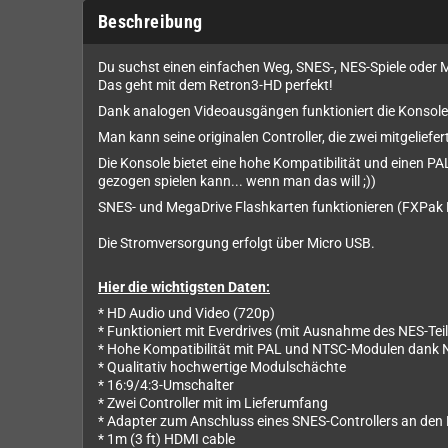
Beschreibung
Du suchst einen einfachen Weg, SNES-, NES-Spiele oder
Das geht mit dem Retron3-HD perfekt!
Dank analogen Videoausgängen funktioniert die Konsole
Man kann seine originalen Controller, die zwei mitgelief
Die Konsole bietet eine hohe Kompatibilität und einen PA
gezogen spielen kann... wenn man das will ;))
SNES- und MegaDrive Flashkarten funktionieren (FXPak Pr
Die Stromversorgung erfolgt über Micro USB.
Hier die wichtigsten Daten:
* HD Audio und Video (720p)
* Funktioniert mit Everdrives (mit Ausnahme des NES-Teil
* Hohe Kompatibilität mit PAL und NTSC-Modulen dank
* Qualitativ hochwertige Modulschächte
* 16:9/4:3-Umschalter
* Zwei Controller mit im Lieferumfang
* Adapter zum Anschluss eines SNES-Controllers an den
* 1m (3 ft) HDMI cable