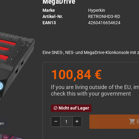
MegaDrive
Marke
Hyperkin
Artikel-Nr.
RETRONHD3-RD
EAN13
4260416654624
Eine SNES-, NES- und MegaDrive-Klonkonsole mit 
100,84 €
If you are living outside of the EU,
check this with your government
Nicht auf Lager
block
shopping_cart
remove
add
men