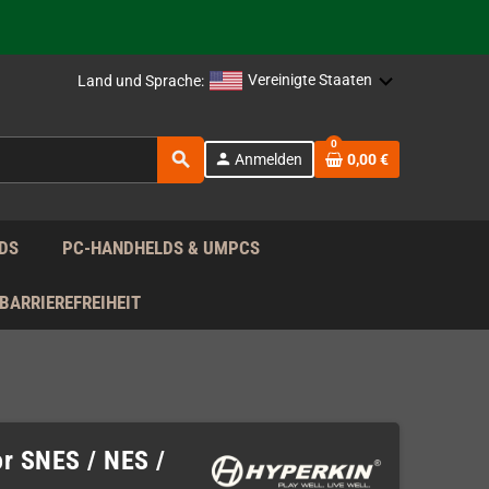
rag nach!
Vereinigte Staaten
Land und Sprache:
rag nach!
0
search
person
Anmelden
0,00 €
rag nach!
DS
PC-HANDHELDS & UMPCS
BARRIEREFREIHEIT
r SNES / NES /