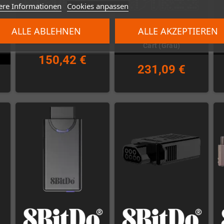
ere Informationen
Cookies anpassen
ALLE ABLEHNEN
ALLE AKZEPTIEREN
-
FXPak Pro SNES Flash
Le
Everdrive-N8 Pro
Cart (Grau)
150,42 €
231,09 €