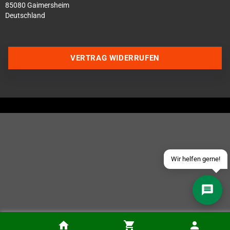
85080 Gaimersheim
Deutschland
VERTRAG WIDERRUFEN
Über WhatsApp schreiben
Über Telegram schreiben
Discord Server beitreten
Facebook Messenger
Schick uns eine eMail
Wir helfen gerne!