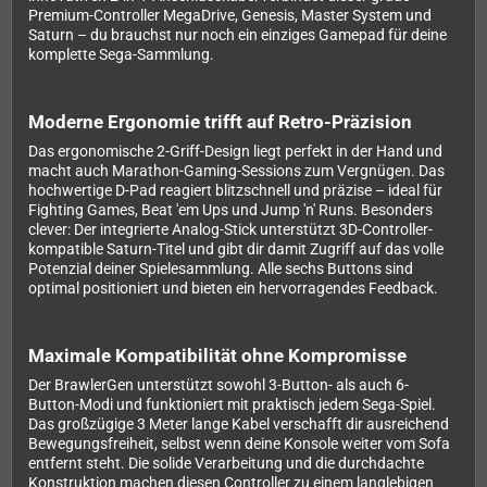
Premium-Controller MegaDrive, Genesis, Master System und
Saturn – du brauchst nur noch ein einziges Gamepad für deine
komplette Sega-Sammlung.
Moderne Ergonomie trifft auf Retro-Präzision
Das ergonomische 2-Griff-Design liegt perfekt in der Hand und
macht auch Marathon-Gaming-Sessions zum Vergnügen. Das
hochwertige D-Pad reagiert blitzschnell und präzise – ideal für
Fighting Games, Beat 'em Ups und Jump 'n' Runs. Besonders
clever: Der integrierte Analog-Stick unterstützt 3D-Controller-
kompatible Saturn-Titel und gibt dir damit Zugriff auf das volle
Potenzial deiner Spielesammlung. Alle sechs Buttons sind
optimal positioniert und bieten ein hervorragendes Feedback.
Maximale Kompatibilität ohne Kompromisse
Der BrawlerGen unterstützt sowohl 3-Button- als auch 6-
Button-Modi und funktioniert mit praktisch jedem Sega-Spiel.
Das großzügige 3 Meter lange Kabel verschafft dir ausreichend
Bewegungsfreiheit, selbst wenn deine Konsole weiter vom Sofa
entfernt steht. Die solide Verarbeitung und die durchdachte
Konstruktion machen diesen Controller zu einem langlebigen