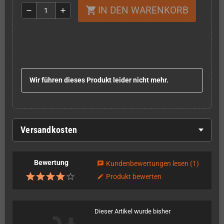
IN DEN WARENKORB
shopping_cart
remove
add
Wir führen dieses Produkt leider nicht mehr.
Versandkosten
Bewertung
Kundenbewertungen lesen
(1)
chat
Produkt bewerten
edit
Dieser Artikel wurde bisher