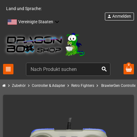
Land und Sprache:
Anmelden
person
Vereinigte Staaten
0
view_headline
search
chevron_right
chevron_right
chevron_right
chevron_right
Zubehör
Controller & Adapter
Retro Fighters
BrawlerGen Controller