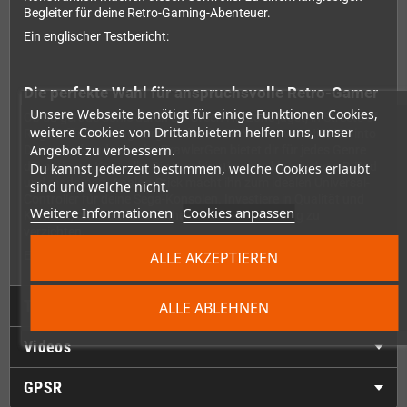
Begleiter für deine Retro-Gaming-Abenteuer.
Ein englischer Testbericht:
Die perfekte Wahl für anspruchsvolle Retro-Gamer
Unsere Webseite benötigt für einige Funktionen Cookies,
Ob du gerade Sonic durch die Green Hill Zone jagst, in Streets of
weitere Cookies von Drittanbietern helfen uns, unser
Rage 2 für Ordnung sorgst oder die 3D-Welten von NiGHTS into
Angebot zu verbessern.
Dreams erkundest – der BrawlerGen bietet dir für jedes Genre
die optimale Kontrolle. Die Kombination aus klassischem D-Pad
Du kannst jederzeit bestimmen, welche Cookies erlaubt
und modernem Analog-Stick macht ihn zum idealen Universal-
sind und welche nicht.
Controller für deine Sega-Konsolen. Investiere in Qualität und
Weitere Informationen
Cookies anpassen
Komfort, ohne auf das authentische Retro-Feeling zu
verzichten.
ALLE AKZEPTIEREN
Ein weiterer englischer Testbericht:
Technische Daten
ALLE ABLEHNEN
Videos
GPSR