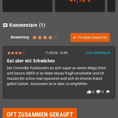
Kommentare
(1)
chat
Bewertung
Produkt bewerten
edit
Von Andreas K.
11.05.26, 16:55
Gut aber mit Schwächen
Der Controller funktioniert an sich super an einem Mega Drive
und Saturn ABER er ist leider etwas fragil verarbeitet und ich
musste ihn schon mal reparieren weil sich im Inneren Kabel
gelöst hatten. Ansonsten ist er aber zu empfehlen.
thumb_up
thumb_down
flag
0
0
OFT ZUSAMMEN GEKAUFT