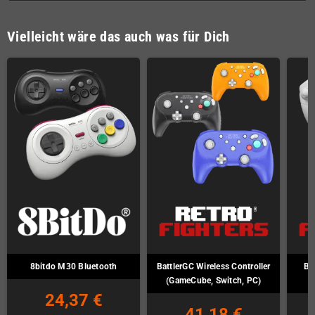
Vielleicht wäre das auch was für Dich
8bitdo M30 Bluetooth
BattlerGC Wireless Controller
Br
(GameCube, Switch, PC)
24,37 €
41,18 €