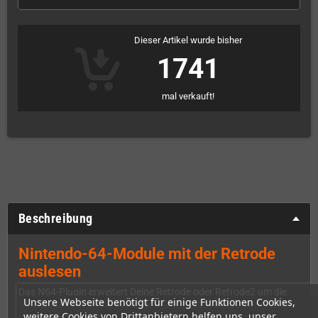
Dieser Artikel wurde bisher
1741
mal verkauft!
Beschreibung
Nintendo-64-Module mit der Retrode
auslesen
Das N64-Plugin erweitert Deine Retrode oder Retrode2 um die
Unsere Webseite benötigt für einige Funktionen Cookies,
Möglichkeit, originale Nintendo-64-Spielmodule am Computer
weitere Cookies von Drittanbietern helfen uns, unser
auszulesen. So kannst Du ROM-Daten und vorhandene