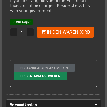
If you are living outside of the EU, import
taxes might be charged. Please check this
with your government
Auf Lager
check
IN DEN WARENKORB
shopping_cart
remove
add
BESTANDSALARM AKTIVIEREN
PREISALARM AKTIVIEREN
Versandkosten