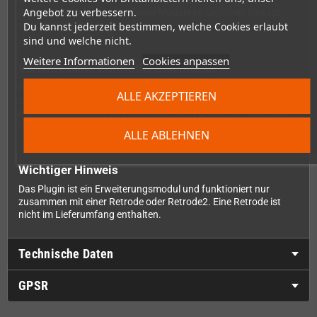
Angebot zu verbessern.
Spielstände sichern, ohne Deine Module im täglichen Einsatz
unnötig zu belasten.
Du kannst jederzeit bestimmen, welche Cookies erlaubt
sind und welche nicht.
Weitere Informationen
Cookies anpassen
Variante ohne Controlleranschlüsse
Diese Ausführung besitzt keine Controllerports. Wenn Du
ALLE AKZEPTIEREN
zusätzlich originale N64-Controller über die Retrode verwenden
möchtest, benötigst Du stattdessen die Variante mit zwei N64-
Controlleranschlüssen.
ALLE ABLEHNEN
Wichtiger Hinweis
Das Plugin ist ein Erweiterungsmodul und funktioniert nur
zusammen mit einer Retrode oder Retrode2. Eine Retrode ist
nicht im Lieferumfang enthalten.
Technische Daten
GPSR