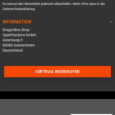
Du kannst den Newsletter jederzeit abbestellen. Mehr Infos dazu in der
Datenschutzerklärung
INFORMATION
DragonBox Shop
OpenPandora GmbH
Asternweg 5
85080 Gaimersheim
Deutschland
Über WhatsApp schreiben
VERTRAG WIDERRUFEN
Über Telegram schreiben
Discord Server beitreten
Facebook Messenger
Schick uns eine eMail