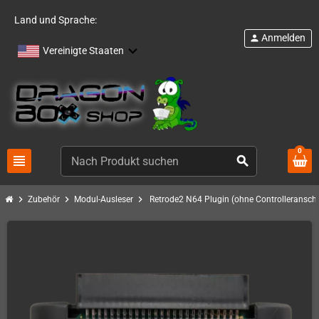
Land und Sprache:
Anmelden
person
Vereinigte Staaten
0
view_headline
search
chevron_right
chevron_right
chevron_right
Zubehör
Modul-Ausleser
Retrode2 N64 Plugin (ohne Controlleransch