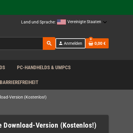
rag nach!
Vereinigte Staaten
Land und Sprache:
rag nach!
0
search
person
Anmelden
0,00 €
rag nach!
DS
PC-HANDHELDS & UMPCS
BARRIEREFREIHEIT
load-Version (Kostenlos!)
e Download-Version (Kostenlos!)