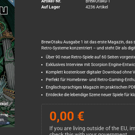
Artikel-Nr.
BrewOtaku-1
Auf Lager
4236 Artikel
BrewOtaku Ausgabe 1 ist das erste Magazin, das si
Retro-Systeme konzentriert – und steht Dir als dig
Über 90 neue Retro-Spiele auf 60 Seiten vorgeste
Exklusives Interview mit Scorpion Engine-Entwic
Komplett kostenloser digitaler Download ohne 
Perfekt für Homebrew- und Retro-Gaming-Enth
Englischsprachiges Magazin im praktischen PD
Entdecke die lebendige Szene neuer Spiele für k
0,00 €
men
If you are living outside of the EU,
check this with your government