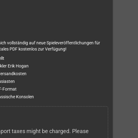
ch vollständig auf neue Spieleveröffentlichungen für
itales PDF kostenlos zur Verfügung!
llt
kler Erik Hogan
Versandkosten
usiasten
F-Format
lassische Konsolen
 import taxes might be charged. Please