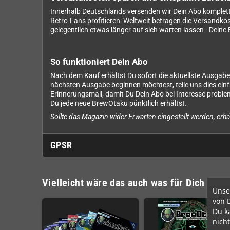
Innerhalb Deutschlands versenden wir Dein Abo komplett 
Retro-Fans profitieren: Weltweit betragen die Versandkos
gelegentlich etwas länger auf sich warten lassen - Deine 
So funktioniert Dein Abo
Nach dem Kauf erhältst Du sofort die aktuellste Ausgabe 
nächsten Ausgabe beginnen möchtest, teile uns dies ein
Erinnerungsmail, damit Du Dein Abo bei Interesse probl
Du jede neue BrewOtaku pünktlich erhältst.
Sollte das Magazin wider Erwarten eingestellt werden, erhä
GPSR
Vielleicht wäre das auch was für Dich
Unse
von 
Du k
nicht