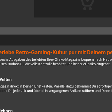
rlebe Retro-Gaming-Kultur pur mit Deinem p
sechs Ausgaben des beliebten BrewOtaku-Magazins bequem nach Hause gel
ch, sodass Du die volle Kontrolle behältst und keinerlei Risiko eingehst.
Welten
azin direkt in Deinen Briefkasten. Parallel dazu bekommst Du sofortigen 
nst Du jederzeit und überall in vergangenen Artikeln stöbern und Deine Li
lehnen