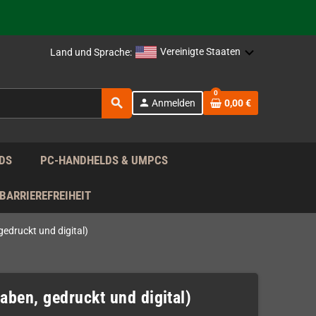
rag nach!
Vereinigte Staaten
Land und Sprache:
rag nach!
0
search
person
Anmelden
0,00 €
rag nach!
DS
PC-HANDHELDS & UMPCS
BARRIEREFREIHEIT
edruckt und digital)
aben, gedruckt und digital)