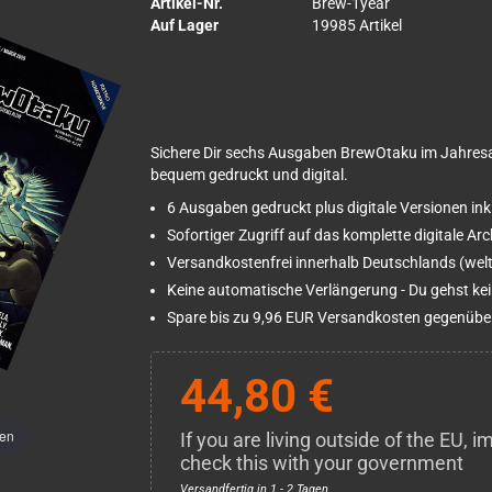
Artikel-Nr.
Brew-1year
Auf Lager
19985 Artikel
Sichere Dir sechs Ausgaben BrewOtaku im Jahres
bequem gedruckt und digital.
6 Ausgaben gedruckt plus digitale Versionen ink
Sofortiger Zugriff auf das komplette digitale Ar
Versandkostenfrei innerhalb Deutschlands (welt
Keine automatische Verlängerung - Du gehst kein
Spare bis zu 9,96 EUR Versandkosten gegenüber
44,80 €
men
If you are living outside of the EU,
check this with your government
Versandfertig in 1 - 2 Tagen