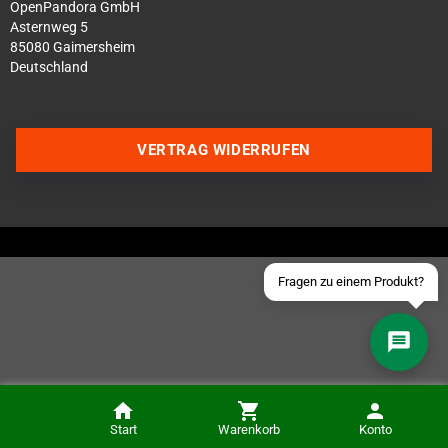
OpenPandora GmbH
Asternweg 5
85080 Gaimersheim
Deutschland
Über WhatsApp schreiben
Über Telegram schreiben
VERTRAG WIDERRUFEN
Discord Server beitreten
Facebook Messenger
Schick uns eine eMail
Fragen zu einem Produkt?
Start
Warenkorb
Konto