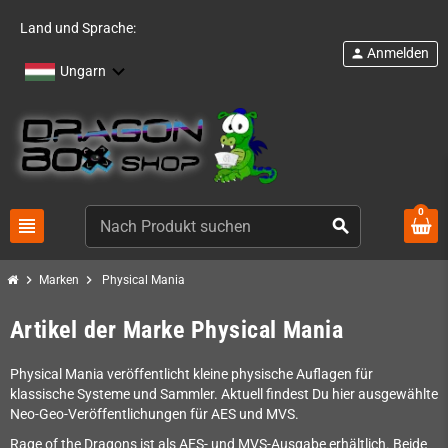
Land und Sprache:
Anmelden
person
Ungarn
0
view_headline
search
chevron_right
chevron_right
Marken
Physical Mania
Artikel der Marke Physical Mania
Physical Mania veröffentlicht kleine physische Auflagen für
klassische Systeme und Sammler. Aktuell findest Du hier ausgewählte
Neo-Geo-Veröffentlichungen für AES und MVS.
Rage of the Dragons ist als AES- und MVS-Ausgabe erhältlich. Beide