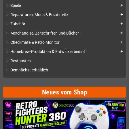
Spiele
add
Reparaturen, Mods & Ersatzteile
add
Zubehör
add
Merchandise, Zeitschriften und Bücher
add
Checkmate & Retro Monitor
add
Homebrew-Produktion & Entwicklerbedarf
add
Restposten
Demnächst erhältlich
Neues vom Shop