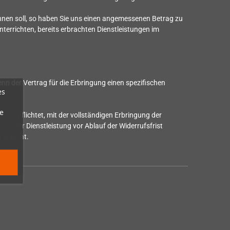
ginnen soll, so haben Sie uns einen angemessenen Betrag zu
nterrichten, bereits erbrachten Dienstleistungen im
n der Vertrag für die Erbringung einen spezifischen
es
e
s verpflichtet, mit der vollständigen Erbringung der
ng der Dienstleistung vor Ablauf der Widerrufsfrist
 erlischt.