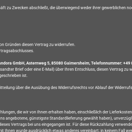
chäft zu Zwecken abschließt, die überwiegend weder ihrer gewerblichen noc
on Gründen diesen Vertrag zu widerrufen.
ertragsabschlusses.
ndora GmbH, Asternweg 5, 85080 Gaimersheim, Telefonnummer: +49
ersandter Brief oder eine E-Mail) über Ihren Entschluss, diesen Vertrag zu
eschrieben ist.
Mitteilung über die Ausübung des Widerrufsrechts vor Ablauf der Widerruf
hlungen, die wir von Ihnen erhalten haben, einschließlich der Lieferkost
on uns angebotene, günstigste Standardlieferung gewählt haben), unverzü
dieses Vertrags bei uns eingegangen ist. Für diese Rückzahlung verwenden
 mit Ihnen wurde ausdrücklich etwas anderes vereinbart; in keinem Fall 