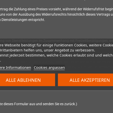
Vertrag die Zahlung eines Preises vorsieht, während der Widerrufsfrist be
 uns von der Ausübung des Widerrufsrechts hinsichtlich dieses Vertrags u
Dienstleistungen entspricht.
gung von Dienstleistungen im Zusammenhang mit Freizeitbetätigungen, wen
re Webseite benötigt für einige Funktionen Cookies, weitere Cooki
Drittanbietern helfen uns, unser Angebot zu verbessern.
annst jederzeit bestimmen, welche Cookies erlaubt sind und welch
ingung von Dienstleistungen, der den Verbraucher zur Zahlung eines Preise
.
gung ausdrücklich zugestimmt hat, dass der Unternehmer mit der Erbringu
ere Informationen
Cookies anpassen
Widerrufsrecht mit vollständiger Vertragserfüllung durch den Unternehmer
ALLE ABLEHNEN
ALLE AKZEPTIEREN
tte dieses Formular aus und senden Sie es zurück.)