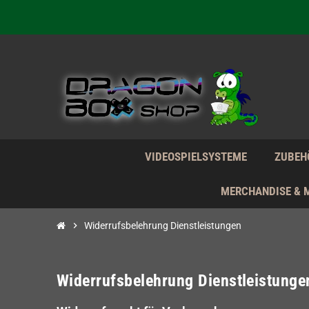
Wir verk
Wir verk
Wir verk
VIDEOSPIELSYSTEME
ZUBEH
MERCHANDISE & 
chevron_right
Widerrufsbelehrung Dienstleistungen
Widerrufsbelehrung Dienstleistunge