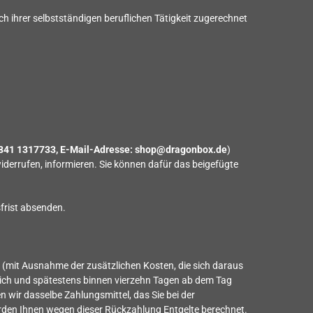
h ihrer selbstständigen beruflichen Tätigkeit zugerechnet
 841 1317733
, E-Mail-Adresse: shop@dragonbox.de
)
 widerrufen, informieren. Sie können dafür das beigefügte
sfrist absenden.
en (mit Ausnahme der zusätzlichen Kosten, die sich daraus
glich und spätestens binnen vierzehn Tagen ab dem Tag
 wir dasselbe Zahlungsmittel, das Sie bei der
werden Ihnen wegen dieser Rückzahlung Entgelte berechnet.