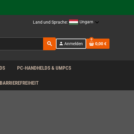
rag nach!
Ungarn
Land und Sprache:
rag nach!
0
search
person
Anmelden
0,00 €
rag nach!
DS
PC-HANDHELDS & UMPCS
BARRIEREFREIHEIT