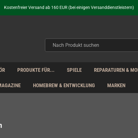
aufen nicht nur - wir KENNEN unsere Produkte. Du brauchst Hilfe? Dann f
Kostenfreier Versand ab 160 EUR (bei einigen Versanddienstleistern)
Seit über 20 Jahren Deine Anlaufstelle für neue Retro-Hardware!
Täglicher Versand Mo - Fr aus Deutschland - zollfrei innerhalb der EU!
aufen nicht nur - wir KENNEN unsere Produkte. Du brauchst Hilfe? Dann f
Kostenfreier Versand ab 160 EUR (bei einigen Versanddienstleistern)
Seit über 20 Jahren Deine Anlaufstelle für neue Retro-Hardware!
Täglicher Versand Mo - Fr aus Deutschland - zollfrei innerhalb der EU!
aufen nicht nur - wir KENNEN unsere Produkte. Du brauchst Hilfe? Dann f
ÖR
PRODUKTE FÜR...
SPIELE
REPARATUREN & MO
MAGAZINE
HOMEBREW & ENTWICKLUNG
MARKEN
n