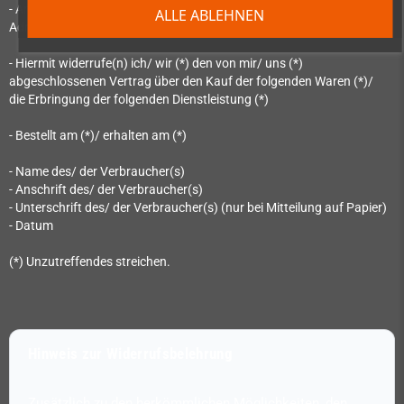
- An OpenPandora GmbH, Asternweg 5, 85080 Gaimersheim, E-Mail-
ALLE ABLEHNEN
Adresse: shop@dragonbox.de:
- Hiermit widerrufe(n) ich/ wir (*) den von mir/ uns (*)
abgeschlossenen Vertrag über den Kauf der folgenden Waren (*)/
die Erbringung der folgenden Dienstleistung (*)
- Bestellt am (*)/ erhalten am (*)
- Name des/ der Verbraucher(s)
- Anschrift des/ der Verbraucher(s)
- Unterschrift des/ der Verbraucher(s) (nur bei Mitteilung auf Papier)
- Datum
(*) Unzutreffendes streichen.
Hinweis zur Widerrufsbelehrung
Zusätzlich zu den herkömmlichen Möglichkeiten, den