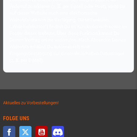
Widerruf zu erklären (z. B. per E-Mail oder Post), steht Dir
auf dieser Website auch eine elektronische
Widerrufsfunktion zur Verfügung. Diese Funktion
(„Widerrufsbutton") findest Du im Kundenbereich sowie im
Footer dieser Website. Über diese Funktion kannst Du
Deinen Vertrag online widerrufen. Nach Absenden Deines
Widerrufs erhältst Du automatisch eine
Eingangsbestätigung auf einem dauerhaften Datenträger
Aktuelles zu Vorbestellungen!
FOLGE UNS
Facebook
Twitter
YouTube
Discord