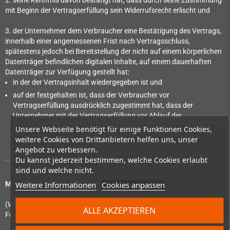
2. seine Kenntnis davon bestätigt hat, dass durch seine Zustimmung
mit Beginn der Vertragserfüllung sein Widerrufsrecht erlischt und
3. der Unternehmer dem Verbraucher eine Bestätigung des Vertrags,
innerhalb einer angemessenen Frist nach Vertragsschluss,
spätestens jedoch bei Bereitstellung der nicht auf einem körperlichen
Datenträger befindlichen digitalen Inhalte, auf einem dauerhaften
Datenträger zur Verfügung gestellt hat:
in der der Vertragsinhalt wiedergegeben ist und
auf der festgehalten ist, dass der Verbraucher vor
Vertragserfüllung ausdrücklich zugestimmt hat, dass der
Unternehmer mit der Vertragserfüllung vor Ablauf der
Widerrufsfrist beginnt, und seine Kenntnis davon bestätigt hat,
Unsere Webseite benötigt für einige Funktionen Cookies,
dass er durch seine Zustimmung mit Beginn der Vertragserfüllung
weitere Cookies von Drittanbietern helfen uns, unser
sein Widerrufsrecht verliert.
Angebot zu verbessern.
Du kannst jederzeit bestimmen, welche Cookies erlaubt
sind und welche nicht.
Weitere Informationen
Cookies anpassen
Muster-Widerrufsformular
(Wenn Sie den Vertrag widerrufen wollen, dann füllen Sie bitte dieses
ALLE AKZEPTIEREN
Formular aus und senden Sie es zurück.)