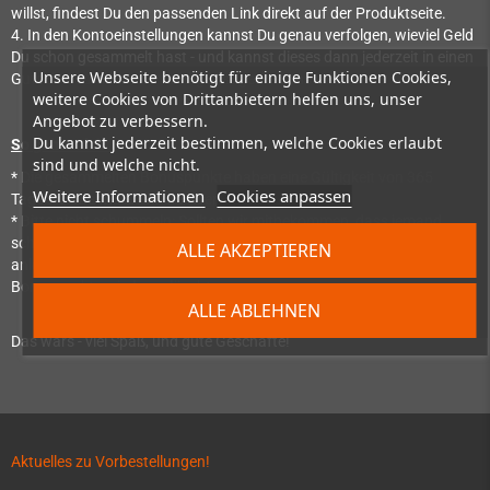
willst, findest Du den passenden Link direkt auf der Produktseite.
4. In den Kontoeinstellungen kannst Du genau verfolgen, wieviel Geld
Du schon gesammelt hast - und kannst dieses dann jederzeit in einen
Unsere Webseite benötigt für einige Funktionen Cookies,
Gutschein umwandeln und günstiger bei uns einkaufen!
weitere Cookies von Drittanbietern helfen uns, unser
Angebot zu verbessern.
Du kannst jederzeit bestimmen, welche Cookies erlaubt
So gehts nicht:
sind und welche nicht.
* Die gesammelten Bonuspunkte haben eine Gültigkeit von 365
Weitere Informationen
Cookies anpassen
Tagen. Danach verfällt der Wert.
* Bitte nicht schummeln: Sollten wir mitbekommen, dass jemand
schummelt (also z.B. mehrere Kundenaccounts und eMail-Adressen
ALLE AKZEPTIEREN
anlegt, um sich selber weiterzuempfehlen), dann werden diese
Bonuspunkte wieder gelöscht.
ALLE ABLEHNEN
Das wars - viel Spaß, und gute Geschäfte!
Aktuelles zu Vorbestellungen!