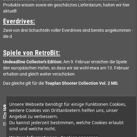
Produkte wissen sowie ein geschätztes Lieferdatum, halten wir hier
aktuell!
Everdrives:
Zwei von drei Schachteln voller Everdrives sind bereits angekommen -
die d
Spiele von RetroBit:
Undeadline Collector's Edition:
Am 9. Februar erreichen die Spiele
den europäischen Hafen, so dass wir sie wohl etwa am 13. Februar
erhalten und gleich weiter verschicken.
Das gleiche gilt für die
Toaplan Shooter Collection Vol. 2 MD.
Unsere Webseite benötigt für einige Funktionen Cookies,
Shadow of the Ninja Reborn (Switch / PS4
weitere Cookies von Drittanbietern helfen uns, unser
/PS5):
Angebot zu verbessern.
Du kannst jederzeit bestimmen, welche Cookies erlaubt
Ein genaues Datum ist noch nicht bekannt.
sind und welche nicht.