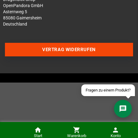
OpenPandora GmbH
Asternweg 5
85080 Gaimersheim
Deutschland
Über WhatsApp schreiben
Über Telegram schreiben
VERTRAG WIDERRUFEN
Discord Server beitreten
Facebook Messenger
Schick uns eine eMail
Fragen zu einem Produkt?
Start
Warenkorb
Konto