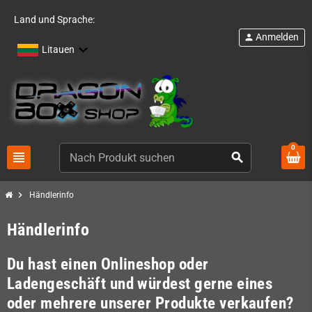
Land und Sprache:
Anmelden
person
Litauen
0
view_headline
search
chevron_right
Händlerinfo
Händlerinfo
Du hast einen Onlineshop oder
Ladengeschäft und würdest gerne eines
oder mehrere unserer Produkte verkaufen?