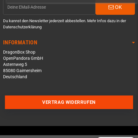
OK
Du kannst den Newsletter jederzeit abbestellen. Mehr Infos dazu in der
Datenschutzerklärung
INFORMATION
DragonBox Shop
OpenPandora GmbH
Asternweg 5
85080 Gaimersheim
Deutschland
Über WhatsApp schreiben
Über Telegram schreiben
VERTRAG WIDERRUFEN
Discord Server beitreten
Facebook Messenger
Schick uns eine eMail