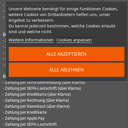
-
Vorkasse per Überweisung
Unsere Webseite benötigt für einige Funktionen Cookies,
-
Zahlung per Amazon Pay
weitere Cookies von Drittanbietern helfen uns, unser
-
Bitcoin
Angebot zu verbessern.
Du kannst jederzeit bestimmen, welche Cookies erlaubt
sind und welche nicht.
Über PayPal:
Weitere Informationen
Cookies anpassen
- Zahlung per PayPal
- Zahlung per PayPal Express
- Zahlung per SEPA-Lastschrift
ALLE AKZEPTIEREN
- Zahlung per "Später bezahlen"
- Zahlung per Ratenzahlung
ALLE ABLEHNEN
Über Mollie:
- Zahlung per Sofortüberweisung (über Klarna)
- Zahlung per SEPA-Lastschrift (über Klarna)
- Zahlung per Kreditkarte (über Klarna)
- Zahlung per Rechnung (über Klarna)
- Zahlung per Ratenkauf (über Klarna)
- Zahlung per Kreditkarte
- Zahlung per Apple Pay
- Zahlung per SEPA-Lastschrift