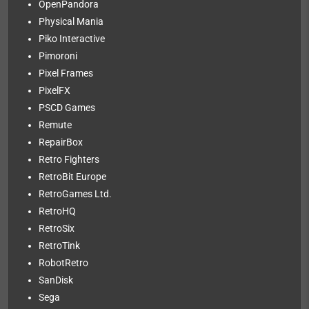
OpenPandora
Physical Mania
Piko Interactive
Pimoroni
Pixel Frames
PixelFX
PSCD Games
Remute
RepairBox
Retro Fighters
RetroBit Europe
RetroGames Ltd.
RetroHQ
RetroSix
RetroTink
RobotRetro
SanDisk
Sega