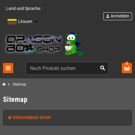
Land und Sprache:
Anmelden
person
Litauen
0
view_headline
search
chevron_right
Sitemap
Sitemap
DRAGONBOX SHOP