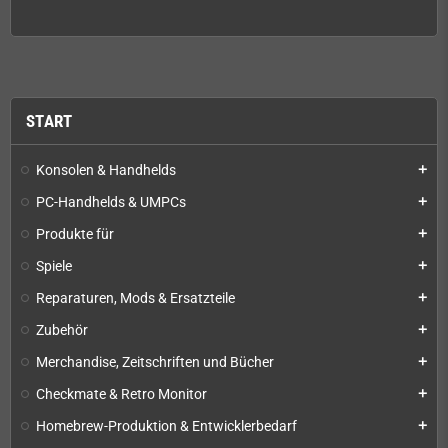
START
Konsolen & Handhelds
add
PC-Handhelds & UMPCs
add
Produkte für
add
Spiele
add
Reparaturen, Mods & Ersatzteile
add
Zubehör
add
Merchandise, Zeitschriften und Bücher
add
Checkmate & Retro Monitor
add
Homebrew-Produktion & Entwicklerbedarf
add