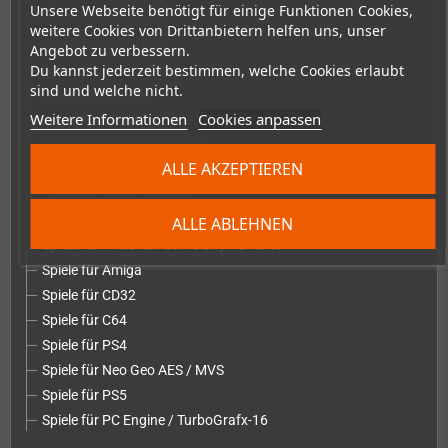
Unsere Webseite benötigt für einige Funktionen Cookies,
Spiele für Atari VCS
weitere Cookies von Drittanbietern helfen uns, unser
Spiele für Atari Lynx
Angebot zu verbessern.
Du kannst jederzeit bestimmen, welche Cookies erlaubt
Spiele für PC
sind und welche nicht.
Spiele für macOS
Weitere Informationen
Cookies anpassen
Spiele für Evercade
Spiele für Sega Dreamcast
ALLE AKZEPTIEREN
Spiele für Nintendo NES
Spiele für Super Nintendo
Spiele für Nintendo 64
ALLE ABLEHNEN
Spiele für Nintendo Game Boy Advance
Spiele für Amiga
Spiele für CD32
Spiele für C64
Spiele für PS4
Spiele für Neo Geo AES / MVS
Spiele für PS5
Spiele für PC Engine / TurboGrafx-16