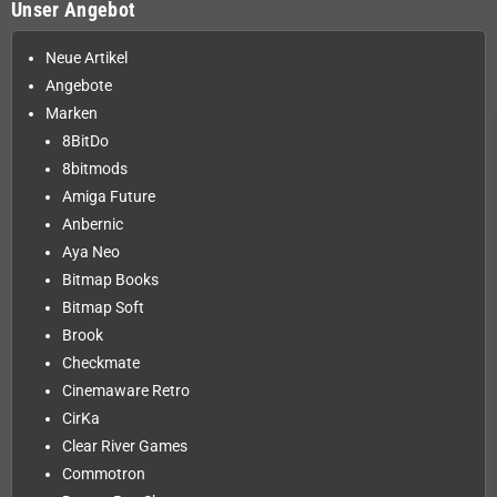
Unser Angebot
Neue Artikel
Angebote
Marken
8BitDo
8bitmods
Amiga Future
Anbernic
Aya Neo
Bitmap Books
Bitmap Soft
Brook
Checkmate
Cinemaware Retro
CirKa
Clear River Games
Commotron