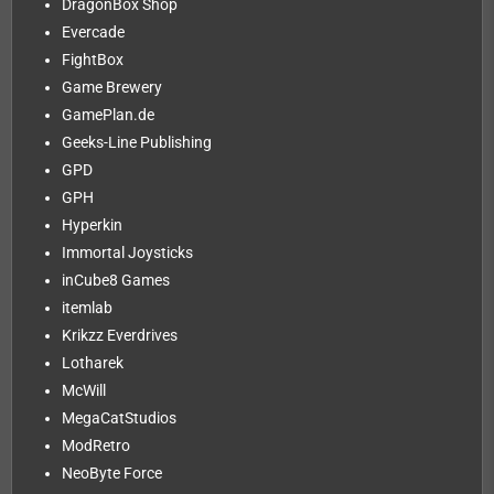
DragonBox Shop
Evercade
FightBox
Game Brewery
GamePlan.de
Geeks-Line Publishing
GPD
GPH
Hyperkin
Immortal Joysticks
inCube8 Games
itemlab
Krikzz Everdrives
Lotharek
McWill
MegaCatStudios
ModRetro
NeoByte Force