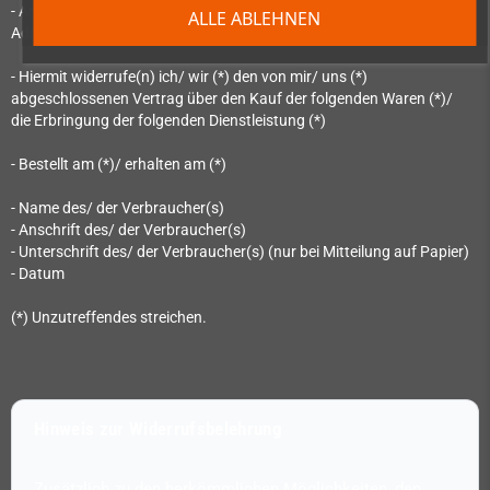
- An OpenPandora GmbH, Asternweg 5, 85080 Gaimersheim, E-Mail-
ALLE ABLEHNEN
Adresse: shop@dragonbox.de:
- Hiermit widerrufe(n) ich/ wir (*) den von mir/ uns (*)
abgeschlossenen Vertrag über den Kauf der folgenden Waren (*)/
die Erbringung der folgenden Dienstleistung (*)
- Bestellt am (*)/ erhalten am (*)
- Name des/ der Verbraucher(s)
- Anschrift des/ der Verbraucher(s)
- Unterschrift des/ der Verbraucher(s) (nur bei Mitteilung auf Papier)
- Datum
(*) Unzutreffendes streichen.
Hinweis zur Widerrufsbelehrung
Zusätzlich zu den herkömmlichen Möglichkeiten, den