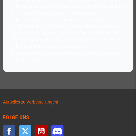
Widerruf zu erklären (z. B. per E-Mail oder Post), steht Dir
auf dieser Website auch eine elektronische
Widerrufsfunktion zur Verfügung. Diese Funktion
(„Widerrufsbutton") findest Du im Kundenbereich sowie im
Footer dieser Website. Über diese Funktion kannst Du
Deinen Vertrag online widerrufen. Nach Absenden Deines
Widerrufs erhältst Du automatisch eine
Eingangsbestätigung auf einem dauerhaften Datenträger
Aktuelles zu Vorbestellungen!
FOLGE UNS
Facebook
Twitter
YouTube
Discord