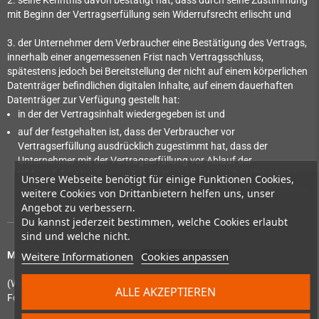
2. seine Kenntnis davon bestätigt hat, dass durch seine Zustimmung
mit Beginn der Vertragserfüllung sein Widerrufsrecht erlischt und
3. der Unternehmer dem Verbraucher eine Bestätigung des Vertrags,
innerhalb einer angemessenen Frist nach Vertragsschluss,
spätestens jedoch bei Bereitstellung der nicht auf einem körperlichen
Datenträger befindlichen digitalen Inhalte, auf einem dauerhaften
Datenträger zur Verfügung gestellt hat:
in der der Vertragsinhalt wiedergegeben ist und
auf der festgehalten ist, dass der Verbraucher vor
Vertragserfüllung ausdrücklich zugestimmt hat, dass der
Unternehmer mit der Vertragserfüllung vor Ablauf der
Widerrufsfrist beginnt, und seine Kenntnis davon bestätigt hat,
Unsere Webseite benötigt für einige Funktionen Cookies,
dass er durch seine Zustimmung mit Beginn der Vertragserfüllung
weitere Cookies von Drittanbietern helfen uns, unser
sein Widerrufsrecht verliert.
Angebot zu verbessern.
Du kannst jederzeit bestimmen, welche Cookies erlaubt
sind und welche nicht.
Weitere Informationen
Cookies anpassen
Muster-Widerrufsformular
(Wenn Sie den Vertrag widerrufen wollen, dann füllen Sie bitte dieses
ALLE AKZEPTIEREN
Formular aus und senden Sie es zurück.)