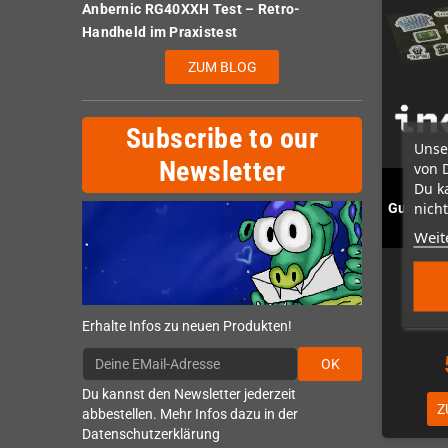
Anbernic RG40XXH Test – Retro-
Handheld im Praxistest
ZUM BLOG
Subscribe to our
Unse
Newsletter
von 
Du k
nicht
Gunship 
Weit
N
Erhalte Infos zu neuen Produkten!
OK
Du kannst den Newsletter jederzeit
Z
abbestellen. Mehr Infos dazu in der
Datenschutzerklärung