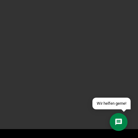
Über WhatsApp schreiben
Über Telegram schreiben
Discord Server beitreten
Facebook Messenger
Schick uns eine eMail
Wir helfen gerne!