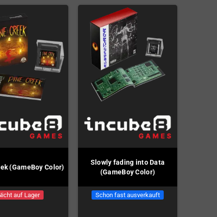
Slowly fading into Data
eek (GameBoy Color)
(GameBoy Color)
Nicht auf Lager
Schon fast ausverkauft