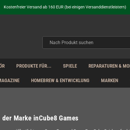
aufen nicht nur - wir KENNEN unsere Produkte. Du brauchst Hilfe? Dann f
Kostenfreier Versand ab 160 EUR (bei einigen Versanddienstleistern)
Seit über 20 Jahren Deine Anlaufstelle für neue Retro-Hardware!
Täglicher Versand Mo - Fr aus Deutschland - zollfrei innerhalb der EU!
aufen nicht nur - wir KENNEN unsere Produkte. Du brauchst Hilfe? Dann f
Kostenfreier Versand ab 160 EUR (bei einigen Versanddienstleistern)
Seit über 20 Jahren Deine Anlaufstelle für neue Retro-Hardware!
Täglicher Versand Mo - Fr aus Deutschland - zollfrei innerhalb der EU!
aufen nicht nur - wir KENNEN unsere Produkte. Du brauchst Hilfe? Dann f
ÖR
PRODUKTE FÜR...
SPIELE
REPARATUREN & MO
MAGAZINE
HOMEBREW & ENTWICKLUNG
MARKEN
l der Marke inCube8 Games