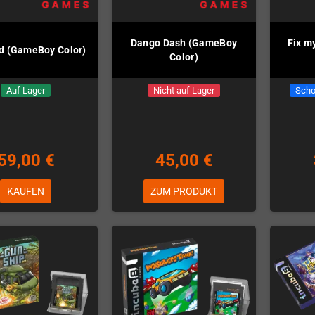
Dango Dash (GameBoy
Fix m
d (GameBoy Color)
Color)
Auf Lager
Nicht auf Lager
Scho
59,00 €
45,00 €
KAUFEN
ZUM PRODUKT