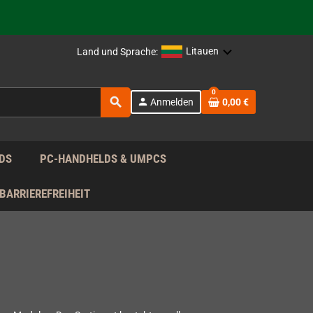
rag nach!
Litauen
Land und Sprache:
rag nach!
0
search
person
Anmelden
0,00 €
rag nach!
DS
PC-HANDHELDS & UMPCS
BARRIEREFREIHEIT