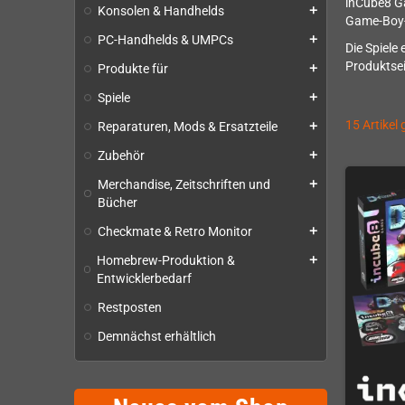
inCube8 Ga
Konsolen & Handhelds
add
Game-Boy- 
PC-Handhelds & UMPCs
add
Die Spiele
Produktse
Produkte für
add
Spiele
add
15 Artikel
Reparaturen, Mods & Ersatzteile
add
Zubehör
add
Merchandise, Zeitschriften und
add
Bücher
Checkmate & Retro Monitor
add
Homebrew-Produktion &
add
Entwicklerbedarf
Restposten
Demnächst erhältlich