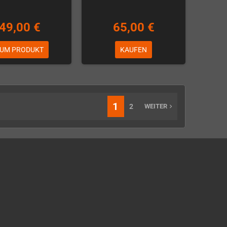
49,00 €
65,00 €
UM PRODUKT
KAUFEN
1
2
WEITER
navigate_next