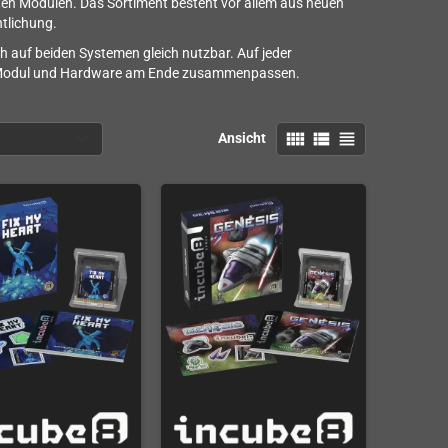
en Modulen. Das Sortiment besteht vor allem aus neuen
tlichung.
h auf beiden Systemen gleich nutzbar. Auf jeder
mit Modul und Hardware am Ende zusammenpassen.
view_comfy
view_list
view_headline
Ansicht