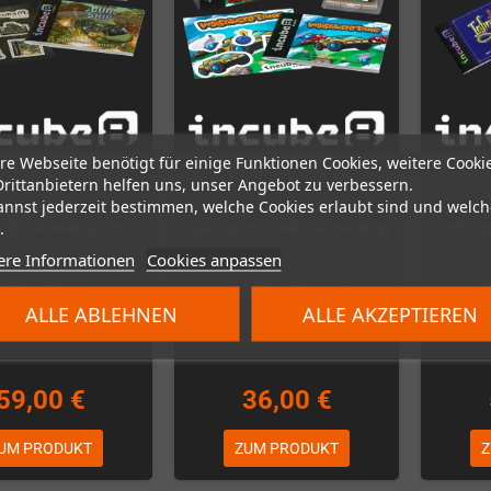
re Webseite benötigt für einige Funktionen Cookies, weitere Cooki
Drittanbietern helfen uns, unser Angebot zu verbessern.
annst jederzeit bestimmen, welche Cookies erlaubt sind und welch
.
DX (GameBoy Color)
IndestructoTank! (GameBoy)
Infini
ere Informationen
Cookies anpassen
icht auf Lager
Nicht auf Lager
ALLE ABLEHNEN
ALLE AKZEPTIEREN
59,00 €
36,00 €
UM PRODUKT
ZUM PRODUKT
Z