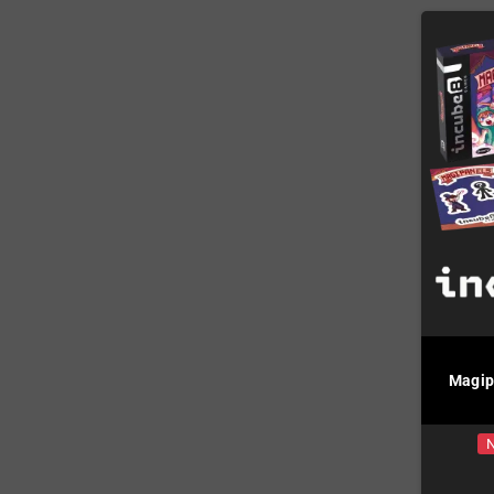
Magip
N