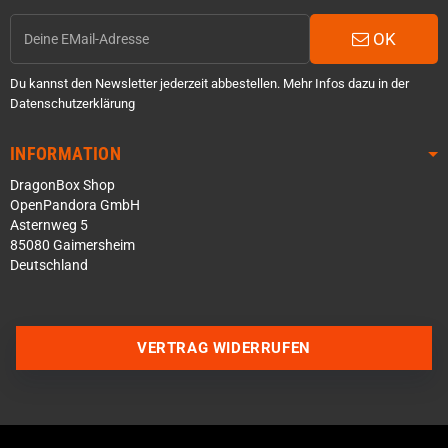
OK
Du kannst den Newsletter jederzeit abbestellen. Mehr Infos dazu in der
Datenschutzerklärung
INFORMATION
DragonBox Shop
OpenPandora GmbH
Asternweg 5
85080 Gaimersheim
Deutschland
Über WhatsApp schreiben
Über Telegram schreiben
VERTRAG WIDERRUFEN
Discord Server beitreten
Facebook Messenger