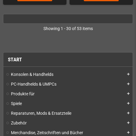
Showing 1 - 30 of 53 items
START
Konsolen & Handhelds
add
PC-Handhelds & UMPCs
add
Produkte für
add
Spiele
add
Reparaturen, Mods & Ersatzteile
add
Zubehör
add
Merchandise, Zeitschriften und Bücher
add