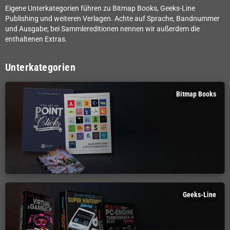
Eigene Unterkategorien führen zu Bitmap Books, Geeks-Line
Publishing und weiteren Verlagen. Achte auf Sprache, Bandnummer
und Ausgabe; bei Sammlereditionen nennen wir außerdem die
enthaltenen Extras.
Unterkategorien
Bitmap Books
Geeks-Line