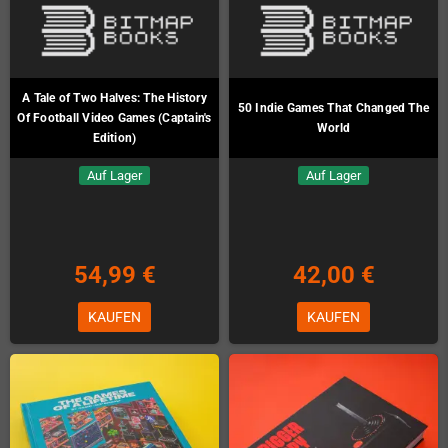
A Tale of Two Halves: The History
50 Indie Games That Changed The
Of Football Video Games (Captain's
World
Edition)
Auf Lager
Auf Lager
54,99 €
42,00 €
KAUFEN
KAUFEN