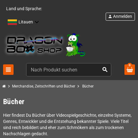
Land und Sprache:
Anmelden
person
Litauen
0
view_headline
search
chevron_right
chevron_right
Merchandise, Zeitschriften und Bücher
Bücher
Bücher
Hier findest Du Bücher über Videospielgeschichte, einzelne Systeme,
Genres, Entwickler und die Entstehung bekannter Spiele. Viele Titel
sind reich bebildert und eher zum Schmökern als zum trockenen
Nachschlagen gedacht.