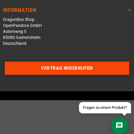
INFORMATION
DragonBox Shop
OpenPandora GmbH
Asternweg 5
85080 Gaimersheim
Deutschland
Über WhatsApp schreiben
Über Telegram schreiben
VERTRAG WIDERRUFEN
Discord Server beitreten
Facebook Messenger
Schick uns eine eMail
Fragen zu einem Produkt?