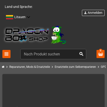
Land und Sprache:
Anmelden
person
Litauen
0
view_headline
search
chevron_right
chevron_right
chevron_right
Reparaturen, Mods & Ersatzteile
Ersatzteile zum Selberreparieren
GPD