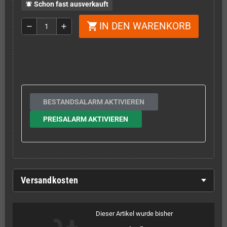
Schon fast ausverkauft
notifications_active
IN DEN WARENKORB
shopping_cart
remove
add
BESTANDSALARM AKTIVIEREN
PREISALARM AKTIVIEREN
Versandkosten
Dieser Artikel wurde bisher