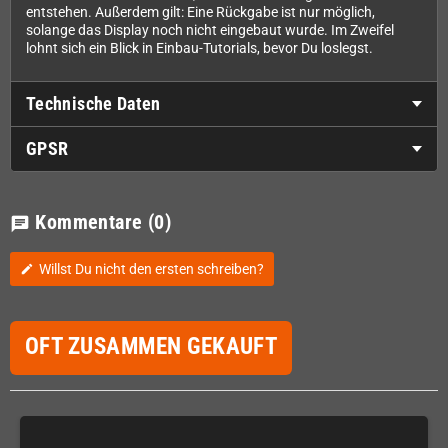
entstehen. Außerdem gilt: Eine Rückgabe ist nur möglich,
solange das Display noch nicht eingebaut wurde. Im Zweifel
lohnt sich ein Blick in Einbau-Tutorials, bevor Du loslegst.
Technische Daten
GPSR
Kommentare
(0)
chat
Willst Du nicht den ersten schreiben?
edit
OFT ZUSAMMEN GEKAUFT