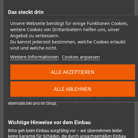
Das steckt drin
Das Display ist eine passgenaue Nachbildung des originalen
Unsere Webseite benötigt für einige Funktionen Cookies,
GPD XD Plus Bildschirms und bringt alles mit, was Du brauchst:
weitere Cookies von Drittanbietern helfen uns, unser
klares Bild, reaktionsschneller Touchscreen inklusive. Du musst
Angebot zu verbessern.
also keine separaten Touchscreen-Komponenten kaufen oder
Du kannst jederzeit bestimmen, welche Cookies erlaubt
mühsam zusammensetzen – alles ist bereits fertig verbaut und
sind und welche nicht.
einsatzbereit.
Weitere Informationen
Cookies anpassen
So läuft der Einbau ab
ALLE AKZEPTIEREN
Der Austausch ist auch für Einsteiger gut machbar: Oberteil des
GPD XD Plus öffnen, das defekte Display herauslösen und das
neue einsetzen – fertig. Wer schon einmal ein Handheld-
ALLE ABLEHNEN
Gehäuse geöffnet hat, wird sich hier schnell zurechtfinden. Denk
daran: Sollte auch Dein LCD-Kabel defekt sein, findest Du es
ebenfalls bei uns im Shop.
Wichtige Hinweise vor dem Einbau
Bitte geh beim Einbau sorgfältig vor – wir übernehmen leider
keine Garantie für Schäden, die durch unsachgemäßen Einbau