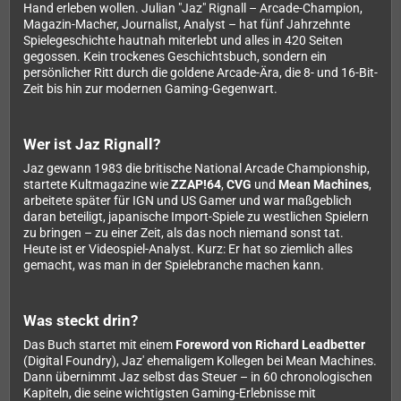
Hand erleben wollen. Julian "Jaz" Rignall – Arcade-Champion,
Magazin-Macher, Journalist, Analyst – hat fünf Jahrzehnte
Spielegeschichte hautnah miterlebt und alles in 420 Seiten
gegossen. Kein trockenes Geschichtsbuch, sondern ein
persönlicher Ritt durch die goldene Arcade-Ära, die 8- und 16-Bit-
Zeit bis hin zur modernen Gaming-Gegenwart.
Wer ist Jaz Rignall?
Jaz gewann 1983 die britische National Arcade Championship,
startete Kultmagazine wie
ZZAP!64
,
CVG
und
Mean Machines
,
arbeitete später für IGN und US Gamer und war maßgeblich
daran beteiligt, japanische Import-Spiele zu westlichen Spielern
zu bringen – zu einer Zeit, als das noch niemand sonst tat.
Heute ist er Videospiel-Analyst. Kurz: Er hat so ziemlich alles
gemacht, was man in der Spielebranche machen kann.
Was steckt drin?
Das Buch startet mit einem
Foreword von Richard Leadbetter
(Digital Foundry), Jaz' ehemaligem Kollegen bei Mean Machines.
Dann übernimmt Jaz selbst das Steuer – in 60 chronologischen
Kapiteln, die seine wichtigsten Gaming-Erlebnisse mit