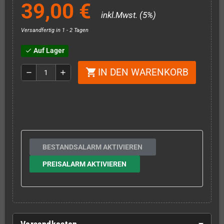
39,00 €
inkl.Mwst. (5%)
Versandfertig in 1 - 2 Tagen
Auf Lager
check
IN DEN WARENKORB
shopping_cart
remove
add
BESTANDSALARM AKTIVIEREN
PREISALARM AKTIVIEREN