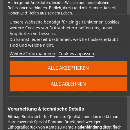
Hintergrund-Anekdoten, Insider-Wissen und persönlichen
Reflexionen verbinden. Ehrlich, direkt und mit Humor: Jaz teilt
Höhen
und
Tiefen aus seinem Leben.
Illustriert wird das Ganze mit
Hunderten von Screenshots
,
Unsere Webseite benötigt für einige Funktionen Cookies,
aufgenommen auf unzähligen Systemen – vom Atari 400 bis zur
weitere Cookies von Drittanbietern helfen uns, unser
PlayStation 5. Dazu: Archivfotos, Originalverpackungen, Retro-
Angebot zu verbessern.
Arcade-Flyer, Hardware- und Magazin-Aufnahmen.
Wil Overton
Du kannst jederzeit bestimmen, welche Cookies erlaubt
(bekannt von Rare und dem Super Play Magazin) hat exklusiv
sind und welche nicht.
neue Illustrationen im Stil klassischer Mean Machines-Artworks
beigesteuert. Das Cover stammt von Pixel-Art-Spezialisten
Army
Weitere Informationen
Cookies anpassen
of Trolls
– gedruckt mit speziellen Pantone-Farben und
vollgepackt mit Easter Eggs für Kenner.
ALLE AKZEPTIEREN
Kleiner Kritikpunkt, den man kennen sollte:
Das Buch ist eine sehr
persönliche Reise durch Jaz' Leben – wer ihn und seine
Magazine nicht kennt, bekommt trotzdem viel Spielegeschichte,
ALLE ABLEHNEN
aber der emotionale Resonanzboden ist stärker für alle, die mit
Mean Machines, CVG & Co. aufgewachsen sind.
Verarbeitung & technische Details
Bitmap Books steht für Premium-Qualität, und das merkt man:
Hardcover mit Spezial-Pantone-Druck, hochwertiger
Lithografiedruck von Kante zu Kante,
Fadenbindung
(liegt flach