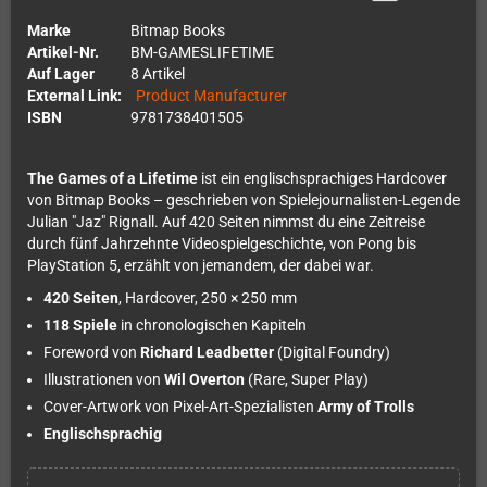
Marke
Bitmap Books
Artikel-Nr.
BM-GAMESLIFETIME
Auf Lager
8 Artikel
External Link:
Product Manufacturer
ISBN
9781738401505
The Games of a Lifetime
ist ein englischsprachiges Hardcover
von Bitmap Books – geschrieben von Spielejournalisten-Legende
Julian "Jaz" Rignall. Auf 420 Seiten nimmst du eine Zeitreise
durch fünf Jahrzehnte Videospielgeschichte, von Pong bis
PlayStation 5, erzählt von jemandem, der dabei war.
420 Seiten
, Hardcover, 250 × 250 mm
118 Spiele
in chronologischen Kapiteln
Foreword von
Richard Leadbetter
(Digital Foundry)
Illustrationen von
Wil Overton
(Rare, Super Play)
Cover-Artwork von Pixel-Art-Spezialisten
Army of Trolls
Englischsprachig