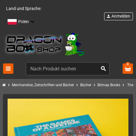
Land und Sprache:
Anmelden
person
Polen
0
view_headline
search
chevron_right
chevron_right
chevron_right
chevron_right
Merchandise, Zeitschriften und Bücher
Bücher
Bitmap Books
The G