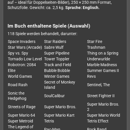
auf – ideal für Doppelseiten-Bilder), 250 × 250 mm Format,
Schutzfolie. Gewicht: ca. 2,5 kg.
Sprache: Englisch.
Im Buch enthaltene Spiele (Auswahl)
118 Spiele werden behandelt, darunter:
Space Invaders
Star Raiders
Star Fire
Star Wars (Arcade)
Sabre Wulf
Trashman
Spy vs. Spy
Super Pipeline
Thing on a Spring
Tornado Low Level
Tower Toppler
Underwurlde
Robotron: 2084
Track and Field
Marble Madness
Elite
Bubble Bobble
Summer Games II
World Games
Winter Games
Revs
Secret of Monkey
Road Rash
Sentinel, The
Island
Sonic the
SoulCalibur
Street Fighter II
Hedgehog
Super Mario Bros.
Streets of Rage
Super Mario Bros.
2
Super Mario 64
Super Mario Kart
Super Mario World
Super Metroid
Tetris
Tetris Effect
The Legend of
Pac-Man
Rock Band