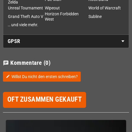
Zelda
Unreal Tournament
Wipeout
World of Warcraft
Horizon Forbidden
Grand Theft Auto V
Subline
West
… und viele mehr.
GPSR
Kommentare
(0)
chat
Willst Du nicht den ersten schreiben?
edit
OFT ZUSAMMEN GEKAUFT