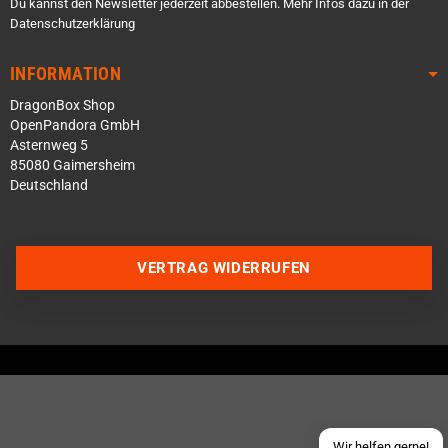
Du kannst den Newsletter jederzeit abbestellen. Mehr Infos dazu in der
Datenschutzerklärung
INFORMATION
DragonBox Shop
OpenPandora GmbH
Asternweg 5
85080 Gaimersheim
Deutschland
Über WhatsApp schreiben
VERTRAG WIDERRUFEN
Über Telegram schreiben
Discord Server beitreten
Facebook Messenger
Schick uns eine eMail
Wir helfen gerne!