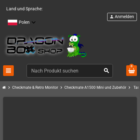
Land und Sprache:
Anmelden
person
Polen
0
view_headline
search
chevron_right
chevron_right
chevron_right
Checkmate & Retro Monitor
Checkmate A1500 Mini und Zubehör
Tas