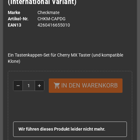
(International variant)
Marke
Checkmate
Artikel-Nr.
CHKM-CAPDG
EAN13
4260416655010
Ein Tastenkappen-Set für Cherry MX Taster (und kompatible
Klone)
IN DEN WARENKORB
shopping_cart
remove
add
Wir führen dieses Produkt leider nicht mehr.