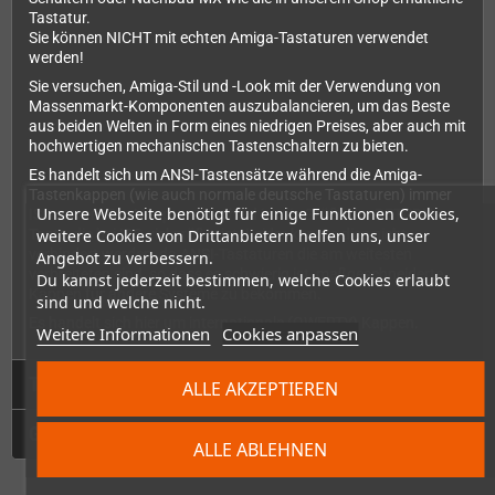
Tastatur.
Sie können NICHT mit echten Amiga-Tastaturen verwendet
werden!
Sie versuchen, Amiga-Stil und -Look mit der Verwendung von
Massenmarkt-Komponenten auszubalancieren, um das Beste
aus beiden Welten in Form eines niedrigen Preises, aber auch mit
hochwertigen mechanischen Tastenschaltern zu bieten.
Es handelt sich um ANSI-Tastensätze während die Amiga-
Tastenkappen (wie auch normale deutsche Tastaturen) immer
Unsere Webseite benötigt für einige Funktionen Cookies,
ISO waren. Der Hauptunterschied ist die Größe der RETURN-
Taste, die bei ISO viel größer ist. Leider konnte dies nicht
weitere Cookies von Drittanbietern helfen uns, unser
verhindert werden, da ANSI-Tastaturen die am weitesten
Angebot zu verbessern.
verbreiteten sind, so dass es schwierig ist, maßgeschneiderte
Du kannst jederzeit bestimmen, welche Cookies erlaubt
Kappen für andere Systeme zu bekommen.
sind und welche nicht.
Es handelt sich hier um internationale (QWERTY) Kappen.
Weitere Informationen
Cookies anpassen
Technische Daten
ALLE AKZEPTIEREN
GPSR
ALLE ABLEHNEN