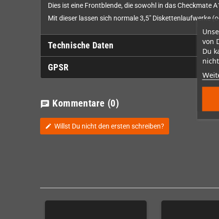
Dies ist eine Frontblende, die sowohl in das Checkmate 
Mit dieser lassen sich normale 3,5" Diskettenlaufwerke (
Unse
von 
Technische Daten
Du k
nicht
GPSR
Weit
Kommentare
(0)
chat
Willst Du nicht den ersten schreiben?
edit