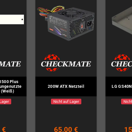
1500 Plus
 ungenutzte
200W ATX Netzteil
LG GS40N 
 (Weiß)
 Lager
Nicht auf Lager
Nicht
 €
65,00 €
15