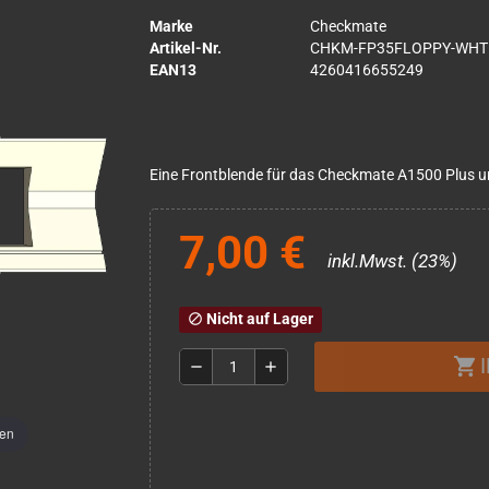
Marke
Checkmate
Artikel-Nr.
CHKM-FP35FLOPPY-WHT
EAN13
4260416655249
Eine Frontblende für das Checkmate A1500 Plus 
7,00 €
inkl.Mwst. (23%)
Nicht auf Lager
block
shopping_cart
remove
add
men