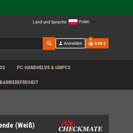
rag nach!
Polen
Land und Sprache:
rag nach!
0
search
person
Anmelden
0,00 €
rag nach!
DS
PC-HANDHELDS & UMPCS
BARRIEREFREIHEIT
ende (Weiß)