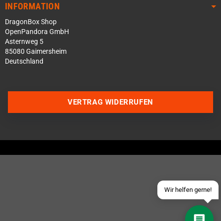
INFORMATION
DragonBox Shop
OpenPandora GmbH
Asternweg 5
85080 Gaimersheim
Deutschland
Über WhatsApp schreiben
VERTRAG WIDERRUFEN
Über Telegram schreiben
Discord Server beitreten
Facebook Messenger
Schick uns eine eMail
Wir helfen gerne!