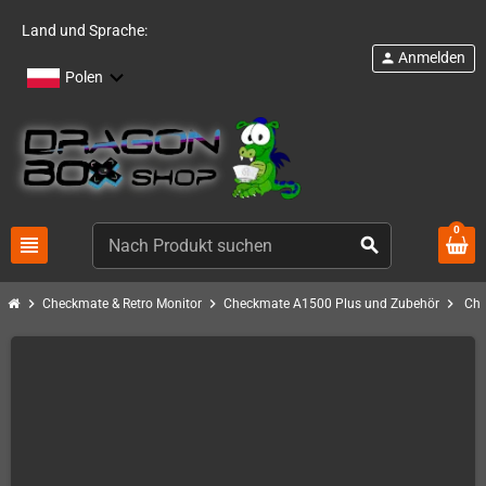
Land und Sprache:
Anmelden
person
Polen
0
view_headline
search
chevron_right
chevron_right
chevron_right
Checkmate & Retro Monitor
Checkmate A1500 Plus und Zubehör
Che