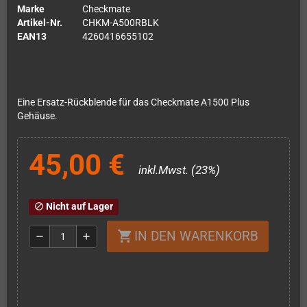
Marke
Checkmate
Artikel-Nr.
CHKM-A500RBLK
EAN13
4260416655102
Eine Ersatz-Rückblende für das Checkmate A1500 Plus
Gehäuse.
45,00 €
inkl.Mwst. (23%)
Nicht auf Lager
block
IN DEN WARENKORB
shopping_cart
remove
add