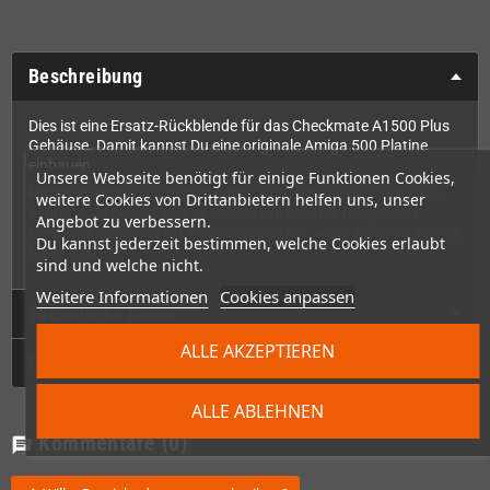
Beschreibung
Dies ist eine Ersatz-Rückblende für das Checkmate A1500 Plus
Gehäuse. Damit kannst Du eine originale Amiga 500 Platine
einbauen.
Unsere Webseite benötigt für einige Funktionen Cookies,
Hinweis
: Wenn Du ein Checkmate A1500 Plus Basis-Gehäuse
weitere Cookies von Drittanbietern helfen uns, unser
kaufst, wird bereits eine passende Rückblende mitgeliefert.
Angebot zu verbessern.
Diese hier benötigst Du also eigentlich nur, wenn Du einen Ersatz
Du kannst jederzeit bestimmen, welche Cookies erlaubt
benötigtst,
sind und welche nicht.
Weitere Informationen
Cookies anpassen
Technische Daten
ALLE AKZEPTIEREN
GPSR
ALLE ABLEHNEN
Kommentare
(0)
chat