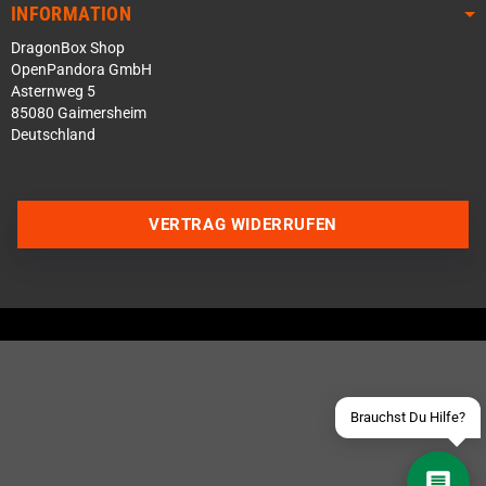
INFORMATION
DragonBox Shop
OpenPandora GmbH
Asternweg 5
85080 Gaimersheim
Deutschland
Über WhatsApp schreiben
VERTRAG WIDERRUFEN
Über Telegram schreiben
Discord Server beitreten
Facebook Messenger
Schick uns eine eMail
Brauchst Du Hilfe?