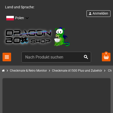
Land und Sprache:
Anmelden
person
Polen
0
view_headline
search
chevron_right
chevron_right
chevron_right
Checkmate & Retro Monitor
Checkmate A1500 Plus und Zubehör
Che