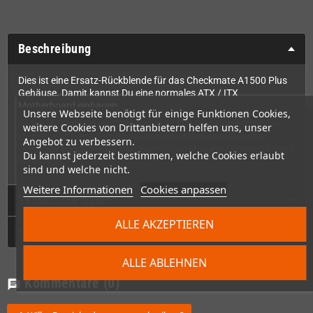
Beschreibung
Dies ist eine Ersatz-Rückblende für das Checkmate A1500 Plus
Gehäuse. Damit kannst Du eine normales ATX / ITX
Motherboard einbauen.
Unsere Webseite benötigt für einige Funktionen Cookies,
Hinweis
: Wenn Du ein Checkmate A1500 Plus Basis-Gehäuse
weitere Cookies von Drittanbietern helfen uns, unser
kaufst, wird bereits eine passende Rückblende mitgeliefert.
Angebot zu verbessern.
Diese hier benötigst Du also eigentlich nur, wenn Du einen Ersatz
Du kannst jederzeit bestimmen, welche Cookies erlaubt
benötigtst,
sind und welche nicht.
Weitere Informationen
Cookies anpassen
Technische Daten
ALLE AKZEPTIEREN
GPSR
ALLE ABLEHNEN
Kommentare
(0)
chat