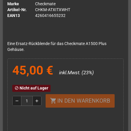
Marke
Checkmate
Artikel-Nr.
CHKM-ATXITXWHT
EAN13
4260416655232
Eine Ersatz-Rückblende für das Checkmate A1500 Plus
Gehäuse.
45,00 €
inkl.Mwst. (23%)
Nicht auf Lager
block
IN DEN WARENKORB
shopping_cart
remove
add