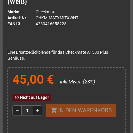
(Weiß)
Marke
Checkmate
Artikel-Nr.
CHKM-MATXMITXWHT
EAN13
4260416655225
Eine Ersatz-Rückblende für das Checkmate A1500 Plus
Gehäuse.
45,00 €
inkl.Mwst. (23%)
Nicht auf Lager
block
IN DEN WARENKORB
shopping_cart
remove
add