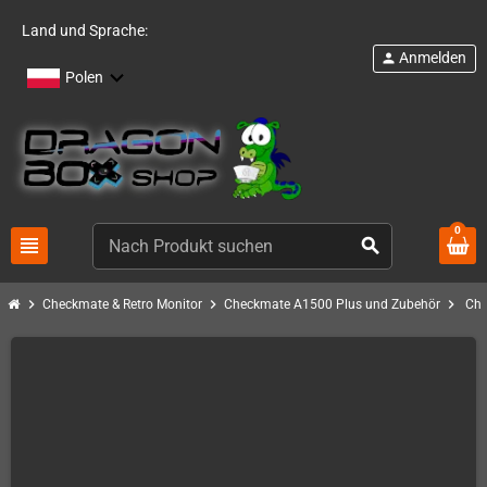
Land und Sprache:
Anmelden
person
Polen
0
view_headline
search
chevron_right
chevron_right
chevron_right
Checkmate & Retro Monitor
Checkmate A1500 Plus und Zubehör
Che