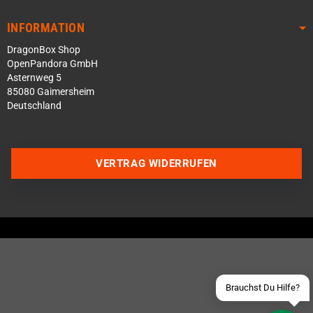
INFORMATION
DragonBox Shop
OpenPandora GmbH
Asternweg 5
85080 Gaimersheim
Deutschland
Über WhatsApp schreiben
VERTRAG WIDERRUFEN
Über Telegram schreiben
Discord Server beitreten
Facebook Messenger
Schick uns eine eMail
Brauchst Du Hilfe?