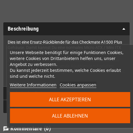
Beschreibung
Dies ist eine Ersatz-Rückblende für das Checkmate A1500 Plus
Gehäuse. Damit kannst Du eine normales Micro ATX / Mini ITX
Unsere Webseite benötigt für einige Funktionen Cookies,
Motherboard einbauen.
weitere Cookies von Drittanbietern helfen uns, unser
Hinweis
: Wenn Du ein Checkmate A1500 Plus Basis-Gehäuse
Angebot zu verbessern.
kaufst, wird bereits eine passende Rückblende mitgeliefert.
Du kannst jederzeit bestimmen, welche Cookies erlaubt
Diese hier benötigst Du also eigentlich nur, wenn Du einen Ersatz
sind und welche nicht.
benötigtst,
Weitere Informationen
Cookies anpassen
Technische Daten
ALLE AKZEPTIEREN
GPSR
ALLE ABLEHNEN
Kommentare
(0)
chat