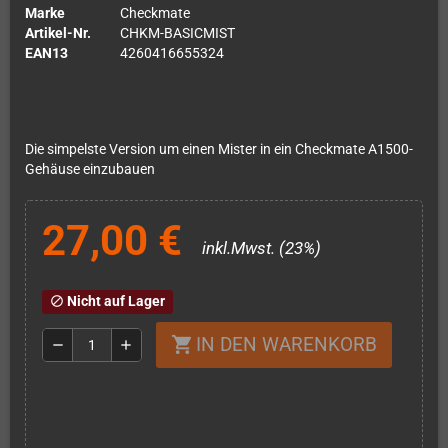
Marke
Checkmate
Artikel-Nr.
CHKM-BASICMIST
EAN13
4260416655324
Die simpelste Version um einen Mister in ein Checkmate A1500-
Gehäuse einzubauen
27,00 €
inkl.Mwst. (23%)
Nicht auf Lager
block
IN DEN WARENKORB
shopping_cart
remove
add