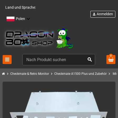
Land und Sprache:
Anmelden
person
Polen
0
view_headline
search
chevron_right
chevron_right
chevron_right
Checkmate & Retro Monitor
Checkmate A1500 Plus und Zubehör
Mis