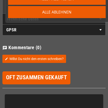
Garlic Einbaukit - das beinhaltet ein internes Netzteil, alle nötigen
Kabel, etc.
ALLE ABLEHNEN
Technische Daten
GPSR
Kommentare
(0)
chat
Willst Du nicht den ersten schreiben?
edit
OFT ZUSAMMEN GEKAUFT