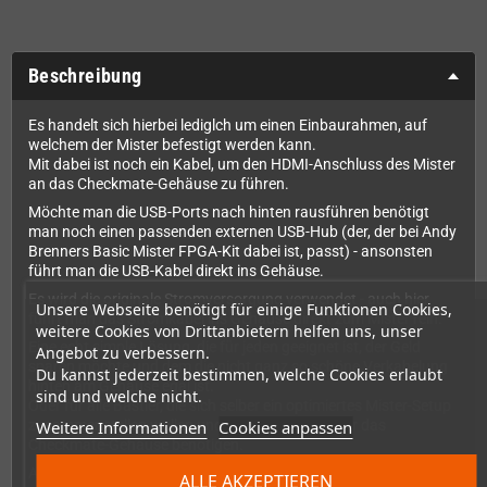
Beschreibung
Es handelt sich hierbei lediglch um einen Einbaurahmen, auf
welchem der Mister befestigt werden kann.
Mit dabei ist noch ein Kabel, um den HDMI-Anschluss des Mister
an das Checkmate-Gehäuse zu führen.
Möchte man die USB-Ports nach hinten rausführen benötigt
man noch einen passenden externen USB-Hub (der, der bei Andy
Brenners Basic Mister FPGA-Kit dabei ist, passt) - ansonsten
führt man die USB-Kabel direkt ins Gehäuse.
Es wird die originale Stromversorgung verwendet - auch hier
Unsere Webseite benötigt für einige Funktionen Cookies,
führt man das Stromkabel ins Gehäuse direkt zum Mister rein.
weitere Cookies von Drittanbietern helfen uns, unser
Eine echt simple Lösung, die für jeden geeignet ist, der Geld
Angebot zu verbessern.
sparen möchte und dem die nicht ganz so schöne Verkabelung
Du kannst jederzeit bestimmen, welche Cookies erlaubt
hinten am Gehäuse egal ist.
sind und welche nicht.
Oder für alle Bastler, die sich selber ein optimiertes Mister-Setup
Weitere Informationen
Cookies anpassen
zusammenstellen wollen und ein Grundgerüst für das
Checkmate-Gehäuse benötigen.
Allen, die eine perfekte Mister-Lösung suchen, empfehlen wir das
ALLE AKZEPTIEREN