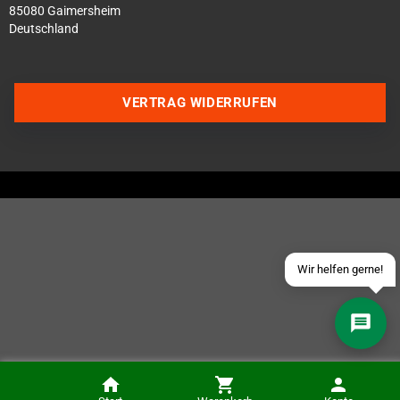
85080 Gaimersheim
Deutschland
Über WhatsApp schreiben
VERTRAG WIDERRUFEN
Über Telegram schreiben
Discord Server beitreten
Facebook Messenger
Schick uns eine eMail
Wir helfen gerne!
Retro Monitor Mister/DE10 Einbaukit Pod