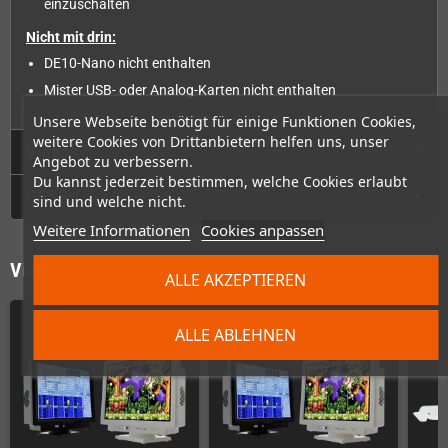
einzuschalten
Nicht mit drin:
DE10-Nano nicht enthalten
Mister USB- oder Analog-Karten nicht enthalten
Unsere Webseite benötigt für einige Funktionen Cookies,
weitere Cookies von Drittanbietern helfen uns, unser
Videos
Angebot zu verbessern.
Du kannst jederzeit bestimmen, welche Cookies erlaubt
GPSR
sind und welche nicht.
Weitere Informationen
Cookies anpassen
Vielleicht wäre das auch was für Dich
ALLE AKZEPTIEREN
ALLE ABLEHNEN