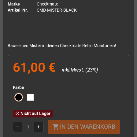
Marke
Checkmate
Artikel-Nr.
CMD-MISTER-BLACK
Baue einen Mister in deinen Checkmate Retro Monitor ein!
61,00 €
inkl.Mwst. (23%)
Farbe
Nicht auf Lager
block
IN DEN WARENKORB
shopping_cart
remove
add