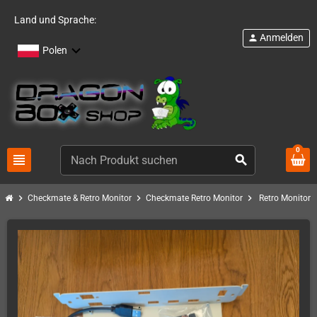
Land und Sprache:
Anmelden
person
Polen
0
view_headline
search
chevron_right
chevron_right
chevron_right
Checkmate & Retro Monitor
Checkmate Retro Monitor
Retro Monitor 