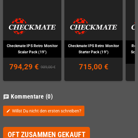
Checkmate IPS Retro Monitor
Checkmate IPS Retro Monitor
Ret
Scalar Pack (19")
Starter Pack (19")
Sca
794,29 €
715,00 €
939,00 €
Kommentare
(0)
chat
Willst Du nicht den ersten schreiben?
edit
OFT ZUSAMMEN GEKAUFT