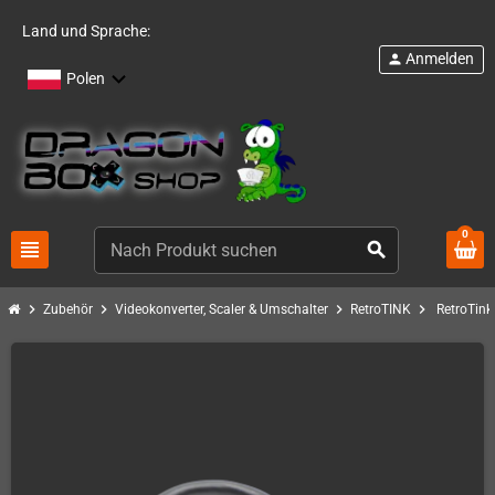
Land und Sprache:
Anmelden
person
Polen
0
view_headline
search
chevron_right
chevron_right
chevron_right
chevron_right
Zubehör
Videokonverter, Scaler & Umschalter
RetroTINK
RetroTink