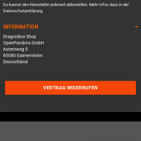
Du kannst den Newsletter jederzeit abbestellen. Mehr Infos dazu in der
Datenschutzerklärung
INFORMATION
DragonBox Shop
OpenPandora GmbH
Asternweg 5
85080 Gaimersheim
Deutschland
VERTRAG WIDERRUFEN
Über WhatsApp schreiben
Über Telegram schreiben
Discord Server beitreten
Facebook Messenger