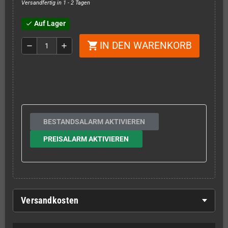
Versandfertig in 1 - 2 Tagen
Auf Lager
check
IN DEN WARENKORB
shopping_cart
remove
add
BESTANDSALARM AKTIVIEREN
PREISALARM AKTIVIEREN
Versandkosten