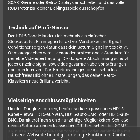
SCART-Geräte oder Retro-Displays anschließen und das volle
RGB-Potenzial deiner Lieblingsspiele ausschöpfen.
Technik auf Profi-Niveau
Der HD15 Dongle ist deutlich mehr als ein einfacher
Steckadapter. Ein integrierter aktiver Verstärker und Signal-
Conditioner sorgen dafür, dass dein Saturn-Signal mit exakt 75
Ohm ausgegeben wird – genau der professionelle Standard für
perfekte Videoübertragung. Die doppelte Abschirmung schützt
jedes einzelne Signal sowie das gesamte Kabel vor Störungen
und Interferenzen. Das Ergebnis: ein gestochen scharfes,
rauschfreies Bild ohne Einstreuungen, das deinen Retro-
Klassikern neue Brillanz verleiht.
Vielseitige Anschlussmöglichkeiten
Um den Dongle zu nutzen, benötigst du ein passendes HD15-
Kabel – etwa HD15-auf-VGA, HD15-auf-SCART oder HD15-auf-
BNC. Damit eröffnen sich dir unzählige Möglichkeiten: Schließe
deinen Saturn an einen klassischen CRT-Fernseher über SCART
an, nutze professionelle Monitore per BNC oder verbinde ihn mit
Unsere Webseite benötigt für einige Funktionen Cookies,
modernen Upscalern wie dem RetroTink-4K. Das Sync-Signal