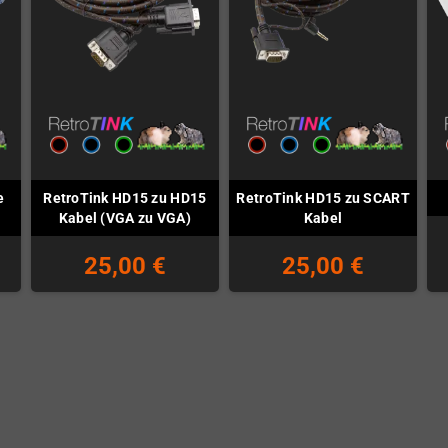
e
RetroTink HD15 zu HD15
RetroTink HD15 zu SCART
Kabel (VGA zu VGA)
Kabel
25,00 €
25,00 €