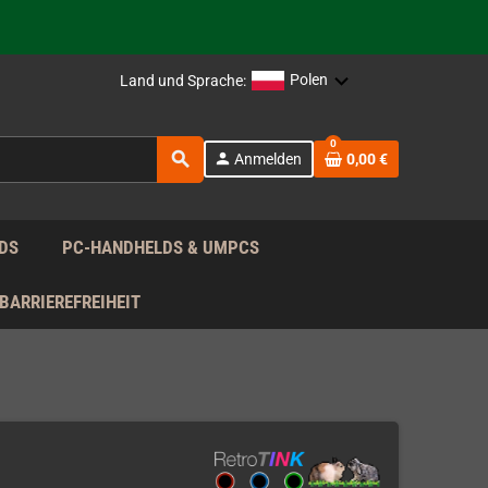
rag nach!
Polen
Land und Sprache:
rag nach!
0
search
person
Anmelden
0,00 €
rag nach!
DS
PC-HANDHELDS & UMPCS
BARRIEREFREIHEIT
)