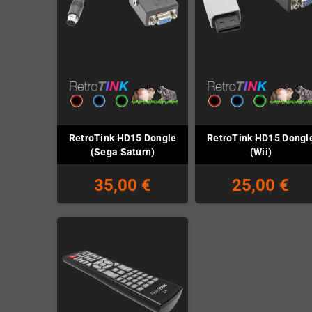
RetroTink HD15 Dongle
RetroTink HD15 Dongl
(Sega Saturn)
(Wii)
35,00 €
25,00 €