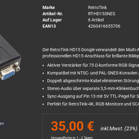
Marke
RetroTink
Artikel-Nr.
RT-HD15SNES
Auf Lager
6 Artikel
EAN13
4260416655706
Der RetroTink HD15 Dongle verwandelt den Multi-
professionellen HD15-Anschluss für brillante Bildqu
Aktiver Verstärker für 75 Ω-konforme RGB-Signal
Kompatibel mit NTSC- und PAL-SNES-Konsolen a
Doppelt abgeschirmte Kabel eliminieren Störun
Stereo-Audio über separate 3,5-mm-Klinkenbuc
Sync-Ausgang auf Pin 13 mit 5V TTL-Pegel für S
Perfekt für RetroTink-4K, RGB-Monitore und SC
35,00 €
men
inkl.Mwst. (23%)
Versandfertig in 1 - 2 Tagen