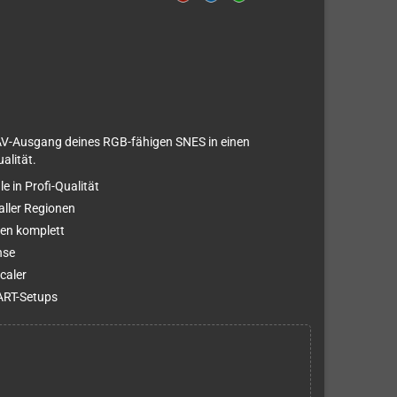
AV-Ausgang deines RGB-fähigen SNES in einen
alität.
e in Profi-Qualität
ller Regionen
gen komplett
hse
caler
ART-Setups