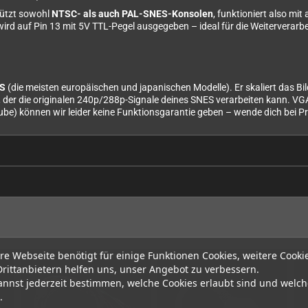
tützt sowohl
NTSC- als auch PAL-SNES-Konsolen
, funktioniert also mi
rd auf Pin 13 mit 5V TTL-Pegel ausgegeben – ideal für die Weiterverarb
ES
(die meisten europäischen und japanischen Modelle). Er skaliert das Bi
, der die originalen 240p/288p-Signale deines SNES verarbeiten kann. VGA-
e) können wir leider keine Funktionsgarantie geben – wende dich bei Pr
re Webseite benötigt für einige Funktionen Cookies, weitere Cooki
Drittanbietern helfen uns, unser Angebot zu verbessern.
annst jederzeit bestimmen, welche Cookies erlaubt sind und welch
.