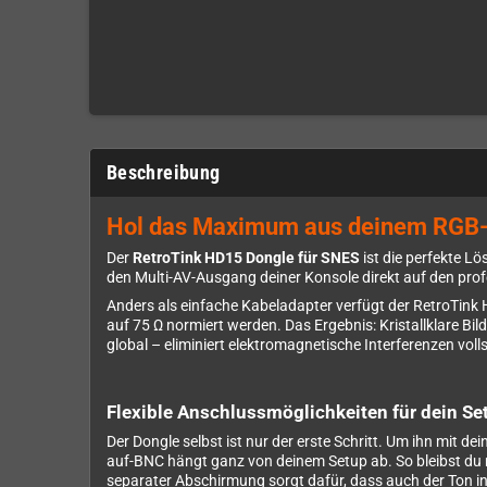
Beschreibung
Hol das Maximum aus deinem RGB-SN
Der
RetroTink HD15 Dongle für SNES
ist die perfekte L
den Multi-AV-Ausgang deiner Konsole direkt auf den prof
Anders als einfache Kabeladapter verfügt der RetroTink
auf 75 Ω normiert werden. Das Ergebnis: Kristallklare B
global – eliminiert elektromagnetische Interferenzen voll
Flexible Anschlussmöglichkeiten für dein Se
Der Dongle selbst ist nur der erste Schritt. Um ihn mit d
auf-BNC hängt ganz von deinem Setup ab. So bleibst du 
separater Abschirmung sorgt dafür, dass auch der Ton i