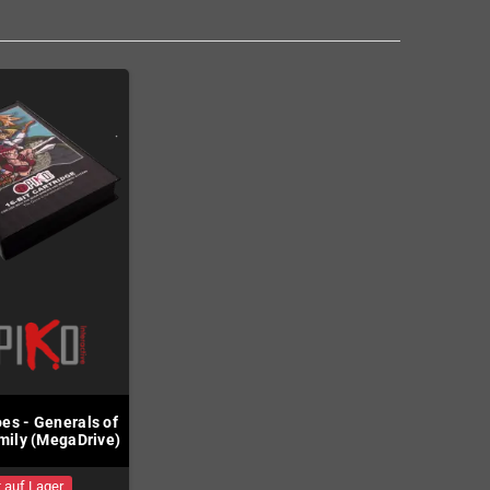
oes - Generals of
mily (MegaDrive)
 auf Lager