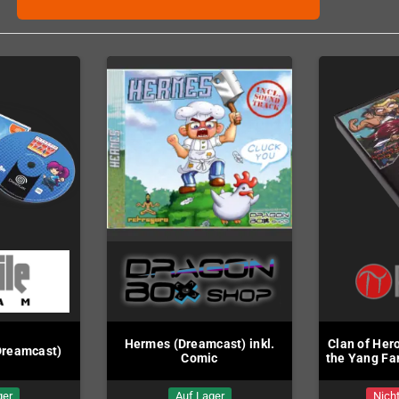
Hermes (Dreamcast) inkl.
Clan of Her
(Dreamcast)
Comic
the Yang Fa
ger
Auf Lager
Nicht