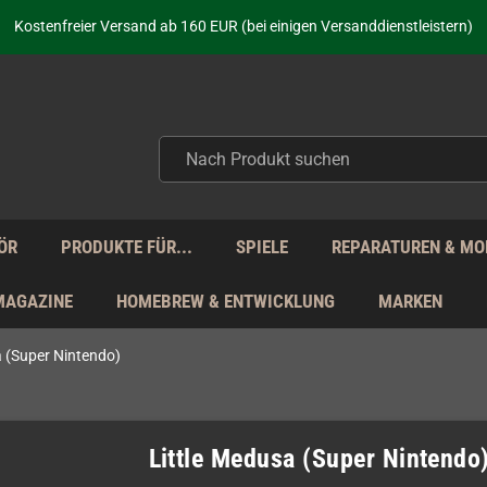
aufen nicht nur - wir KENNEN unsere Produkte. Du brauchst Hilfe? Dann f
Kostenfreier Versand ab 160 EUR (bei einigen Versanddienstleistern)
Seit über 20 Jahren Deine Anlaufstelle für neue Retro-Hardware!
Täglicher Versand Mo - Fr aus Deutschland - zollfrei innerhalb der EU!
aufen nicht nur - wir KENNEN unsere Produkte. Du brauchst Hilfe? Dann f
Kostenfreier Versand ab 160 EUR (bei einigen Versanddienstleistern)
Seit über 20 Jahren Deine Anlaufstelle für neue Retro-Hardware!
Täglicher Versand Mo - Fr aus Deutschland - zollfrei innerhalb der EU!
aufen nicht nur - wir KENNEN unsere Produkte. Du brauchst Hilfe? Dann f
ÖR
PRODUKTE FÜR...
SPIELE
REPARATUREN & MO
MAGAZINE
HOMEBREW & ENTWICKLUNG
MARKEN
a (Super Nintendo)
Little Medusa (Super Nintendo