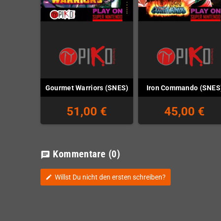
Gourmet Warriors (SNES)
Iron Commando (SNES
51,00 €
45,00 €
Kommentare
(0)
chat
Willst Du nicht den ersten schreiben?
edit