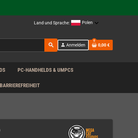
rag nach!
Polen
Land und Sprache:
rag nach!
0
search
person
Anmelden
0,00 €
rag nach!
DS
PC-HANDHELDS & UMPCS
BARRIEREFREIHEIT
)