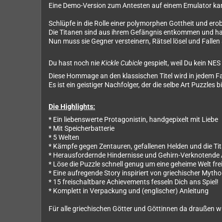
Eine Demo-Version zum Antesten auf einem Emulator ka
Schlüpfe in die Rolle einer polymorphen Gottheit und er
Die Titanen sind aus ihrem Gefängnis entkommen und hab
Nun muss sie Gegner versteinern, Rätsel lösel und Falle
Du hast noch nie
Kickle Cubicle
gespielt, weil Du kein N
Diese Hommage an den klassischen Titel wird in jedem Fal
Es ist ein geistiger Nachfolger, der die selbe Art Puzzle
Die Highlights:
* Ein liebenswerte Protagonistin, handgepixelt mit Liebe
* Mit Speicherbatterie
* 5 Welten
* Kämpfe gegen Zentauren, gefallenen Helden und die Ti
* Herausfordernde Hindernisse und Gehirn-Verknotende 
* Löse die Puzzle schnell genug um eine geheime Welt fre
* Eine aufregende Story inspiriert von griechischer Myth
* 15 freischaltbare Achievements fesseln Dich ans Spiel!
* Komplett in Verpackung und (englischer) Anleitung
Für alle griechischen Götter und Göttinnen da draußen 