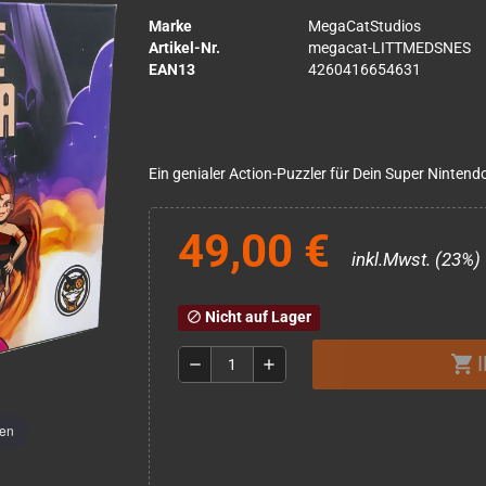
Marke
MegaCatStudios
Artikel-Nr.
megacat-LITTMEDSNES
EAN13
4260416654631
Ein genialer Action-Puzzler für Dein Super Nintendo
49,00 €
inkl.Mwst. (23%)
Nicht auf Lager
block
shopping_cart
remove
add
men