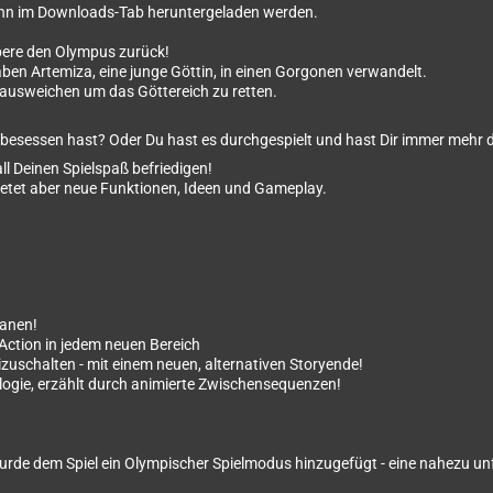
nn im Downloads-Tab heruntergeladen werden.
obere den Olympus zurück!
en Artemiza, eine junge Göttin, in einen Gorgonen verwandelt.
n ausweichen um das Göttereich zu retten.
ES besessen hast? Oder Du hast es durchgespielt und hast Dir immer meh
l Deinen Spielspaß befriedigen!
s bietet aber neue Funktionen, Ideen und Gameplay.
tanen!
Action in jedem neuen Bereich
izuschalten - mit einem neuen, alternativen Storyende!
ologie, erzählt durch animierte Zwischensequenzen!
wurde dem Spiel ein Olympischer Spielmodus hinzugefügt - eine nahezu u