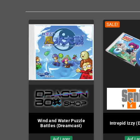
SALE!
Wind and Water Puzzle
Intrepid Izzy 
Battles (Dreamcast)
Auf Lager
Auf La