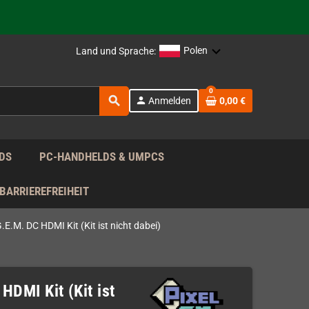
rag nach!
Polen
Land und Sprache:
rag nach!
0
search
person
Anmelden
0,00 €
rag nach!
DS
PC-HANDHELDS & UMPCS
BARRIEREFREIHEIT
G.E.M. DC HDMI Kit (Kit ist nicht dabei)
HDMI Kit (Kit ist