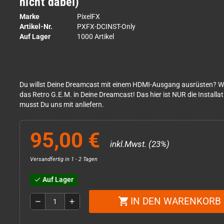
nicht dabei)
Marke
PixelFX
Artikel-Nr.
PXFX-DCINST-Only
Auf Lager
1000 Artikel
Du willst Deine Dreamcast mit einem HDMI-Ausgang ausrüsten? Wir
das Retro G.E.M. in Deine Dreamcast! Das hier ist NUR die Installat
musst Du uns mit anliefern.
95,00 €
inkl.Mwst. (23%)
Versandfertig in 1 - 2 Tagen
Auf Lager
check
IN DEN WARENKORB
shopping_cart
remove
add