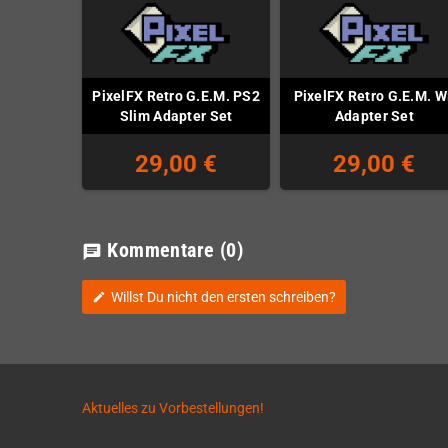
PixelFX Retro G.E.M. PS2
PixelFX Retro G.E.M. W
Slim Adapter Set
Adapter Set
29,00 €
29,00 €
Kommentare
(0)
chat
Willst Du nicht den ersten schreiben?
edit
Aktuelles zu Vorbestellungen!