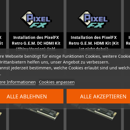
X
Installation des PixelFX
Installation des PixelFX
it
Retro G.E.M. DC HDMI Kit
Retro G.E.M. HDMI Kit (Kit
Re
(Shiny Version) (inkl.
ist nicht dabei)
Installation)
re Webseite benötigt für einige Funktionen Cookies, weitere Cooki
95,00 €
Drittanbietern helfen uns, unser Angebot zu verbessern.
315,00 €
annst jederzeit bestimmen, welche Cookies erlaubt sind und welch
.
ere Informationen
Cookies anpassen
ALLE ABLEHNEN
ALLE AKZEPTIEREN