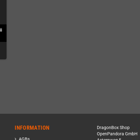
ii
INFORMATION
DragonBox Shop
OpenPandora GmbH
AGBs