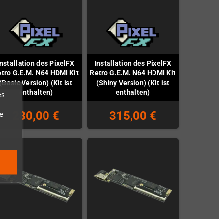
Installation des PixelFX
Installation des PixelFX
tro G.E.M. N64 HDMI Kit
Retro G.E.M. N64 HDMI Kit
(Basic Version) (Kit ist
(Shiny Version) (Kit ist
enthalten)
enthalten)
es
230,00 €
315,00 €
e