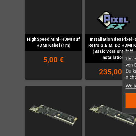
HighSpeed Mini-HDMI auf
Installation des PixelF
HDMI Kabel (1m)
Retro G.E.M. DC HDMI K
(Basic Version) (inkl.
Installation)
5,00 €
Unse
von 
235,00 €
Du k
nicht
Weit