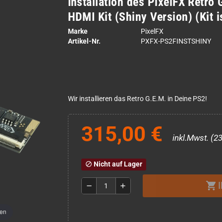
Installation des PixelFX Retro
HDMI Kit (Shiny Version) (Kit i
Marke
PixelFX
Artikel-Nr.
PXFX-PS2FINSTSHINY
Wir installieren das Retro G.E.M. in Deine PS2!
315,00 €
inkl.Mwst. (2
Nicht auf Lager
block
shopping_cart
remove
add
men