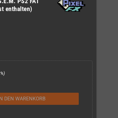
 G.E.M. PS2 FAT
st enthalten)
3%)
IN DEN WARENKORB