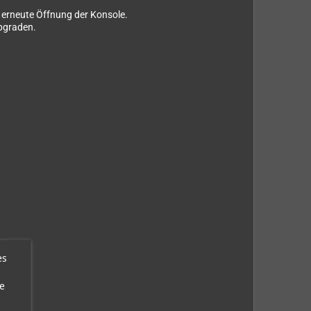
u erneute Öffnung der Konsole.
upgraden.
es
e