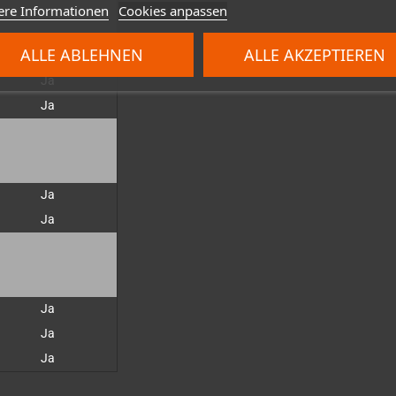
ere Informationen
Cookies anpassen
ALLE ABLEHNEN
ALLE AKZEPTIEREN
Ja
Ja
Ja
Ja
Ja
Ja
Ja
Ja