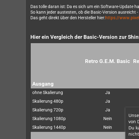
Das tolle daran ist: Da es sich um ein Software-Update 
So kann jeder austesten, ob die Basic-Version ausreicht 
Das geht direkt über den Hersteller hier:
https://www.pixe
Hier ein Vergleich der Basic-Version zur Shi
Retro G.E.M. Basic
Re
Ausgang
ohne Skalierung
Ja
Skalierung 480p
Ja
Skalierung 720p
Ja
Unse
Skalierung 1080p
Nein
von 
Du k
Skalierung 1440p
Nein
nicht