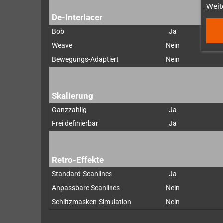
Weit
De-Interlacer
Bob
Ja
Weave
Nein
Bewegungs-Adaptiert
Nein
Skalierung
Ganzzahlig
Ja
Frei definierbar
Ja
Retro-Effekte
Standard-Scanlines
Ja
Anpassbare Scanlines
Nein
Schlitzmasken-Simulation
Nein