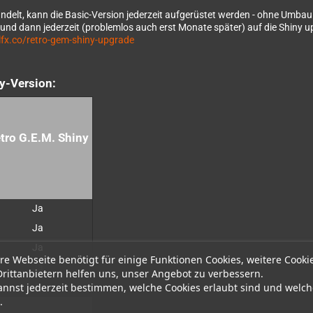
handelt, kann die Basic-Version jederzeit aufgerüstet werden - ohne Umba
- und dann jederzeit (problemlos auch erst Monate später) auf die Shiny 
lfx.co/retro-gem-shiny-upgrade
ny-Version:
tro G.E.M. Shiny
Ja
Ja
Ja
re Webseite benötigt für einige Funktionen Cookies, weitere Cooki
Ja
Drittanbietern helfen uns, unser Angebot zu verbessern.
annst jederzeit bestimmen, welche Cookies erlaubt sind und welch
Ja
.