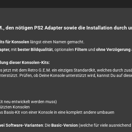
M., den nötigen PS2 Adapter sowie die Installation durch u
s für Konsolen
längst einen Namen gemacht.
apter,
mit
bester Bildqualität
, optionalen
Filtern
und
ohne Verzögerung
klung dieser Konsolen-Kits:
t es jetzt mit dem Retro G.E.M. ein einziges Standardkit, welches durch z
erstützt. Prüfen, ob Deine Konsole unterstützt wird, kannst Du auf diese
Kit neu entwickelt werden muss)
tützten Konsolen
s Basis-Kit von einer Konsole in eine komplett andere umbauen
wei Software-Varianten
: Die
Basic-Version
(welche für viele ausreichend 