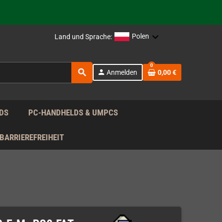
Polen
Land und Sprache:
rag nach!
0
search
person
Anmelden
0,00 €
rag nach!
DS
PC-HANDHELDS & UMPCS
BARRIEREFREIHEIT