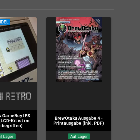
NDEL
s GameBoy IPS
BrewOtaku Ausgabe 4 -
(LCD-Kit ist im
Printausgabe (inkl. PDF)
inbegriffen)
f Lager
Auf Lager