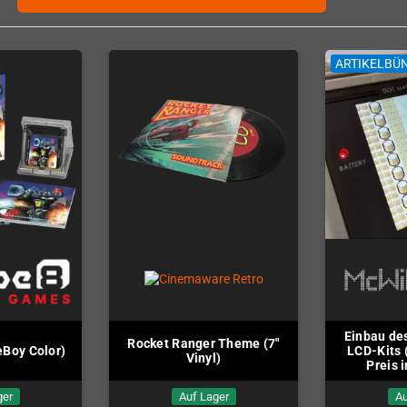
ARTIKELBÜ
Einbau de
Rocket Ranger Theme (7"
Boy Color)
LCD-Kits 
Vinyl)
Preis 
ger
Auf Lager
Au