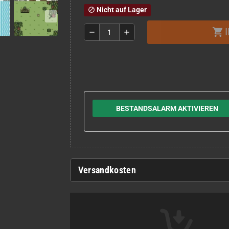
Nicht auf Lager
block
shopping_cart
remove
add
BESTANDSALARM AKTIVIEREN
Versandkosten