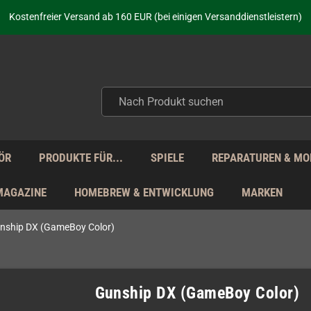
Kostenfreier Versand ab 160 EUR (bei einigen Versanddienstleistern)
Seit über 20 Jahren Deine Anlaufstelle für neue Retro-Hardware!
Täglicher Versand Mo - Fr aus Deutschland - zollfrei innerhalb der EU!
aufen nicht nur - wir KENNEN unsere Produkte. Du brauchst Hilfe? Dann f
Kostenfreier Versand ab 160 EUR (bei einigen Versanddienstleistern)
Seit über 20 Jahren Deine Anlaufstelle für neue Retro-Hardware!
Täglicher Versand Mo - Fr aus Deutschland - zollfrei innerhalb der EU!
aufen nicht nur - wir KENNEN unsere Produkte. Du brauchst Hilfe? Dann f
ÖR
PRODUKTE FÜR...
SPIELE
REPARATUREN & MO
MAGAZINE
HOMEBREW & ENTWICKLUNG
MARKEN
nship DX (GameBoy Color)
Gunship DX (GameBoy Color)