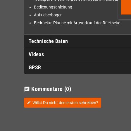
Bedienungsanleitung
Aufkleberbogen
Bedruckte Platine mit Artwork auf der Rückseite
Technische Daten
Videos
GPSR
Kommentare
(0)
chat
Willst Du nicht den ersten schreiben?
edit