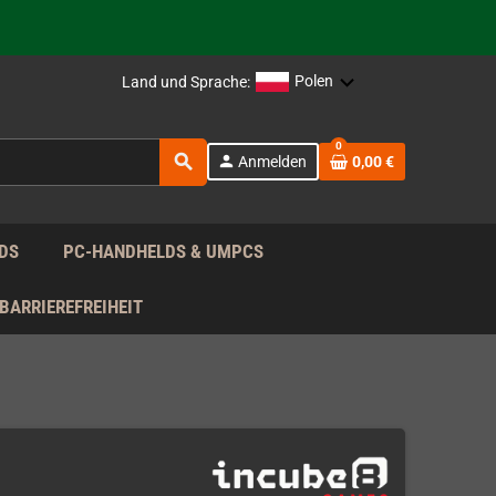
Polen
Land und Sprache:
rag nach!
0
search
person
Anmelden
0,00 €
rag nach!
DS
PC-HANDHELDS & UMPCS
BARRIEREFREIHEIT