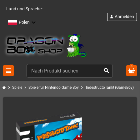
Land und Sprache:
Anmelden
person
Polen
0
view_headline
search
chevron_right
chevron_right
chevron_right
Spiele
Spiele für Nintendo Game Boy
IndestructoTank! (GameBoy)