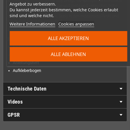
Klassiker auf deinen Game Boy bringt. Du springst zerstörerisch
Angebot zu verbessern.
über Hubschrauber, Flugzeuge und mehr und versuchst, hohe
Du kannst jederzeit bestimmen, welche Cookies erlaubt
Combos zu erzielen und Punkte zu sammeln, die du für
sind und welche nicht.
Upgrades ausgeben kannst. Steig in den IndestructoTank! und
mach dich bereit für einen Ritt!
Weitere Informationen
Cookies anpassen
ALLE AKZEPTIEREN
Enthält
Eingeschweißte Verpackung
ALLE ABLEHNEN
Transparentes Modul mit Schutzhülle
Anleitungsheft
Aufkleberbogen
Technische Daten
Videos
GPSR