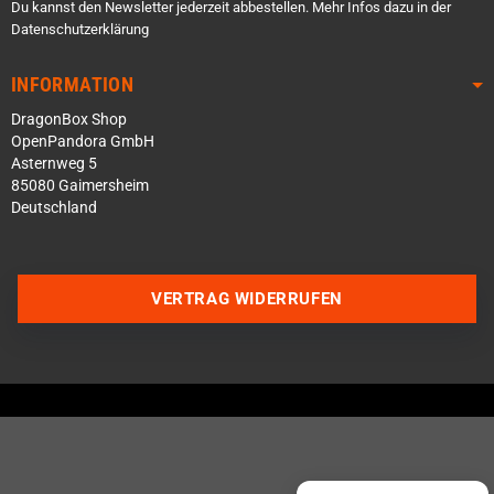
Du kannst den Newsletter jederzeit abbestellen. Mehr Infos dazu in der
Datenschutzerklärung
INFORMATION
DragonBox Shop
OpenPandora GmbH
Asternweg 5
85080 Gaimersheim
Deutschland
Über WhatsApp schreiben
VERTRAG WIDERRUFEN
Über Telegram schreiben
Discord Server beitreten
Facebook Messenger
Schick uns eine eMail