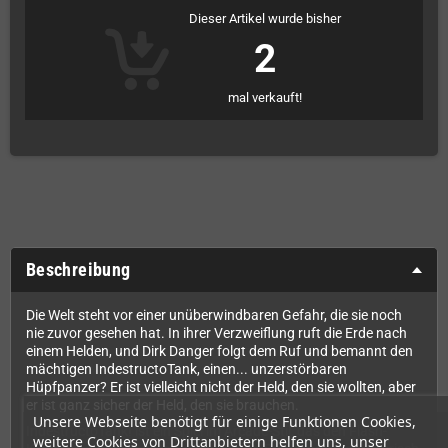
Dieser Artikel wurde bisher
2
mal verkauft!
Beschreibung
Die Welt steht vor einer unüberwindbaren Gefahr, die sie noch
nie zuvor gesehen hat. In ihrer Verzweiflung ruft die Erde nach
einem Helden, und Dirk Danger folgt dem Ruf und bemannt den
mächtigen IndestructoTank, einen... unzerstörbaren
Hüpfpanzer? Er ist vielleicht nicht der Held, den sie wollten, aber
er ist ganz sicher der Held, den sie brauchen.
Unsere Webseite benötigt für einige Funktionen Cookies,
IndestructoTank! ist ein Spiel im Arcade-Stil, das den Flash-
weitere Cookies von Drittanbietern helfen uns, unser