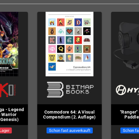
aga - Legend
Commodore 64: A Visual
"Ranger"
 Warrior
Compendium (2. Auflage)
Paddle
 Genesis)
 Lager
Schon fast ausverkauft
Schon fa