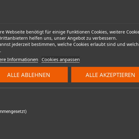
re Webseite benötigt für einige Funktionen Cookies, weitere Cooki
Drittanbietern helfen uns, unser Angebot zu verbessern.
annst jederzeit bestimmen, welche Cookies erlaubt sind und welch
.
ere Informationen
Cookies anpassen
rgeladen werden
ischer Größe, aber anstelle des Abstandhalters aus Polystyrol ist eine kl
ALLE ABLEHNEN
ALLE AKZEPTIEREN
sammengesetzt)