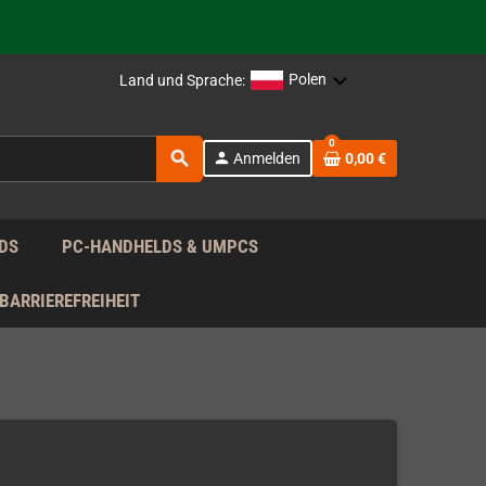
rag nach!
Polen
Land und Sprache:
rag nach!
0
search
person
Anmelden
0,00 €
rag nach!
DS
PC-HANDHELDS & UMPCS
BARRIEREFREIHEIT