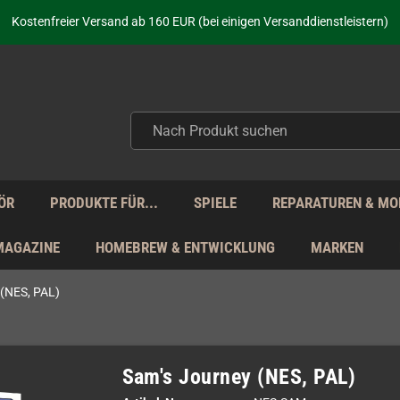
aufen nicht nur - wir KENNEN unsere Produkte. Du brauchst Hilfe? Dann f
Kostenfreier Versand ab 160 EUR (bei einigen Versanddienstleistern)
Seit über 20 Jahren Deine Anlaufstelle für neue Retro-Hardware!
Täglicher Versand Mo - Fr aus Deutschland - zollfrei innerhalb der EU!
aufen nicht nur - wir KENNEN unsere Produkte. Du brauchst Hilfe? Dann f
Kostenfreier Versand ab 160 EUR (bei einigen Versanddienstleistern)
Seit über 20 Jahren Deine Anlaufstelle für neue Retro-Hardware!
Täglicher Versand Mo - Fr aus Deutschland - zollfrei innerhalb der EU!
aufen nicht nur - wir KENNEN unsere Produkte. Du brauchst Hilfe? Dann f
ÖR
PRODUKTE FÜR...
SPIELE
REPARATUREN & MO
MAGAZINE
HOMEBREW & ENTWICKLUNG
MARKEN
 (NES, PAL)
Sam's Journey (NES, PAL)