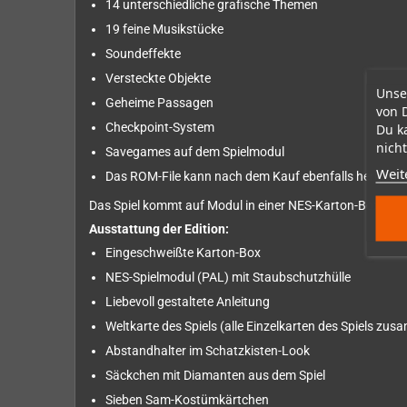
14 unterschiedliche grafische Themen
19 feine Musikstücke
Soundeffekte
Versteckte Objekte
Unse
Geheime Passagen
von 
Checkpoint-System
Du k
nicht
Savegames auf dem Spielmodul
Weit
Das ROM-File kann nach dem Kauf ebenfalls herunte
Das Spiel kommt auf Modul in einer NES-Karton-Box in typ
Ausstattung der Edition:
Eingeschweißte Karton-Box
NES-Spielmodul (PAL) mit Staubschutzhülle
Liebevoll gestaltete Anleitung
Weltkarte des Spiels (alle Einzelkarten des Spiels zu
Abstandhalter im Schatzkisten-Look
Säckchen mit Diamanten aus dem Spiel
Sieben Sam-Kostümkärtchen