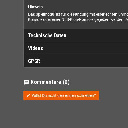
Hinweis:
Das Spielmodul ist für die Nutzung mit einer echten unm
Konsole oder einer NES-Klon-Konsole gegeben werden! Mit
Technische Daten
Videos
GPSR
Kommentare
(0)
chat
Willst Du nicht den ersten schreiben?
edit