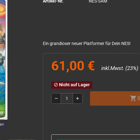
Artikel-Nr.
NES-SAM
Ein grandioser neuer Platformer für Dein NES!
61,00 €
inkl.Mwst. (23%)
Nicht auf Lager
block
shopping_cart
remove
add
men